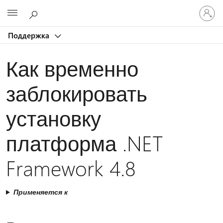
Войдит
Microsoft
в
учетну
Поддержка
запись
Как временно
заблокировать
установку
платформа .NET
Framework 4.8
Применяется к