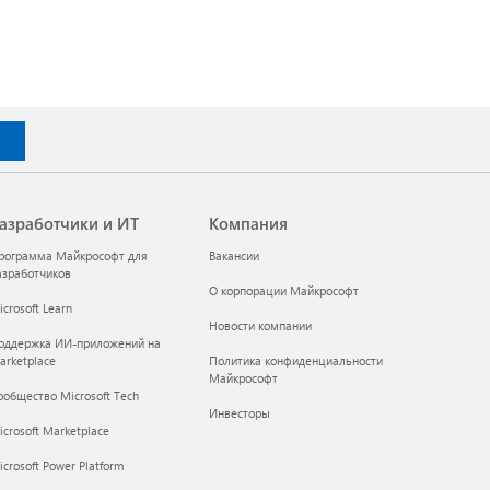
азработчики и ИТ
Компания
рограмма Майкрософт для
Вакансии
азработчиков
О корпорации Майкрософт
crosoft Learn
Новости компании
оддержка ИИ-приложений на
arketplace
Политика конфиденциальности
Майкрософт
ообщество Microsoft Tech
Инвесторы
icrosoft Marketplace
crosoft Power Platform