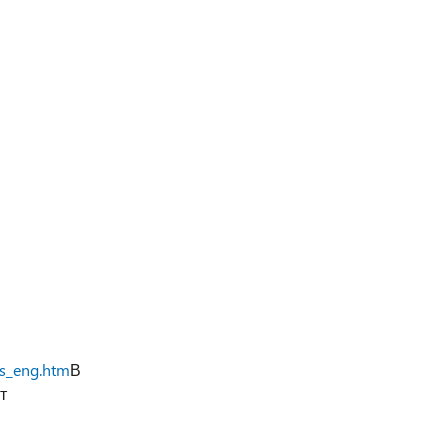
ts_eng.htm
В
т