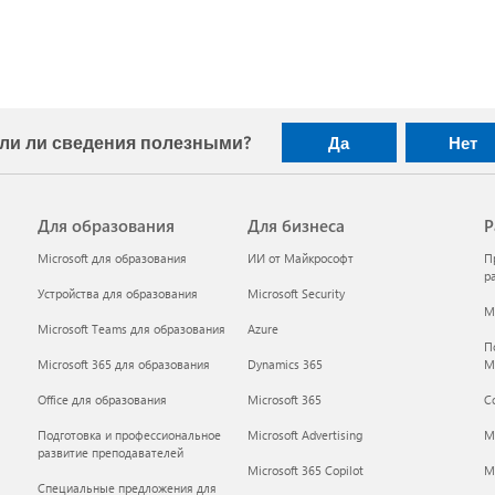
ли ли сведения полезными?
Да
Нет
Для образования
Для бизнеса
Р
Microsoft для образования
ИИ от Майкрософт
П
р
Устройства для образования
Microsoft Security
Mi
Microsoft Teams для образования
Azure
П
Microsoft 365 для образования
Dynamics 365
M
Office для образования
Microsoft 365
С
Подготовка и профессиональное
Microsoft Advertising
M
развитие преподавателей
Microsoft 365 Copilot
Mi
Специальные предложения для