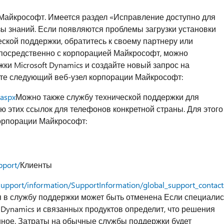
Майкрософт. Имеется раздел «Исправление доступно для
азы знаний. Если появляются проблемы загрузки установки
ской поддержки, обратитесь к своему партнеру или
посредственно с корпорацией Майкрософт, можно
ки Microsoft Dynamics и создайте новый запрос на
ите следующий веб-узел корпорации Майкрософт:
.aspx
Можно также службу технической поддержки для
ю этих ссылок для телефонов конкретной страны. Для этого
корпорации Майкрософт:
pport/
Клиенты
support/information/SupportInformation/global_support_contac
я в службу поддержки может быть отменена Если специалис
 Dynamics и связанных продуктов определит, что решения
ное. Затраты на обычные службы поддержки будет