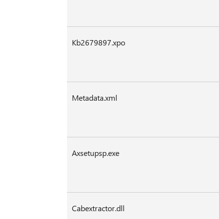
Kb2679897.xpo
Metadata.xml
Axsetupsp.exe
Cabextractor.dll