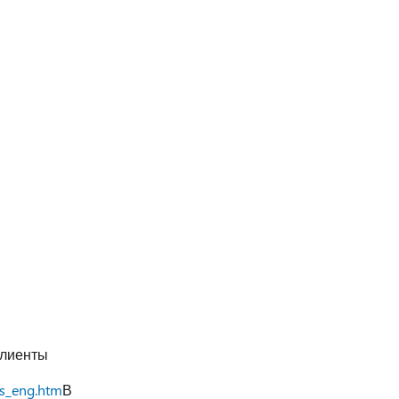
лиенты
ts_eng.htm
В