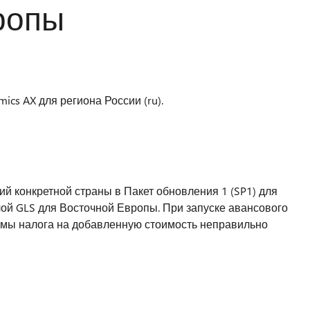
ропы
mics AX для региона России (ru).
й конкретной страны в Пакет обновления 1 (SP1) для
слой GLS для Восточной Европы. При запуске авансового
уммы налога на добавленную стоимость неправильно