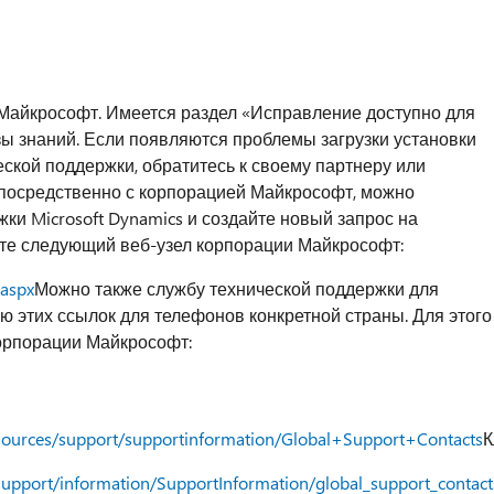
Майкрософт. Имеется раздел «Исправление доступно для
азы знаний. Если появляются проблемы загрузки установки
ской поддержки, обратитесь к своему партнеру или
посредственно с корпорацией Майкрософт, можно
ки Microsoft Dynamics и создайте новый запрос на
ите следующий веб-узел корпорации Майкрософт:
.aspx
Можно также службу технической поддержки для
ю этих ссылок для телефонов конкретной страны. Для этого
корпорации Майкрософт:
esources/support/supportinformation/Global+Support+Contacts
К
support/information/SupportInformation/global_support_contac