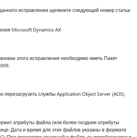
данного исправления щелкните следующий номер статьи
ния Microsoft Dynamics AX
ановки этого исправления необходимо иметь Пакет
009.
перезагрузить службы Application Object Server (AOS).
ержит атрибуты файла (или более поздние атрибуты
ице. Дата и время для этих файлов указаны в формате
). При просмотре сведений о файле, он преобразуется в