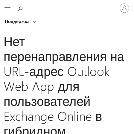
Войдит
Microsoft
в
учетну
Поддержка
запись
Нет
перенаправления на
URL-адрес Outlook
Web App для
пользователей
Exchange Online в
гибридном