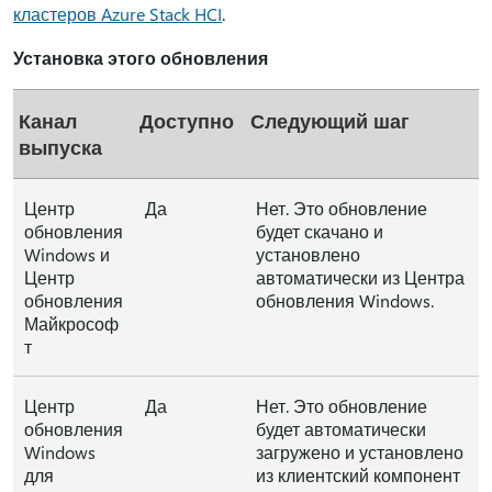
кластеров Azure Stack HCI
.
Установка этого обновления
Канал
Доступно
Следующий шаг
выпуска
Центр
Да
Нет. Это обновление
обновления
будет скачано и
Windows и
установлено
Центр
автоматически из Центра
обновления
обновления Windows.
Майкрософ
т
Центр
Да
Нет. Это обновление
обновления
будет автоматически
Windows
загружено и установлено
для
из клиентский компонент