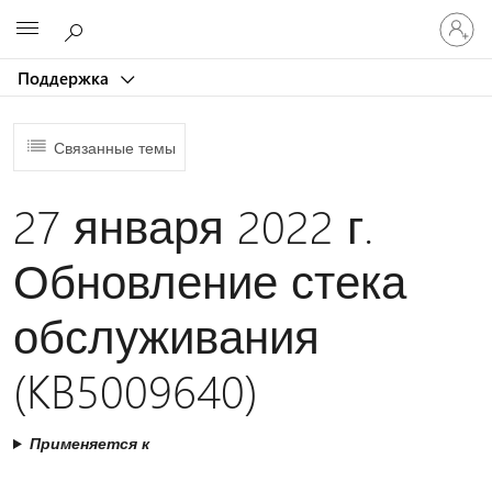
Войдит
Microsoft
в
учетну
Поддержка
запись
Связанные темы
27 января 2022 г.
Обновление стека
обслуживания
(KB5009640)
Применяется к