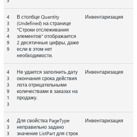
3
4
В столбце Quantity
Инвентаризация
3
(Undefined) на странице
3
"Строки отслеживания
4
элементов" отображается
9
2 десятичные цифры, даже
9
если в этом нет
необходимости.
4
Не удается заполнить дату
Инвентаризация
3
окончания срока действия
3
лота отрицательными
9
количествами в заказах на
1
продажу.
3
4
Для свойства PageType
Инвентаризация
3
неправильно задано
3
значение ListPart для строк