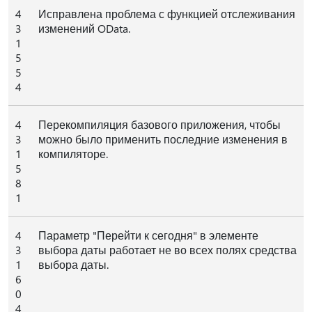
4
Исправлена проблема с функцией отслеживания
3
изменений OData.
1
5
5
4
4
Перекомпиляция базового приложения, чтобы
3
можно было применить последние изменения в
1
компиляторе.
5
8
1
4
Параметр "Перейти к сегодня" в элементе
3
выбора даты работает не во всех полях средства
1
выбора даты.
6
0
4