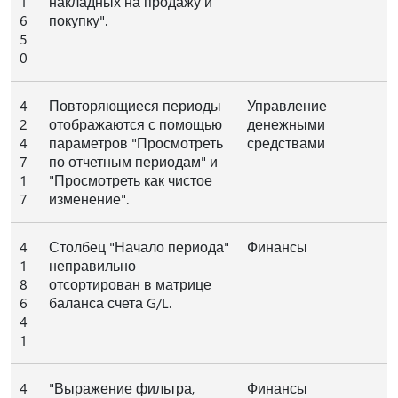
1
накладных на продажу и
6
покупку".
5
0
4
Повторяющиеся периоды
Управление
2
отображаются с помощью
денежными
4
параметров "Просмотреть
средствами
7
по отчетным периодам" и
1
"Просмотреть как чистое
7
изменение".
4
Столбец "Начало периода"
Финансы
1
неправильно
8
отсортирован в матрице
6
баланса счета G/L.
4
1
4
"Выражение фильтра,
Финансы