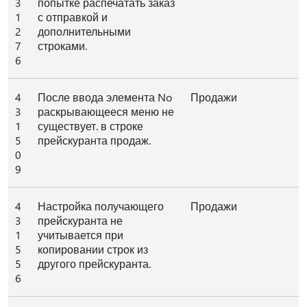
3
попытке распечатать заказ
1
с отправкой и
2
дополнительными
7
строками.
6
4
После ввода элемента No
Продажи
3
раскрывающееся меню не
1
существует. в строке
5
прейскуранта продаж.
0
9
4
Настройка получающего
Продажи
3
прейскуранта не
1
учитывается при
5
копировании строк из
5
другого прейскуранта.
6