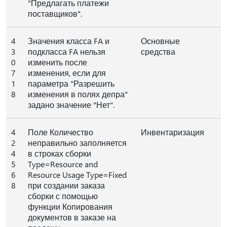
"Предлагать платежи
поставщиков".
4
Значения класса FA и
Основные
3
подкласса FA нельзя
средства
0
изменить после
7
изменения, если для
1
параметра "Разрешить
8
изменения в полях депра"
задано значение "Нет".
4
Поле Количество
Инвентаризация
2
неправильно заполняется
4
в строках сборки
5
Type=Resource and
6
Resource Usage Type=Fixed
8
при создании заказа
сборки с помощью
функции Копирования
документов в заказе на