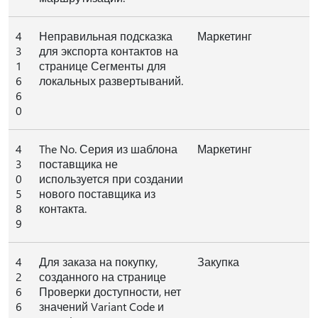
4
Неправильная подсказка
Маркетинг
3
для экспорта контактов на
1
странице Сегменты для
6
локальных развертываний.
6
0
4
The No. Серия из шаблона
Маркетинг
3
поставщика не
0
используется при создании
5
нового поставщика из
8
контакта.
9
4
Для заказа на покупку,
Закупка
2
созданного на странице
6
Проверки доступности, нет
6
значений Variant Code и