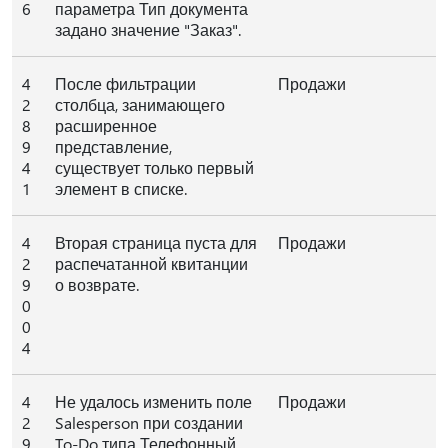
6
параметра Тип документа
задано значение "Заказ".
4
После фильтрации
Продажи
2
столбца, занимающего
8
расширенное
9
представление,
4
существует только первый
1
элемент в списке.
4
Вторая страница пуста для
Продажи
2
распечатанной квитанции
9
о возврате.
0
0
4
4
Не удалось изменить поле
Продажи
2
Salesperson при создании
9
To-Do типа Телефонный