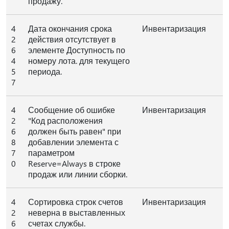
продажу.
4
Дата окончания срока
Инвентаризация
2
действия отсутствует в
6
элементе Доступность по
4
номеру лота. для текущего
5
периода.
7
4
Сообщение об ошибке
Инвентаризация
2
"Код расположения
6
должен быть равен" при
8
добавлении элемента с
7
параметром
0
Reserve=Always в строке
продаж или линии сборки.
4
Сортировка строк счетов
Инвентаризация
2
неверна в выставленных
6
счетах службы.