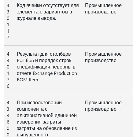
4
Код ячейки отсутствует для
Промышленное
3
элемента с вариантом в
производство
0
журнале вывода.
1
1
7
4
Результат для столбцов
Промышленное
3
Position и порядок строк
производство
0
спецификации неверны в
1
отчете Exchange Production
7
BOM Item.
6
4
При использовании
Промышленное
3
компонента с
производство
3
альтернативной единицей
6
измерения затраты
0
затраты на обновление из
0
выпущенного