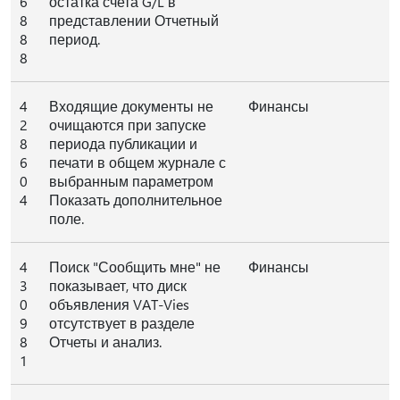
6
остатка счета G/L в
8
представлении Отчетный
8
период.
8
4
Входящие документы не
Финансы
2
очищаются при запуске
8
периода публикации и
6
печати в общем журнале с
0
выбранным параметром
4
Показать дополнительное
поле.
4
Поиск "Сообщить мне" не
Финансы
3
показывает, что диск
0
объявления VAT-Vies
9
отсутствует в разделе
8
Отчеты и анализ.
1