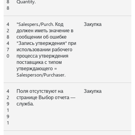
8
Quantity.
8
4
"Salespers./Purch. Код
Закупка
2
должен иметь значение в
8
сообщении об ошибке
4
"Запись утверждения" при
7
использовании рабочего
0
процесса утверждения
поставщика с типом
утверждающего =
Salesperson/Purchaser.
4
Поля отсутствуют на
Закупка
2
странице Выбор отчета —
9
служба.
1
9
1