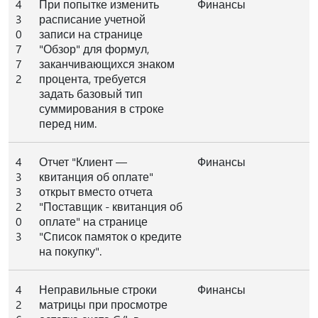
4
При попытке изменить
Финансы
3
расписание учетной
0
записи на странице
7
"Обзор" для формул,
7
заканчивающихся знаком
2
процента, требуется
задать базовый тип
суммирования в строке
перед ним.
4
Отчет "Клиент —
Финансы
3
квитанция об оплате"
3
открыт вместо отчета
2
"Поставщик - квитанция об
0
оплате" на странице
3
"Список памяток о кредите
на покупку".
4
Неправильные строки
Финансы
2
матрицы при просмотре