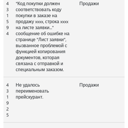
4
"Код покупки должен
Продажи
3
соответствовать коду
1
покупки в заказе на
5
продажу xxxx, строка xxxx
9
на листе заявки..."
4
сообщение об ошибке на
странице "Лист заявки",
вызванное проблемой с
функцией копирования
документов, которая
связана с отправкой и
специальным заказом.
4
Не удалось
Продажи
3
переименовать
1
прейскурант.
9
2
5