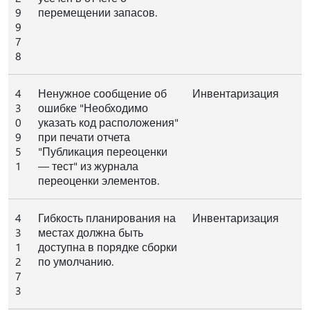
9
перемещении запасов.
9
7
8
4
Ненужное сообщение об
Инвентаризация
3
ошибке "Необходимо
0
указать код расположения"
9
при печати отчета
5
"Публикация переоценки
1
— тест" из журнала
переоценки элементов.
4
Гибкость планирования на
Инвентаризация
3
местах должна быть
1
доступна в порядке сборки
2
по умолчанию.
7
3