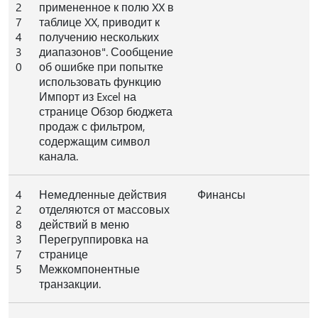
2
примененное к полю XX в
7
таблице XX, приводит к
4
получению нескольких
3
диапазонов". Сообщение
0
об ошибке при попытке
использовать функцию
Импорт из Excel на
странице Обзор бюджета
продаж с фильтром,
содержащим символ
канала.
4
Немедленные действия
Финансы
2
отделяются от массовых
8
действий в меню
3
Перегруппировка на
7
странице
5
Межкомпонентные
транзакции.