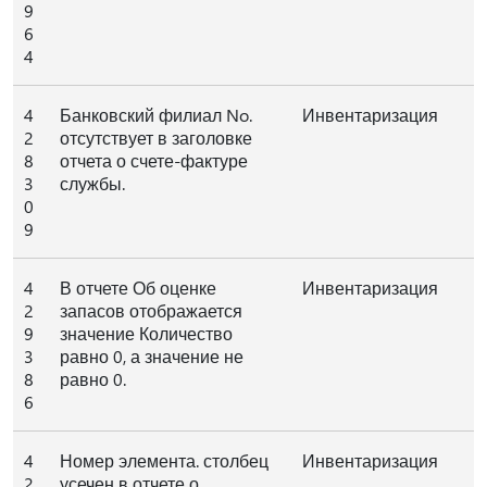
9
6
4
4
Банковский филиал No.
Инвентаризация
2
отсутствует в заголовке
8
отчета о счете-фактуре
3
службы.
0
9
4
В отчете Об оценке
Инвентаризация
2
запасов отображается
9
значение Количество
3
равно 0, а значение не
8
равно 0.
6
4
Номер элемента. столбец
Инвентаризация
2
усечен в отчете о