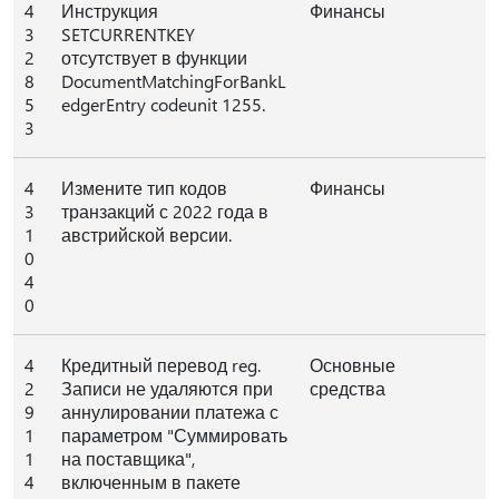
4
Инструкция
Финансы
3
SETCURRENTKEY
2
отсутствует в функции
8
DocumentMatchingForBankL
5
edgerEntry codeunit 1255.
3
4
Измените тип кодов
Финансы
3
транзакций с 2022 года в
1
австрийской версии.
0
4
0
4
Кредитный перевод reg.
Основные
2
Записи не удаляются при
средства
9
аннулировании платежа с
1
параметром "Суммировать
1
на поставщика",
4
включенным в пакете