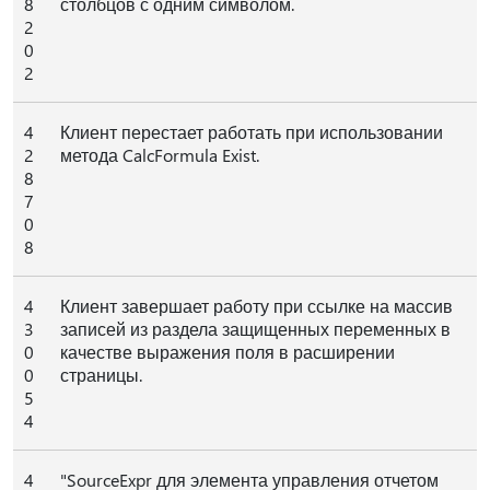
8
столбцов с одним символом.
2
0
2
4
Клиент перестает работать при использовании
2
метода CalcFormula Exist.
8
7
0
8
4
Клиент завершает работу при ссылке на массив
3
записей из раздела защищенных переменных в
0
качестве выражения поля в расширении
0
страницы.
5
4
4
"SourceExpr для элемента управления отчетом