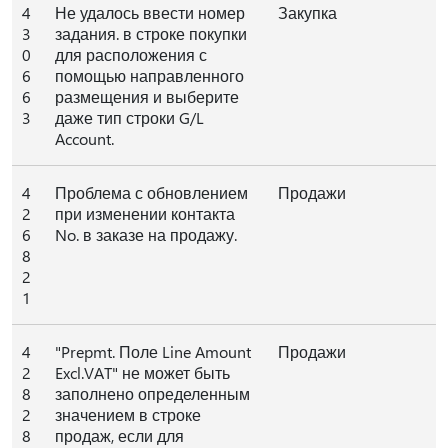
4
Не удалось ввести номер
Закупка
3
задания. в строке покупки
0
для расположения с
6
помощью направленного
6
размещения и выберите
3
даже тип строки G/L
Account.
4
Проблема с обновлением
Продажи
2
при изменении контакта
6
No. в заказе на продажу.
8
2
1
4
"Prepmt. Поле Line Amount
Продажи
2
Excl.VAT" не может быть
8
заполнено определенным
2
значением в строке
8
продаж, если для