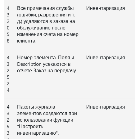
4
Все примечания службы
Инвентаризация
3
(ошибки, разрешения и т.
2
д.) удаляются в заказе на
0
обслуживание после
5
изменения счета на номер
8
клиента.
4
Номер элемента. Поля и
Инвентаризация
3
Description усекаются в
2
отчете Заказ на передачу.
5
2
4
4
Пакеты журнала
Инвентаризация
3
элементов создаются при
2
использовании функции
9
"Настроить
3
инвентаризацию".