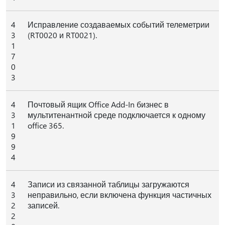
4
Исправление создаваемых событий телеметрии
3
(RT0020 и RT0021).
1
7
0
3
4
Почтовый ящик Office Add-In бизнес в
3
мультитенантной среде подключается к одному
1
office 365.
9
9
4
4
Записи из связанной таблицы загружаются
3
неправильно, если включена функция частичных
2
записей.
2