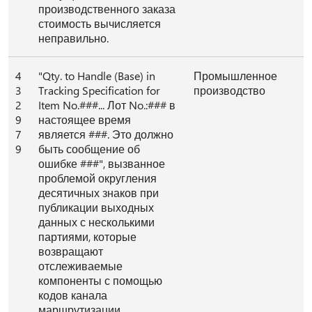
производственного заказа
стоимость вычисляется
неправильно.
4
"Qty. to Handle (Base) in
Промышленное
3
Tracking Specification for
производство
2
Item No.###... Лот No.:### в
9
настоящее время
7
является ###. Это должно
9
быть сообщение об
ошибке ###", вызванное
проблемой округления
десятичных знаков при
публикации выходных
данных с несколькими
партиями, которые
возвращают
отслеживаемые
компоненты с помощью
кодов канала
маршрутизации.