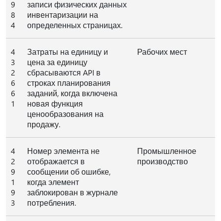
9
записи физических данных
8
инвентаризации на
4
определенных страницах.
4
Затраты на единицу и
Рабочих мест
3
цена за единицу
2
сбрасываются API в
6
строках планирования
6
заданий, когда включена
1
новая функция
ценообразования на
продажу.
4
Номер элемента не
Промышленное
2
отображается в
производство
9
сообщении об ошибке,
1
когда элемент
9
заблокирован в журнале
3
потребления.