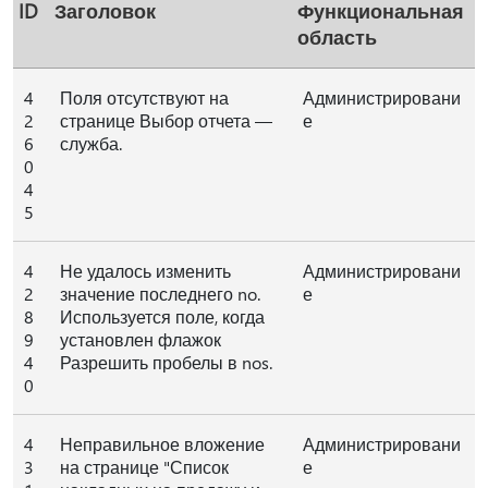
ID
Заголовок
Функциональная
область
4
Поля отсутствуют на
Администрировани
2
странице Выбор отчета —
е
6
служба.
0
4
5
4
Не удалось изменить
Администрировани
2
значение последнего no.
е
8
Используется поле, когда
9
установлен флажок
4
Разрешить пробелы в nos.
0
4
Неправильное вложение
Администрировани
3
на странице "Список
е