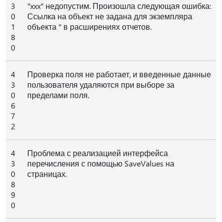
3
"xxx" недопустим. Произошла следующая ошибка:
0
Ссылка на объект не задана для экземпляра
1
объекта " в расширениях отчетов.
8
0
4
Проверка поля не работает, и введенные данные
3
пользователя удаляются при выборе за
0
пределами поля.
6
7
2
4
Проблема с реализацией интерфейса
3
перечисления с помощью SaveValues на
0
страницах.
8
9
0