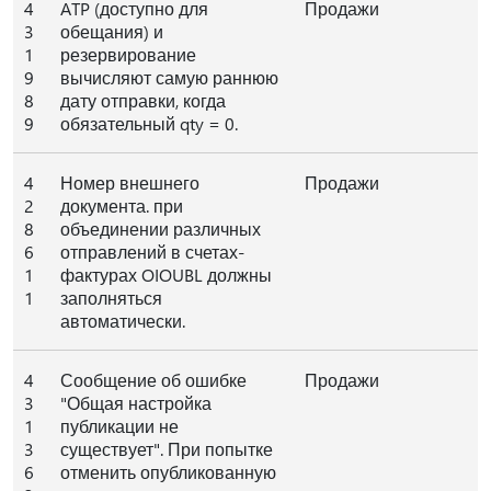
4
ATP (доступно для
Продажи
3
обещания) и
1
резервирование
9
вычисляют самую раннюю
8
дату отправки, когда
9
обязательный qty = 0.
4
Номер внешнего
Продажи
2
документа. при
8
объединении различных
6
отправлений в счетах-
1
фактурах OIOUBL должны
1
заполняться
автоматически.
4
Сообщение об ошибке
Продажи
3
"Общая настройка
1
публикации не
3
существует". При попытке
6
отменить опубликованную