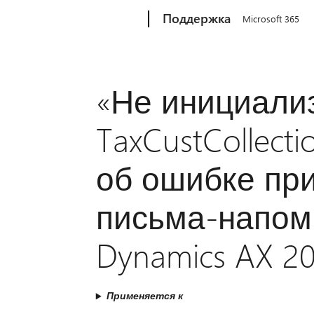
Microsoft
Поддержка
Microsoft 365
«Не инициали
TaxCustCollect
об ошибке при
письма-напоми
Dynamics AX 20
Применяется к