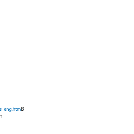
ts_eng.htm
В
т