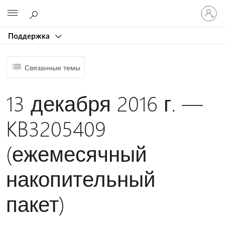
Войдит
Microsoft
в
учетну
Поддержка
запись
Связанные темы
13 декабря 2016 г. —
KB3205409
(ежемесячный
накопительный
пакет)