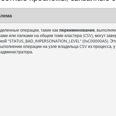
блема
деленные операции, такие как
переименование
, выполня
ами или папками на общем томе кластера (CSV), могут заве
кой "STATUS_BAD_IMPERSONATION_LEVEL" (0xC00000A5). Эт
выполнении операции на узле владельца CSV из процесса, у 
 администратора.