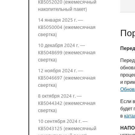
KB5052020 (ежемесячный
накопительный пакет)
14 января 2025 г. —
KB5050004 (ежемесячная
Пор
свертка)
10 декабря 2024 г. —
Перед
KB5048699 (ежемесячная
свертка)
Перед 
обнов
12 ноября 2024 г. —
проце
KB5046697 (ежемесячная
и при
свертка)
Обнов
8 октября 2024 г. —
Если в
KB5044342 (ежемесячная
будет 
свертка)
в
ката
10 сентября 2024 г. —
НАПО
KB5043125 (ежемесячный
устан