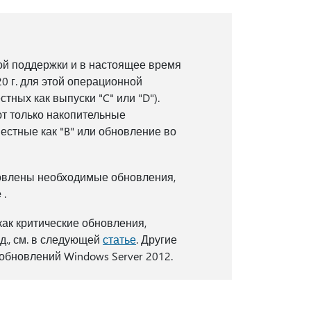
ой поддержки и в настоящее время
0 г. для этой операционной
тных как выпуски "C" или "D").
т только накопительные
стные как "B" или обновление во
новлены необходимые обновления,
е
.
как критические обновления,
д., см. в следующей
статье
. Другие
обновлений Windows Server 2012.