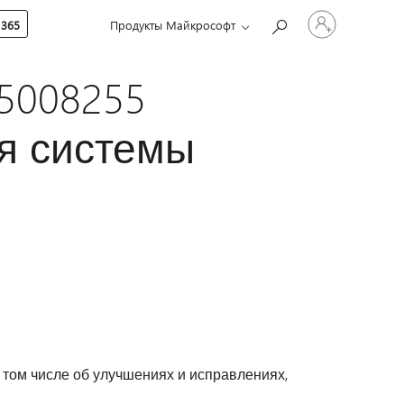
Войдите
 365
Продукты Майкрософт
в
учетную
запись
B5008255
ля системы
 том числе об улучшениях и исправлениях,