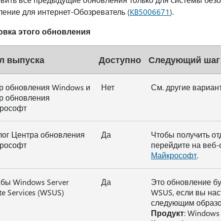
ление для интернет-Обозреватель (
KB5006671
).
овка этого обновления
л выпуска
Доступно
Следующий шаг
р обновления Windows и
Нет
См. другие вариан
р обновления
рософт
лог Центра обновления
Да
Чтобы получить от
рософт
перейдите на веб-
Майкрософт
.
бы Windows Server
Да
Это обновление бу
e Services (WSUS)
WSUS, если вы на
следующим образо
Продукт
: Windows