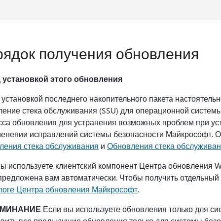
ядок получения обновления
 установкой этого обновления
установкой последнего накопительного пакета настоятель
ление стека обслуживания (SSU) для операционной систе
сса обновления для устранения возможных проблем при уст
менении исправлений системы безопасности Майкрософт. Об
ления стека обслуживания
и
Обновления стека обслуживани
ы используете клиентский компонент Центра обновления W
предложена вам автоматически. Чтобы получить отдельный 
логе Центра обновления Майкрософт
.
МИНАНИЕ
Если вы используете обновления только для си
овить все предыдущие обновления только для системы безо