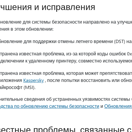
чшения и исправления
бновление для системы безопасности направлено на улучш
ения в этом обновлении:
новление для поддержки отмены летнего времени (DST) на
транена известная проблема, из-за которой коды ошибок 0
дключении к удаленному принтеру, совместно используемо
транена известная проблема, которая может препятствоват
риложения
Kaspersky
, после попытки восстановить или обн
йкрософт (MSI).
нительные сведения об устраненных уязвимостях системы б
одства по обновлению системы безопасности
и
Обновления 
естные проблемы, связанные с