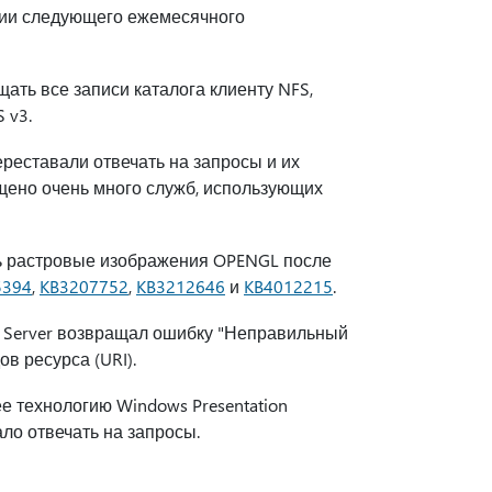
сии следующего ежемесячного
щать все записи каталога клиенту NFS,
 v3.
переставали отвечать на запросы и их
ущено очень много служб, использующих
ать растровые изображения OPENGL после
5394
,
KB3207752
,
KB3212646
и
KB4012215
.
ion Server возвращал ошибку "Неправильный
в ресурса (URI).
е технологию Windows Presentation
ло отвечать на запросы.