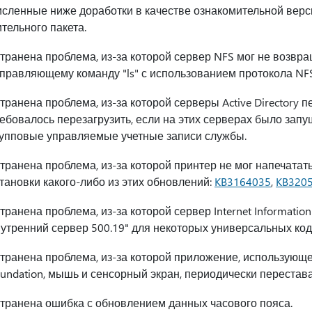
исленные ниже доработки в качестве ознакомительной вер
тельного пакета.
транена проблема, из-за которой сервер NFS мог не возвра
правляющему команду "ls" с использованием протокола NFS
транена проблема, из-за которой серверы Active Directory 
ебовалось перезагрузить, если на этих серверах было зап
упповые управляемые учетные записи службы.
транена проблема, из-за которой принтер не мог напечат
тановки какого-либо из этих обновлений:
KB3164035
,
KB320
транена проблема, из-за которой сервер Internet Informat
утренний сервер 500.19" для некоторых универсальных кодо
транена проблема, из-за которой приложение, использующе
undation, мышь и сенсорный экран, периодически перестава
транена ошибка с обновлением данных часового пояса.