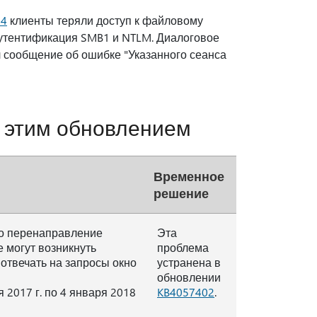
54
клиенты теряли доступ к файловому
аутентификация SMB1 и NTLM. Диалоговое
л сообщение об ошибке "Указанного сеанса
 этим обновлением
Временное
решение
но перенаправление
Эта
 могут возникнуть
проблема
отвечать на запросы окно
устранена в
обновлении
 2017 г. по 4 января 2018
KB
4057402
.