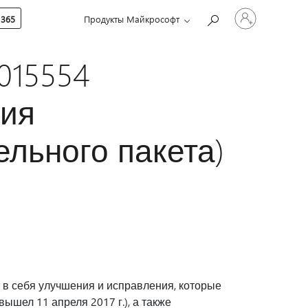
Войдите
 365
Продукты Майкрософт
в
учетную
запись
4015554
сия
льного пакета)
т в себя улучшения и исправления, которые
вышел 11 апреля 2017 г.), а также