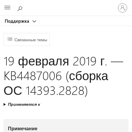
Войдит
Microsoft
в
учетну
Поддержка
запись
Связанные темы
19 февраля 2019 г. —
KB4487006 (сборка
ОС 14393.2828)
Применяется к
Примечание