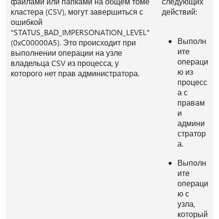
файлами или папками на общем томе
следующих
кластера (CSV), могут завершиться с
действий:
ошибкой
"STATUS_BAD_IMPERSONATION_LEVEL"
Выполн
(0xC00000A5). Это происходит при
ите
выполнении операции на узле
операци
владельца CSV из процесса, у
ю из
которого нет прав администратора.
процесс
а с
правам
и
админи
стратор
а.
Выполн
ите
операци
ю с
узла,
который