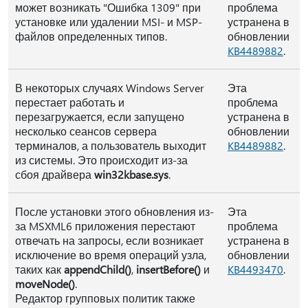
может возникать "Ошибка 1309" при
проблема
установке или удалении MSI- и MSP-
устранена в
файлов определенных типов.
обновлении
KB4489882
.
В некоторых случаях Windows Server
Эта
перестает работать и
проблема
перезагружается, если запущено
устранена в
несколько сеансов сервера
обновлении
терминалов, а пользователь выходит
KB4489882
.
из системы. Это происходит из-за
сбоя драйвера
win32kbase.sys
.
После установки этого обновления из-
Эта
за MSXML6 приложения перестают
проблема
отвечать на запросы, если возникает
устранена в
исключение во время операций узла,
обновлении
таких как
appendChild()
,
insertBefore()
и
KB4493470
.
moveNode()
.
Редактор групповых политик также