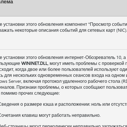
блема
е установки этого обновления компонент "Просмотр событи
ражать некоторые описания событий для сетевых карт (NIC)
е установки этого обновления интернет-Обозреватель 10, а
льзующие
WININET.DLL
, могут иметь проблемы с проверкой 
сходит, когда двое или более пользователей используют од
сь для нескольких одновременных сеансов входа на одном 
ows Server, включая протокол удаленного рабочего стола (R
иналов. Признаки проблемы, о которых сообщают пользовате
, помимо прочих следующие:
Сведения о размере кэша и расположении: ноль или отсутст
Сочетания клавиш могут работать неправильно.
Веб-страницы могут периодически неправильно загружаться