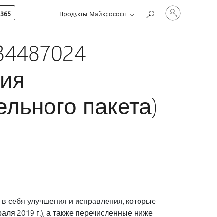
Войдите
 365
Продукты Майкрософт
в
учетную
запись
B4487024
сия
льного пакета)
т в себя улучшения и исправления, которые
ля 2019 г.), а также перечисленные ниже