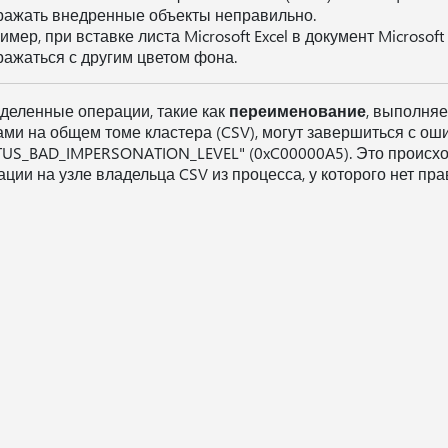
ражать внедренные объекты неправильно.
мер, при вставке листа Microsoft Excel в документ Microsof
ражаться с другим цветом фона.
деленные операции, такие как
переименование
, выполня
ами на общем томе кластера (CSV), могут завершиться с ош
TUS_BAD_IMPERSONATION_LEVEL" (0xC00000A5). Это происх
ации на узле владельца CSV из процесса, у которого нет пр