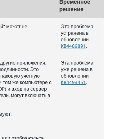
Временное
решение
й" может не
Эта проблема
.
устранена в
обновлении
KB4489891
.
 другие приложения,
Эта проблема
подлинности. Это
уже решена в
инаковую учетную
обновлении
и том же компьютере с
KB4493451
.
DP) и вход на сервер
ли, могут включать в
вуют.
 или отображаться.