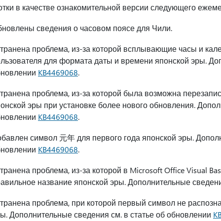
тки в качестве ознакомительной версии следующего ежеме
новлены сведения о часовом поясе для Чили.
транена проблема, из-за которой всплывающие часы и ка
льзователя для формата даты и времени японской эры. Доп
бновлении
KB4469068
.
транена проблема, из-за которой была возможна перезапи
онской эры при установке более нового обновления. Допол
бновлении
KB4469068
.
бавлен символ 元年 для первого года японской эры. Дополн
бновлении
KB4469068
.
транена проблема, из-за которой в Microsoft Office Visual 
авильное название японской эры. Дополнительные сведени
транена проблема, при которой первый символ не распозн
ы. Дополнительные сведения см. в статье об обновлении
K