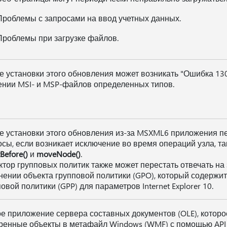
Проблемы с запросами на ввод учетных данных.
Проблемы при загрузке файлов.
е установки этого обновления может возникать "Ошибка 130
ении MSI- и MSP-файлов определенных типов.
е установки этого обновления из-за MSXML6 приложения пе
осы, если возникает исключение во время операций узла, та
tBefore()
и
moveNode()
.
ктор групповых политик также может перестать отвечать на
нении объекта групповой политики (GPO), который содержи
овой политики (GPP) для параметров Internet Explorer 10.
е приложение сервера составных документов (OLE), котор
ренные объекты в метафайл Windows (WMF) с помощью AP