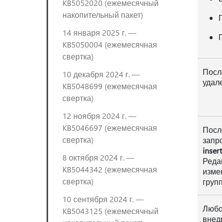
KB5052020 (ежемесячный
накопительный пакет)
14 января 2025 г. —
KB5050004 (ежемесячная
свертка)
Посл
10 декабря 2024 г. —
удал
KB5048699 (ежемесячная
свертка)
12 ноября 2024 г. —
KB5046697 (ежемесячная
Посл
свертка)
запр
inser
8 октября 2024 г. —
Реда
KB5044342 (ежемесячная
изме
свертка)
групп
10 сентября 2024 г. —
Любо
KB5043125 (ежемесячный
внед