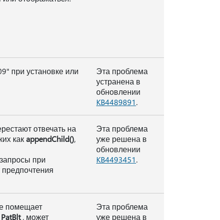
9" при установке или
Эта проблема
устранена в
обновлении
KB4489891
.
рестают отвечать на
Эта проблема
ких как
appendChild()
,
уже решена в
обновлении
 запросы при
KB4493451
.
т предпочтения
ое помещает
Эта проблема
I
PatBlt
, может
уже решена в