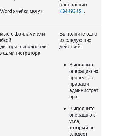
обновлении
t Word ячейки могут
KB4493451
.
емые с файлами или
Выполните одно
ибкой
из следующих
одит при выполнении
действий:
ав администратора.
Выполните
операцию из
процесса с
правами
администрат
ора.
Выполните
операцию с
узла,
который не
владеет