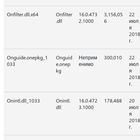
Onfilter.dll.x64
Onfilter
16.0.473
3,156,05
22
.dll
2.1000
6
июл
я
201
г.
Onguide.onepkg_1
Onguid
Неприм
300,010
22
033
e.onep
енимо
июл
kg
я
201
г.
Onintl.dll_1033
Onintl.
16.0.472
178,488
20
dll
3.1000
июл
я
201
г.