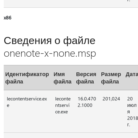
x86
Сведения о файле
onenote-x-none.msp
Идентификатор
Имя
Версия
Размер
Дат
файла
файла
файла
файла
Iecontentservice.ex
Ieconte
16.0.470
201,024
20
e
ntservi
2.1000
июл
ce.exe
я
201
г.