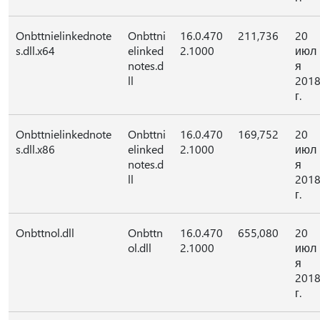
Onbttnielinkednote
Onbttni
16.0.470
211,736
20
s.dll.x64
elinked
2.1000
июл
notes.d
я
ll
201
г.
Onbttnielinkednote
Onbttni
16.0.470
169,752
20
s.dll.x86
elinked
2.1000
июл
notes.d
я
ll
201
г.
Onbttnol.dll
Onbttn
16.0.470
655,080
20
ol.dll
2.1000
июл
я
201
г.