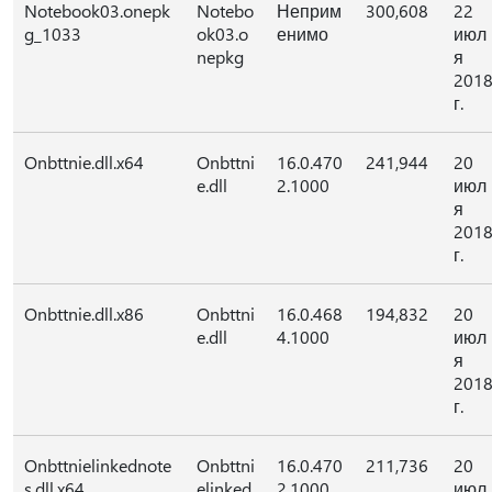
Notebook03.onepk
Notebo
Неприм
300,608
22
g_1033
ok03.o
енимо
июл
nepkg
я
201
г.
Onbttnie.dll.x64
Onbttni
16.0.470
241,944
20
e.dll
2.1000
июл
я
201
г.
Onbttnie.dll.x86
Onbttni
16.0.468
194,832
20
e.dll
4.1000
июл
я
201
г.
Onbttnielinkednote
Onbttni
16.0.470
211,736
20
s.dll.x64
elinked
2.1000
июл