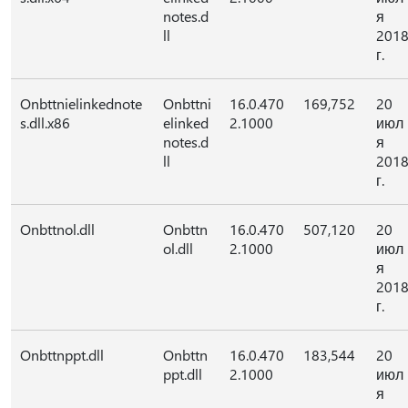
notes.d
я
ll
201
г.
Onbttnielinkednote
Onbttni
16.0.470
169,752
20
s.dll.x86
elinked
2.1000
июл
notes.d
я
ll
201
г.
Onbttnol.dll
Onbttn
16.0.470
507,120
20
ol.dll
2.1000
июл
я
201
г.
Onbttnppt.dll
Onbttn
16.0.470
183,544
20
ppt.dll
2.1000
июл
я