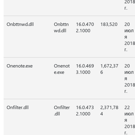
201
г.
Onbttnwd.dll
Onbttn
16.0.470
183,520
20
wd.dll
2.1000
июл
я
201
г.
Onenote.exe
Onenot
16.0.469
1,672,37
20
e.exe
3.1000
6
июл
я
201
г.
Onfilter.dll
Onfilter
16.0.473
2,371,78
22
.dll
2.1000
4
июл
я
201
г.