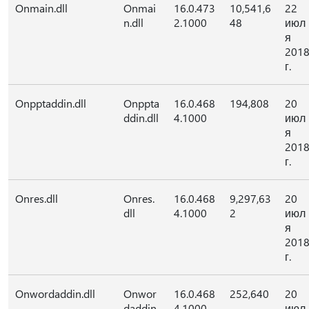
Onmain.dll
Onmai
16.0.473
10,541,6
22
n.dll
2.1000
48
июл
я
201
г.
Onpptaddin.dll
Onppta
16.0.468
194,808
20
ddin.dll
4.1000
июл
я
201
г.
Onres.dll
Onres.
16.0.468
9,297,63
20
dll
4.1000
2
июл
я
201
г.
Onwordaddin.dll
Onwor
16.0.468
252,640
20
daddin.
4.1000
июл