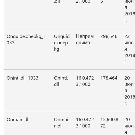
.dll
2.1000
6
июл
я
201
г.
Onguide.onepkg_1
Onguid
Неприм
298,546
22
033
e.onep
енимо
июл
kg
я
201
г.
Onintl.dll_1033
Onintl.
16.0.472
178,464
20
dll
3.1000
июл
я
201
г.
Onmain.dll
Onmai
16.0.472
15,600,8
20
n.dll
3.1000
72
июл
я