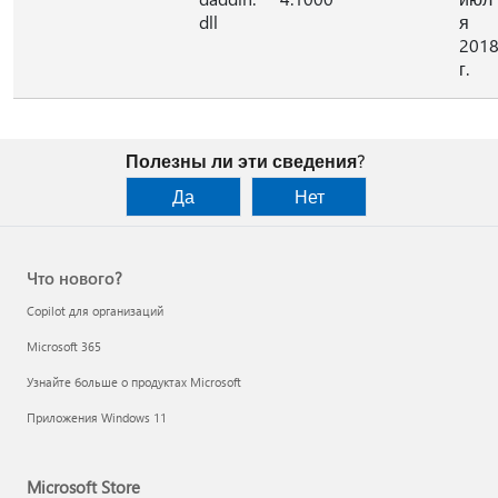
dll
я
201
г.
Полезны ли эти сведения?
Да
Нет
Что нового?
Copilot для организаций
Microsoft 365
Узнайте больше о продуктах Microsoft
Приложения Windows 11
Microsoft Store