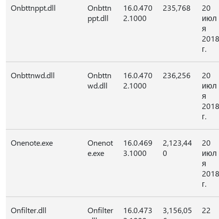
Onbttnppt.dll
Onbttn
16.0.470
235,768
20
ppt.dll
2.1000
июл
я
201
г.
Onbttnwd.dll
Onbttn
16.0.470
236,256
20
wd.dll
2.1000
июл
я
201
г.
Onenote.exe
Onenot
16.0.469
2,123,44
20
e.exe
3.1000
0
июл
я
201
г.
Onfilter.dll
Onfilter
16.0.473
3,156,05
22