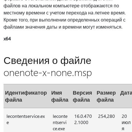
файлов на локальном компьютере отображаются по
местному времени с учетом перехода на летнее время.
Кроме того, при выполнении определенных операций с
файлами значения даты и времени могут изменяться.
x64
Сведения о файле
onenote-x-none.msp
Идентификатор
Имя
Версия
Размер
Дат
файла
файла
файла
файла
Iecontentservice.ex
Ieconte
16.0.470
254,280
20
e
ntservi
2.1000
июл
ce.exe
я