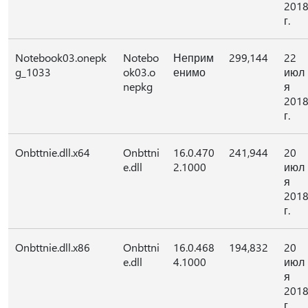
201
г.
Notebook03.onepk
Notebo
Неприм
299,144
22
g_1033
ok03.o
енимо
июл
nepkg
я
201
г.
Onbttnie.dll.x64
Onbttni
16.0.470
241,944
20
e.dll
2.1000
июл
я
201
г.
Onbttnie.dll.x86
Onbttni
16.0.468
194,832
20
e.dll
4.1000
июл
я
201
г.