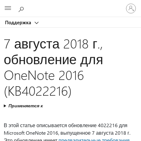
Войдит
Microsoft
в
учетну
Поддержка
запись
7 августа 2018 г.,
обновление для
OneNote 2016
(KB4022216)
Применяется к
В этой статье описывается обновление 4022216 для
Microsoft OneNote 2016, выпущенное 7 августа 2018 г.
Это обновление имеет
предварительные требования
.