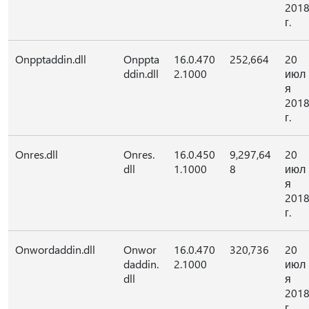
201
г.
Onpptaddin.dll
Onppta
16.0.470
252,664
20
ddin.dll
2.1000
июл
я
201
г.
Onres.dll
Onres.
16.0.450
9,297,64
20
dll
1.1000
8
июл
я
201
г.
Onwordaddin.dll
Onwor
16.0.470
320,736
20
daddin.
2.1000
июл
dll
я
201
г.