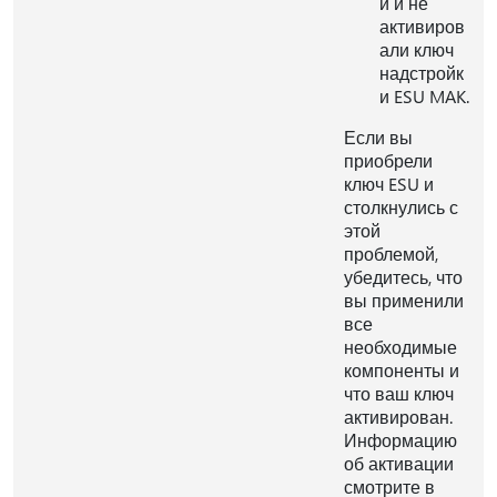
и и не
активиров
али ключ
надстройк
и ESU MAK.
Если вы
приобрели
ключ ESU и
столкнулись с
этой
проблемой,
убедитесь, что
вы применили
все
необходимые
компоненты и
что ваш ключ
активирован.
Информацию
об активации
смотрите в