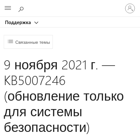
Войдит
Microsoft
в
учетну
Поддержка
запись
Связанные темы
9 ноября 2021 г. —
KB5007246
(обновление только
для системы
безопасности)