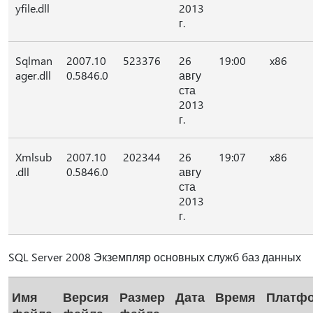
yfile.dll
2013
г.
Sqlman
2007.10
523376
26
19:00
x86
ager.dll
0.5846.0
авгу
ста
2013
г.
Xmlsub
2007.10
202344
26
19:07
x86
.dll
0.5846.0
авгу
ста
2013
г.
SQL Server 2008 Экземпляр основных служб баз данных
Имя
Версия
Размер
Дата
Время
Платф