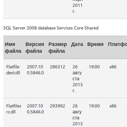
2011
г.
SQL Server 2008 database Services Core Shared
Имя
Версия
Размер
Дата
Время
Платф
файла
файла
файла
Flatfile
2007.10
286312
26
19:00
x86
dest.dll
0.5846.0
авгу
ста
2013
г.
Flatfiles
2007.10
293992
26
19:00
x86
rc.dll
0.5846.0
авгу
ста
2013