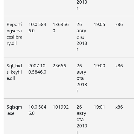
2013
г.
Reporti
10.0.584
136356
26
19:05
x86
ngservi
6.0
0
авгу
ceslibra
ста
ry.dll
2013
г.
Sql_bid
2007.10
23656
26
19:00
x86
s_keyfil
0.5846.0
авгу
e.dll
ста
2013
г.
Sqlsqm
10.0.584
101992
26
19:01
x86
.exe
6.0
авгу
ста
2013
г.