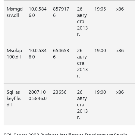
Msmgd
10.0.584
857917
26
19:05
x86
srv.dll
6.0
6
авгу
ста
2013
г.
Msolap
10.0.584
654653
26
19:00
x86
100.dll
6.0
6
авгу
ста
2013
г.
Sql_as_
2007.10
23656
26
19:00
x86
keyfile.
0.5846.0
авгу
dll
ста
2013
г.
SQL Server 2008 Business Intelligence Development Studio