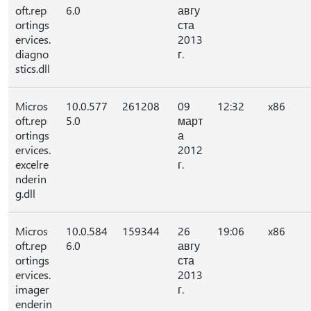
oft.rep
6.0
авгу
ortings
ста
ervices.
2013
diagno
г.
stics.dll
Micros
10.0.577
261208
09
12:32
x86
oft.rep
5.0
март
ortings
а
ervices.
2012
excelre
г.
nderin
g.dll
Micros
10.0.584
159344
26
19:06
x86
oft.rep
6.0
авгу
ortings
ста
ervices.
2013
imager
г.
enderin