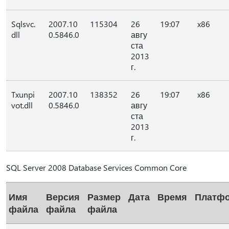
Sqlsvc.
2007.10
115304
26
19:07
x86
dll
0.5846.0
авгу
ста
2013
г.
Txunpi
2007.10
138352
26
19:07
x86
vot.dll
0.5846.0
авгу
ста
2013
г.
SQL Server 2008 Database Services Common Core
Имя
Версия
Размер
Дата
Время
Платф
файла
файла
файла