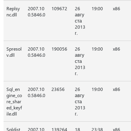
Replsy
2007.10
109672
26
19:00
x86
nc.dll
0.5846.0
авгу
ста
2013
г.
Spresol
2007.10
190056
26
19:00
x86
v.dll
0.5846.0
авгу
ста
2013
г.
Sql_en
2007.10
23656
26
19:00
x86
gine_co
0.5846.0
авгу
re_shar
ста
ed_keyf
2013
ile.dll
г.
Sqldist
2007.10
139264
18
23:38
x86