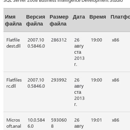
Имя
Версия
Размер
Дата
Время
Платф
файла
файла
файла
Flatfile
2007.10
286312
26
19:00
x86
dest.dll
0.5846.0
авгу
ста
2013
г.
Flatfiles
2007.10
293992
26
19:00
x86
rc.dll
0.5846.0
авгу
ста
2013
г.
Micros
10.0.584
593060
26
19:01
x86
oft.anal
6.0
8
авгу