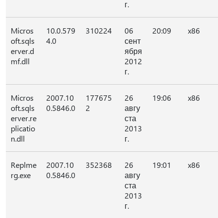
г.
Micros
10.0.579
310224
06
20:09
x86
oft.sqls
4.0
сент
erver.d
ября
mf.dll
2012
г.
Micros
2007.10
177675
26
19:06
x86
oft.sqls
0.5846.0
2
авгу
erver.re
ста
plicatio
2013
n.dll
г.
Replme
2007.10
352368
26
19:01
x86
rg.exe
0.5846.0
авгу
ста
2013
г.