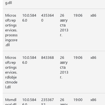
g.dll
Micros
10.0.584
435364
26
19:06
x86
oft.rep
6.0
0
авгу
ortings
ста
ervices.
2013
process
г.
ingcore
.dll
Micros
10.0.584
843368
26
19:06
x86
oft.rep
6.0
авгу
ortings
ста
ervices.
2013
rdlobje
г.
ctmode
l.dll
Msmdl
10.0.584
235367
26
19:00
x86
ocal.dll
6.0
52
авгу