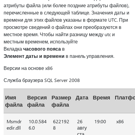
атрибуты файла (или более поздние атрибуты файлов),
перечисленные в следующей таблице. Значения даты и
времени для этих файлов указаны в формате UTC. При
просмотре сведений о файлах они преобразуются в
местное время. Чтобы найти разницу между utc и
местным временем, используйте
Вкладка
часового пояса
в
Элемент даты и времени
в панель управления.
Версии на основе x86
Служба браузера SQL Server 2008
Имя
Версия
Размер
Дата
Время
Платф
файла
файла
файла
Msmdr
10.0.584
622192
26
19:00
x86
edir.dll
6.0
8
авгу
ста