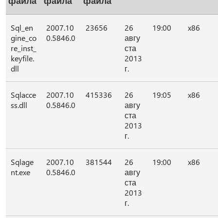
файла
файла
файла
Sql_en
2007.10
23656
26
19:00
x86
gine_co
0.5846.0
авгу
re_inst_
ста
keyfile.
2013
dll
г.
Sqlacce
2007.10
415336
26
19:05
x86
ss.dll
0.5846.0
авгу
ста
2013
г.
Sqlage
2007.10
381544
26
19:00
x86
nt.exe
0.5846.0
авгу
ста
2013
г.