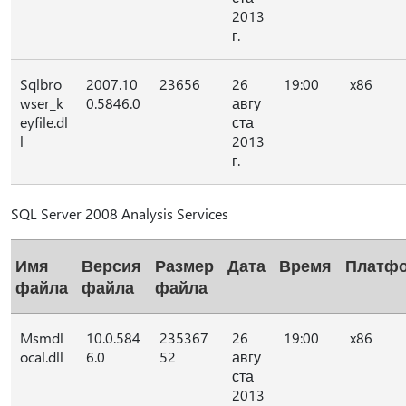
2013
г.
Sqlbro
2007.10
23656
26
19:00
x86
wser_k
0.5846.0
авгу
eyfile.dl
ста
l
2013
г.
SQL Server 2008 Analysis Services
Имя
Версия
Размер
Дата
Время
Платф
файла
файла
файла
Msmdl
10.0.584
235367
26
19:00
x86
ocal.dll
6.0
52
авгу
ста
2013