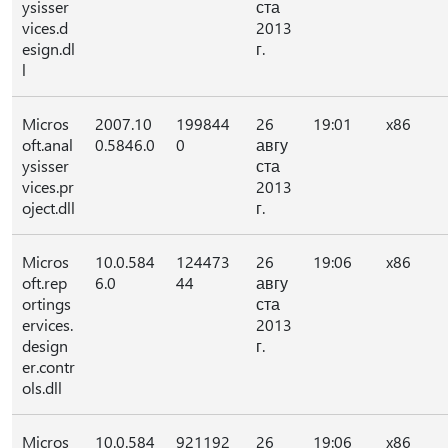
ysisser
ста
vices.d
2013
esign.dl
г.
l
Micros
2007.10
199844
26
19:01
x86
oft.anal
0.5846.0
0
авгу
ysisser
ста
vices.pr
2013
oject.dll
г.
Micros
10.0.584
124473
26
19:06
x86
oft.rep
6.0
44
авгу
ortings
ста
ervices.
2013
design
г.
er.contr
ols.dll
Micros
10.0.584
921192
26
19:06
x86