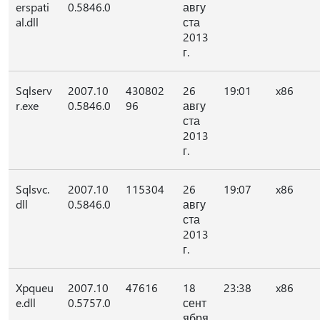
erspati
0.5846.0
авгу
al.dll
ста
2013
г.
Sqlserv
2007.10
430802
26
19:01
x86
r.exe
0.5846.0
96
авгу
ста
2013
г.
Sqlsvc.
2007.10
115304
26
19:07
x86
dll
0.5846.0
авгу
ста
2013
г.
Xpqueu
2007.10
47616
18
23:38
x86
e.dll
0.5757.0
сент
ября