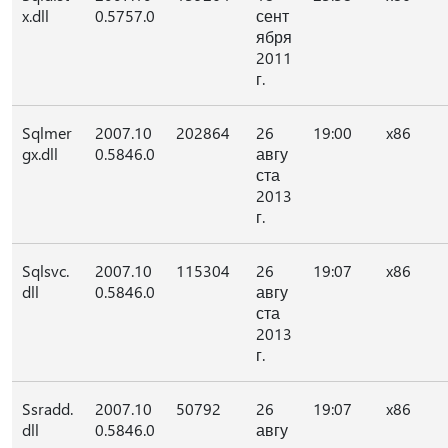
x.dll
0.5757.0
сент
ября
2011
г.
Sqlmer
2007.10
202864
26
19:00
x86
gx.dll
0.5846.0
авгу
ста
2013
г.
Sqlsvc.
2007.10
115304
26
19:07
x86
dll
0.5846.0
авгу
ста
2013
г.
Ssradd.
2007.10
50792
26
19:07
x86
dll
0.5846.0
авгу