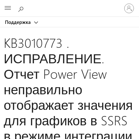
Войдит
Microsoft
в
учетну
Поддержка
запись
KB3010773 .
ИСПРАВЛЕНИЕ.
Отчет Power View
неправильно
отображает значения
для графиков в SSRS
в режиме интеграции