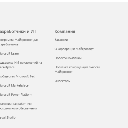
азработчики и ИТ
Компания
рограмма Майкрософт для
Вакансии
азработчиков
О корпорации Майкрософт
crosoft Learn
Новости компании
оддержка ИИ-приложений на
arketplace
Политика конфиденциальности
Майкрософт
ообщество Microsoft Tech
Инвесторы
icrosoft Marketplace
crosoft Power Platform
омпании-разработчики
рограммного обеспечения
sual Studio