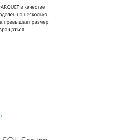
PARQUET в качестве
азделен на несколько
ла превышает размер
звращаться
)