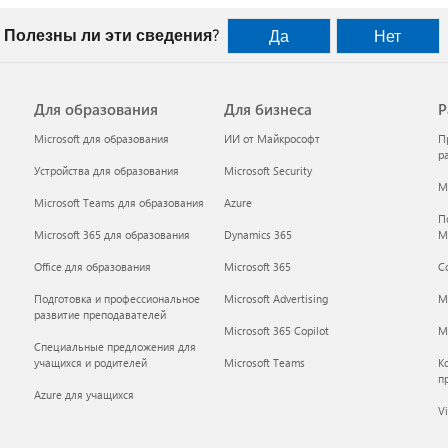
Полезны ли эти сведения?
Да
Нет
Для образования
Для бизнеса
Р
Microsoft для образования
ИИ от Майкрософт
П
р
Устройства для образования
Microsoft Security
Mi
Microsoft Teams для образования
Azure
П
Microsoft 365 для образования
Dynamics 365
M
Office для образования
Microsoft 365
С
Подготовка и профессиональное
Microsoft Advertising
M
развитие преподавателей
Microsoft 365 Copilot
Mi
Специальные предложения для
учащихся и родителей
Microsoft Teams
К
п
Azure для учащихся
Vi