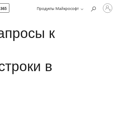
Войдите
 365
Продукты Майкрософт
в
учетную
запись
апросы к
строки в