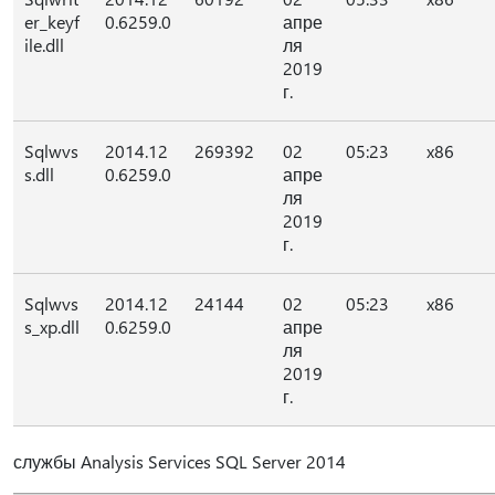
er_keyf
0.6259.0
апре
ile.dll
ля
2019
г.
Sqlwvs
2014.12
269392
02
05:23
x86
s.dll
0.6259.0
апре
ля
2019
г.
Sqlwvs
2014.12
24144
02
05:23
x86
s_xp.dll
0.6259.0
апре
ля
2019
г.
службы Analysis Services SQL Server 2014