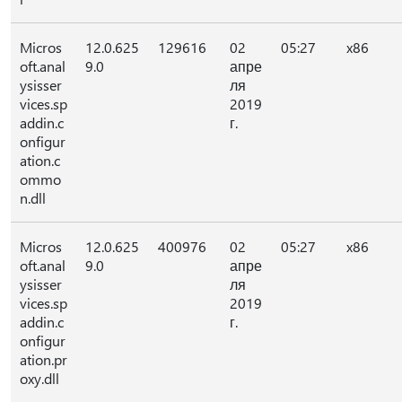
Micros
12.0.625
129616
02
05:27
x86
oft.anal
9.0
апре
ysisser
ля
vices.sp
2019
addin.c
г.
onfigur
ation.c
ommo
n.dll
Micros
12.0.625
400976
02
05:27
x86
oft.anal
9.0
апре
ysisser
ля
vices.sp
2019
addin.c
г.
onfigur
ation.pr
oxy.dll