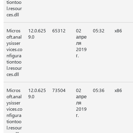
tiontoo
l.resour
ces.dll
Micros
12.0.625
65312
02
05:32
x86
oft.anal
9.0
апре
ysisser
ля
vices.co
2019
nfigura
г.
tiontoo
l.resour
ces.dll
Micros
12.0.625
73504
02
05:36
x86
oft.anal
9.0
апре
ysisser
ля
vices.co
2019
nfigura
г.
tiontoo
l.resour