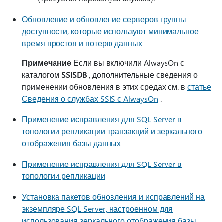
Обновление и обновление серверов группы
доступности, которые используют минимальное
время простоя и потерю данных
Примечание
Если вы включили AlwaysOn с
каталогом
SSISDB
, дополнительные сведения о
применении обновления в этих средах см. в
статье
Сведения о службах SSIS с AlwaysOn
.
Применение исправления для SQL Server в
топологии репликации транзакций и зеркального
отображения базы данных
Применение исправления для SQL Server в
топологии репликации
Установка пакетов обновления и исправлений на
экземпляре SQL Server, настроенном для
использования зеркального отображения базы