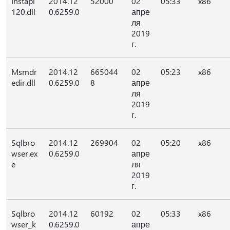
Instapi
2014.12
52000
02
05:33
x86
120.dll
0.6259.0
апре
ля
2019
г.
Msmdr
2014.12
665044
02
05:23
x86
edir.dll
0.6259.0
8
апре
ля
2019
г.
Sqlbro
2014.12
269904
02
05:20
x86
wser.ex
0.6259.0
апре
e
ля
2019
г.
Sqlbro
2014.12
60192
02
05:33
x86
wser_k
0.6259.0
апре