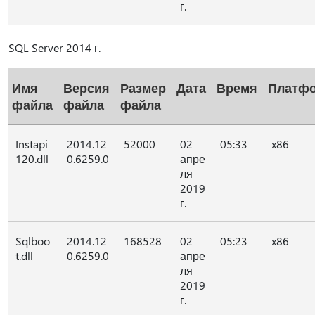
г.
SQL Server 2014 г.
Имя
Версия
Размер
Дата
Время
Платф
файла
файла
файла
Instapi
2014.12
52000
02
05:33
x86
120.dll
0.6259.0
апре
ля
2019
г.
Sqlboo
2014.12
168528
02
05:23
x86
t.dll
0.6259.0
апре
ля
2019
г.