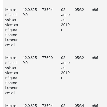
Micros
12.0.625
73504
02
05:32
x86
oft.anal
9.0
апре
ysisser
ля
vices.co
2019
nfigura
г.
tiontoo
l.resour
ces.dll
Micros
12.0.625
77600
02
05:32
x86
oft.anal
9.0
апре
ysisser
ля
vices.co
2019
nfigura
г.
tiontoo
l.resour
ces.dll
Micros
12.0.625
73504
02
05:34
x86