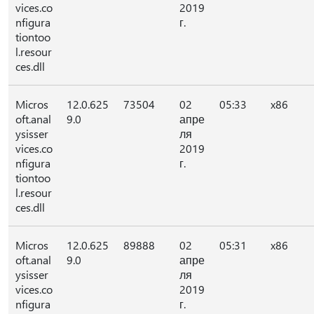
vices.co
2019
nfigura
г.
tiontoo
l.resour
ces.dll
Micros
12.0.625
73504
02
05:33
x86
oft.anal
9.0
апре
ysisser
ля
vices.co
2019
nfigura
г.
tiontoo
l.resour
ces.dll
Micros
12.0.625
89888
02
05:31
x86
oft.anal
9.0
апре
ysisser
ля
vices.co
2019
nfigura
г.