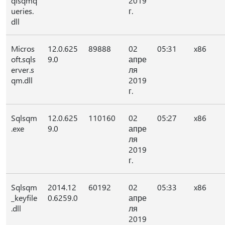
qlsqmq
2019
ueries.
г.
dll
Micros
12.0.625
89888
02
05:31
x86
oft.sqls
9.0
апре
erver.s
ля
qm.dll
2019
г.
Sqlsqm
12.0.625
110160
02
05:27
x86
.exe
9.0
апре
ля
2019
г.
Sqlsqm
2014.12
60192
02
05:33
x86
_keyfile
0.6259.0
апре
.dll
ля
2019