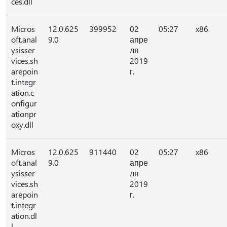
ces.dll
Micros
12.0.625
399952
02
05:27
x86
oft.anal
9.0
апре
ysisser
ля
vices.sh
2019
arepoin
г.
t.integr
ation.c
onfigur
ationpr
oxy.dll
Micros
12.0.625
911440
02
05:27
x86
oft.anal
9.0
апре
ysisser
ля
vices.sh
2019
arepoin
г.
t.integr
ation.dl
l