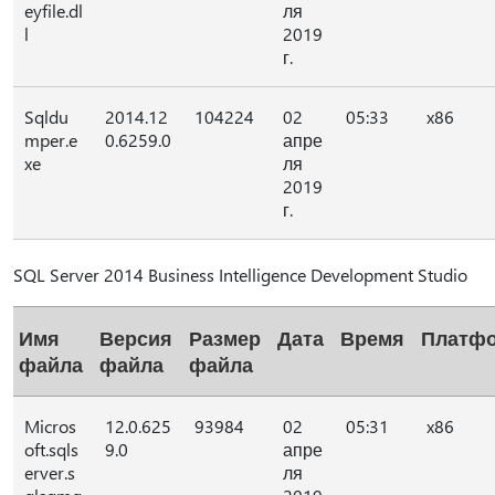
eyfile.dl
ля
l
2019
г.
Sqldu
2014.12
104224
02
05:33
x86
mper.e
0.6259.0
апре
xe
ля
2019
г.
SQL Server 2014 Business Intelligence Development Studio
Имя
Версия
Размер
Дата
Время
Платф
файла
файла
файла
Micros
12.0.625
93984
02
05:31
x86
oft.sqls
9.0
апре
erver.s
ля