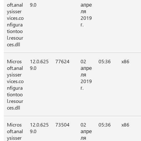
oft.anal
9.0
апре
ysisser
ля
vices.co
2019
nfigura
г.
tiontoo
l.resour
ces.dll
Micros
12.0.625
77624
02
05:36
x86
oft.anal
9.0
апре
ysisser
ля
vices.co
2019
nfigura
г.
tiontoo
l.resour
ces.dll
Micros
12.0.625
73504
02
05:36
x86
oft.anal
9.0
апре
ysisser
ля