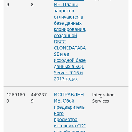
9
8
ИЕ. Планы
запросов
отличаются в
базе данных
клонирования,
созданной
DBCC
CLONEDATABA
SE и ее
исходной базе
данных в SQL
Server 2016 и
2017 годах
1269160
449237
ИСПРАВЛЕН
Integration
0
9
ИЕ. Сбой
Services
предваритель
ного
просмотра
источника CDC
с сообщением