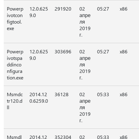
Powerp
12.0.625
291920
02
05:27
x86
ivotcon
9.0
апре
figtool.
ля
exe
2019
г.
Powerp
12.0.625
303696
02
05:27
x86
ivotspa
9.0
апре
ddinco
ля
nfigura
2019
tion.exe
г.
Msmdc
2014.12
36128
02
05:33
x86
tr120.d
0.6259.0
апре
ll
ля
2019
г.
Msmdl
2014.12
352304
02
05:33
x86