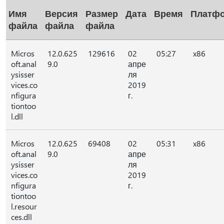
Имя
Версия
Размер
Дата
Время
Платф
файла
файла
файла
Micros
12.0.625
129616
02
05:27
x86
oft.anal
9.0
апре
ysisser
ля
vices.co
2019
nfigura
г.
tiontoo
l.dll
Micros
12.0.625
69408
02
05:31
x86
oft.anal
9.0
апре
ysisser
ля
vices.co
2019
nfigura
г.
tiontoo
l.resour
ces.dll