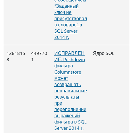
"Заданный
ключ не
присутствовал
в словаре" в
SQL Server
2014 г.
1281815
449770
ИСПРАВЛЕН
Ядро SQL
8
1
ИЕ. Pushdown
фильтра
Columnstore
может
возвращать
неправильные
результаты
при
переполнении
выражений
фильтра в SQL
Server 2014 г.