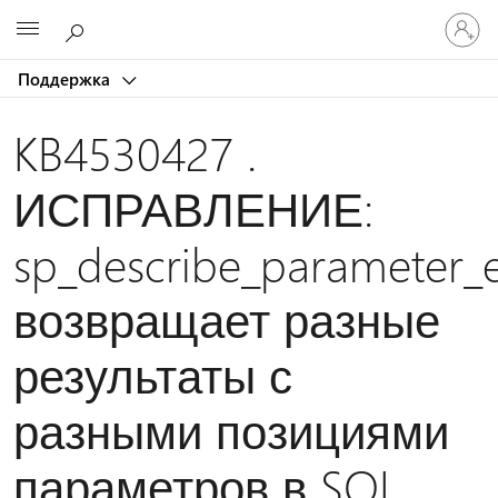
Войдит
Microsoft
в
учетну
Поддержка
запись
KB4530427 .
ИСПРАВЛЕНИЕ:
sp_describe_parameter_
возвращает разные
результаты с
разными позициями
параметров в SQL