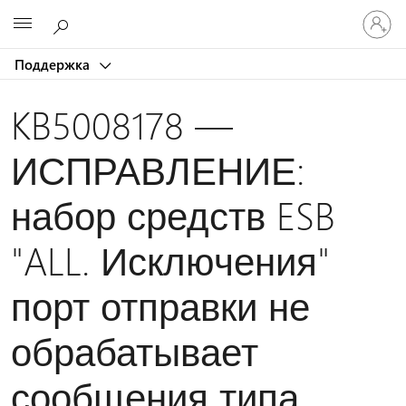
Войдит
Microsoft
в
учетну
Поддержка
запись
KB5008178 —
ИСПРАВЛЕНИЕ:
набор средств ESB
"ALL. Исключения"
порт отправки не
обрабатывает
сообщения типа