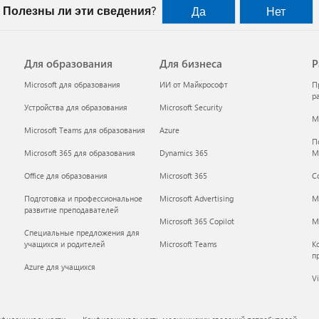
Полезны ли эти сведения?
Да
Нет
Для образования
Для бизнеса
Р
Microsoft для образования
ИИ от Майкрософт
П
р
Устройства для образования
Microsoft Security
Mi
Microsoft Teams для образования
Azure
П
Microsoft 365 для образования
Dynamics 365
M
Office для образования
Microsoft 365
С
Подготовка и профессиональное
Microsoft Advertising
M
развитие преподавателей
Microsoft 365 Copilot
Mi
Специальные предложения для
учащихся и родителей
Microsoft Teams
К
п
Azure для учащихся
Vi