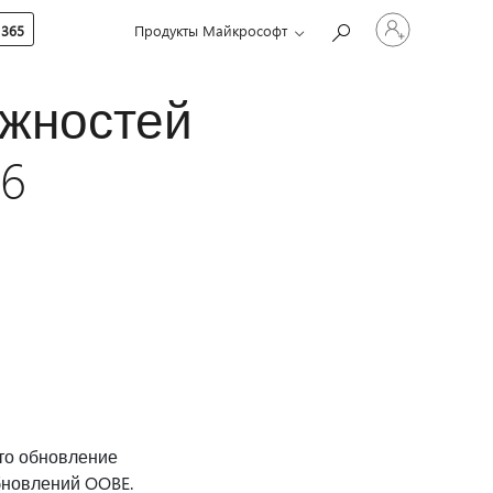
Войдите
 365
Продукты Майкрософт
в
учетную
запись
ожностей
26
то обновление
бновлений OOBE.