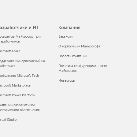
азработчики и ИТ
Компания
рограмма Майкрософт для
Вакансии
азработчиков
О корпорации Майкрософт
crosoft Learn
Новости компании
оддержка ИИ-приложений на
arketplace
Политика конфиденциальности
Майкрософт
ообщество Microsoft Tech
Инвесторы
icrosoft Marketplace
crosoft Power Platform
омпании-разработчики
рограммного обеспечения
sual Studio