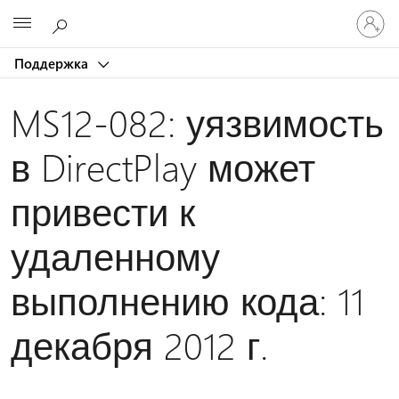
Войдит
Microsoft
в
учетну
Поддержка
запись
MS12-082: уязвимость
в DirectPlay может
привести к
удаленному
выполнению кода: 11
декабря 2012 г.