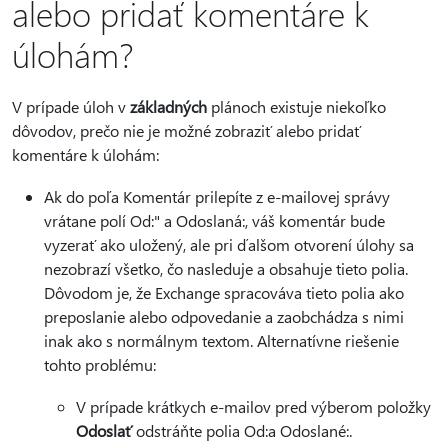
alebo pridať komentáre k
úlohám?
V prípade úloh v
základných
plánoch existuje niekoľko
dôvodov, prečo nie je možné zobraziť alebo pridať
komentáre k úlohám:
Ak do poľa Komentár prilepíte z e-mailovej správy
vrátane polí Od:" a Odoslaná:, váš komentár bude
vyzerať ako uložený, ale pri ďalšom otvorení úlohy sa
nezobrazí všetko, čo nasleduje a obsahuje tieto polia.
Dôvodom je, že Exchange spracováva tieto polia ako
preposlanie alebo odpovedanie a zaobchádza s nimi
inak ako s normálnym textom. Alternatívne riešenie
tohto problému:
V prípade krátkych e-mailov pred výberom položky
Odoslať
odstráňte polia Od:a Odoslané:.