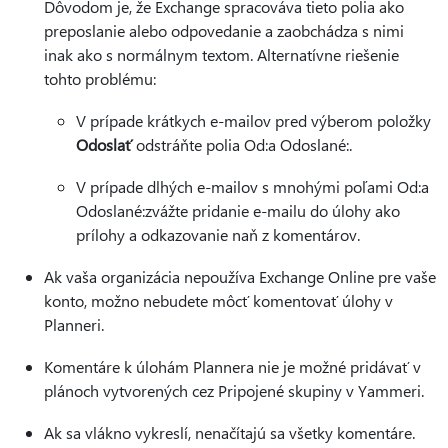
Dôvodom je, že Exchange spracováva tieto polia ako
preposlanie alebo odpovedanie a zaobchádza s nimi
inak ako s normálnym textom. Alternatívne riešenie
tohto problému:
V prípade krátkych e-mailov pred výberom položky
Odoslať
odstráňte polia Od:a Odoslané:.
V prípade dlhých e-mailov s mnohými poľami Od:a
Odoslané:zvážte pridanie e-mailu do úlohy ako
prílohy a odkazovanie naň z komentárov.
Ak vaša organizácia nepoužíva Exchange Online pre vaše
konto, možno nebudete môcť komentovať úlohy v
Planneri.
Komentáre k úlohám Plannera nie je možné pridávať v
plánoch vytvorených cez Pripojené skupiny v Yammeri.
Ak sa vlákno vykreslí, nenačítajú sa všetky komentáre.