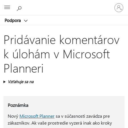
Prihláste
Microsoft
sa
k
Podpora
svojmu
kontu
Pridávanie komentárov
k úlohám v Microsoft
Planneri
Vzťahuje sa na
Poznámka
Nový
Microsoft Planner
sa v súčasnosti zavádza pre
zákazníkov. Ak vaše prostredie vyzerá inak ako kroky