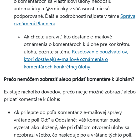
o komentároch sa vlastníkovi úlohy neodošlú
automaticky a @zmienky v súčasnosti nie sú
podporované. Ďalšie podrobnosti nájdete v téme
Správa
oznámení Plannera
.
Ak chcete upraviť, kto dostane e-mailové
oznámenia o komentároch k úlohe pre konkrétnu
úlohu, pozrite si tému
Resetovanie používateľov,
ktorí dostávajú e-mailové oznámenia o
komentároch konkrétnej úlohy
.
Prečo nemôžem zobraziť alebo pridať komentáre k úlohám?
Existuje niekoľko dôvodov, prečo nie je možné zobraziť alebo
pridať komentáre k úlohe:
Ak prilepíte do poľa Komentár z e-mailovej správy
vrátane polí Od:" a Odoslané:, váš komentár bude
vyzerať ako uložený, ale pri ďalšom otvorení úlohy sa
nezobrazí všetko, čo nasleduje po a vrátane týchto polí.