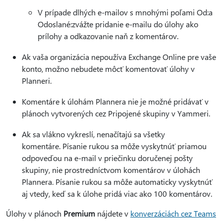
V prípade dlhých e-mailov s mnohými poľami Od:a
Odoslané:zvážte pridanie e-mailu do úlohy ako
prílohy a odkazovanie naň z komentárov.
Ak vaša organizácia nepoužíva Exchange Online pre vaše
konto, možno nebudete môcť komentovať úlohy v
Planneri.
Komentáre k úlohám Plannera nie je možné pridávať v
plánoch vytvorených cez Pripojené skupiny v Yammeri.
Ak sa vlákno vykreslí, nenačítajú sa všetky
komentáre. Písanie rukou sa môže vyskytnúť priamou
odpoveďou na e-mail v priečinku doručenej pošty
skupiny, nie prostredníctvom komentárov v úlohách
Plannera. Písanie rukou sa môže automaticky vyskytnúť
aj vtedy, keď sa k úlohe pridá viac ako 100 komentárov.
Úlohy v plánoch
Premium
nájdete v
konverzáciách cez Teams