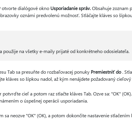
P otvorte dialógové okno
Usporiadanie správ.
Obsahuje zoznam pra
obrazovky oznámi predvolenú možnosť. Stláčajte kláves so šípko
 použije na všetky e-maily prijaté od konkrétneho odosielateľa.
esu Tab sa presuňte do rozbaľovacej ponuky
Premiestniť do
. Stl
te kláves so šípkou nadol, až kým nenájdete požadovaný cieľový 
 potvrďte cieľ a potom raz stlačte kláves Tab. Ozve sa: "OK" (OK). 
známením o úspešnej operácii usporiadania.
kým sa neozve "OK" (OK), a potom dokončite nastavenie stlačením 