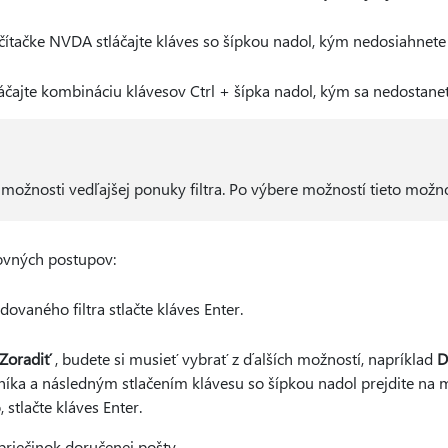
ítačke NVDA stláčajte kláves so šípkou nadol, kým nedosiahnete 
čajte kombináciu klávesov Ctrl + šípka nadol, kým sa nedostanet
žnosti vedľajšej ponuky filtra. Po výbere možností tieto možno
ovných postupov:
ovaného filtra stlačte kláves Enter.
Zoradiť
, budete si musieť vybrať z ďalších možností, napríklad
D
íka a následným stlačením klávesu so šípkou nadol prejdite na 
stlačte kláves Enter.
 priečinok doručenej pošty.