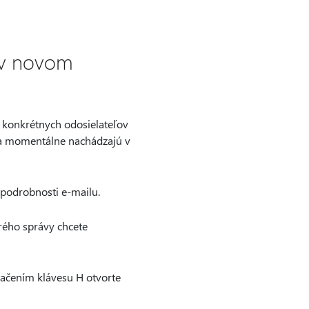
 v novom
konkrétnych odosielateľov
 sa momentálne nachádzajú v
 podrobnosti e-mailu.
orého správy chcete
tlačením klávesu H otvorte