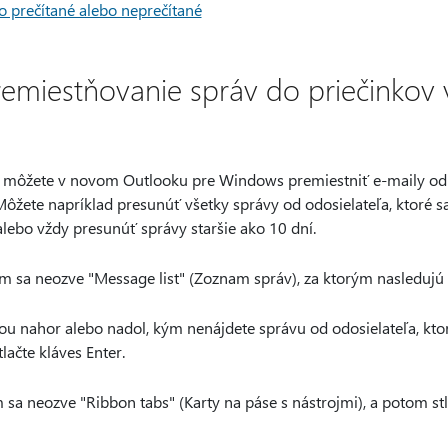
 prečítané alebo neprečítané
emiestňovanie správ do priečinkov
 môžete v novom Outlooku pre Windows premiestniť e-maily od 
Môžete napríklad presunúť všetky správy od odosielateľa, ktoré
alebo vždy presunúť správy staršie ako 10 dní.
kým sa neozve "Message list" (Zoznam správ), za ktorým nasledujú
pkou nahor alebo nadol, kým nenájdete správu od odosielateľa, kt
lačte kláves Enter.
m sa neozve "Ribbon tabs" (Karty na páse s nástrojmi), a potom s