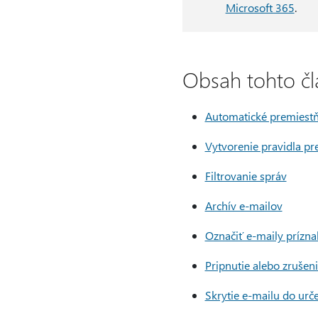
Microsoft 365
.
Obsah tohto čl
Automatické premiestň
Vytvorenie pravidla pr
Filtrovanie správ
Archív e-mailov
Označiť e-maily prízn
Pripnutie alebo zrušen
Skrytie e-mailu do ur