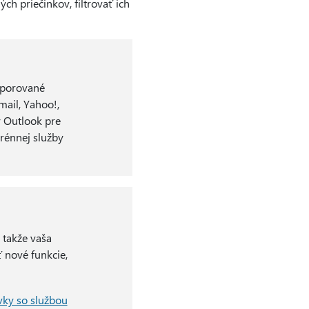
h priečinkov, filtrovať ich
dporované
ail, Yahoo!,
ý Outlook pre
rénnej služby
 takže vaša
ť nové funkcie,
vky so službou