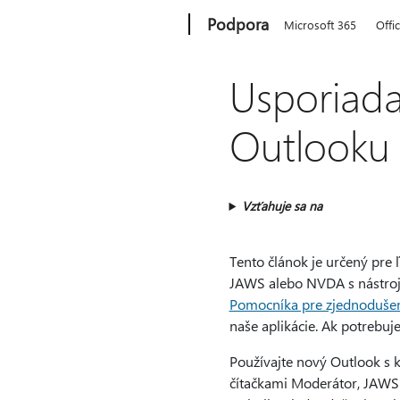
Microsoft
Podpora
Microsoft 365
Offi
Usporiada
Outlooku
Vzťahuje sa na
Tento článok je určený pre 
JAWS alebo NVDA s nástroj
Pomocníka pre zjednodušen
naše aplikácie. Ak potrebu
Používajte nový Outlook s k
čítačkami Moderátor, JAWS 