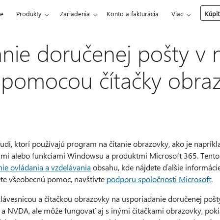
ce
Produkty
Zariadenia
Konto a fakturácia
Viac
Kúpiť
nie doručenej pošty v
 pomocou čítačky obra
ľudí, ktorí používajú program na čítanie obrazovky, ako je naprí
mi alebo funkciami Windowsu a produktmi Microsoft 365. Tento 
ie ovládania a vzdelávania
obsahu, kde nájdete ďalšie informáci
jete všeobecnú pomoc, navštívte
podporu spoločnosti Microsoft
.
lávesnicou a čítačkou obrazovky na usporiadanie doručenej pošty
a NVDA, ale môže fungovať aj s inými čítačkami obrazovky, pok