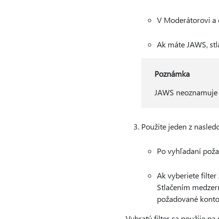
V Moderátorovi a č
Ak máte JAWS, stlá
Poznámka
JAWS neoznamuje mo
Použite jeden z nasled
Po vyhľadaní požad
Ak vyberiete filter
Stlačením medzern
požadované konto, 
Vybratý filter sa použije na