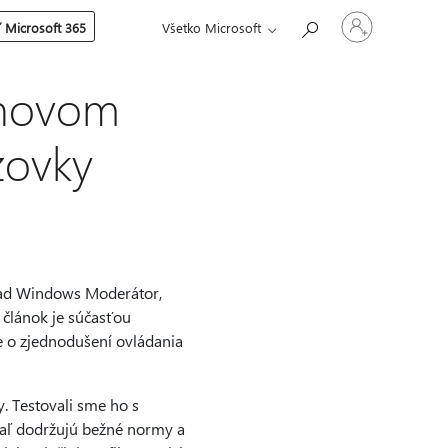
Prihláste
 Microsoft 365
Všetko Microsoft
sa
k
svojmu
kontu
 novom
zovky
klad Windows Moderátor,
článok je súčasťou
e o zjednodušení ovládania
. Testovali sme ho s
iaľ dodržujú bežné normy a