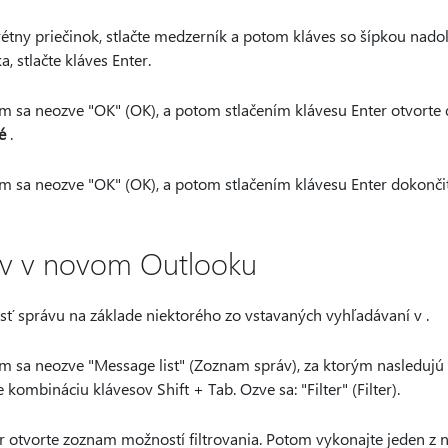
étny priečinok, stlačte medzerník a potom kláves so šípkou nado
 stlačte kláves Enter.
kým sa neozve "OK" (OK), a potom stlačením klávesu Enter otvort
é
.
kým sa neozve "OK" (OK), a potom stlačením klávesu Enter dokončit
ráv v novom Outlooku
sť správu na základe niektorého zo vstavaných vyhľadávaní v .
kým sa neozve "Message list" (Zoznam správ), za ktorým nasledujú
 kombináciu klávesov Shift + Tab. Ozve sa: "Filter" (Filter).
r otvorte zoznam možností filtrovania. Potom vykonajte jeden z n