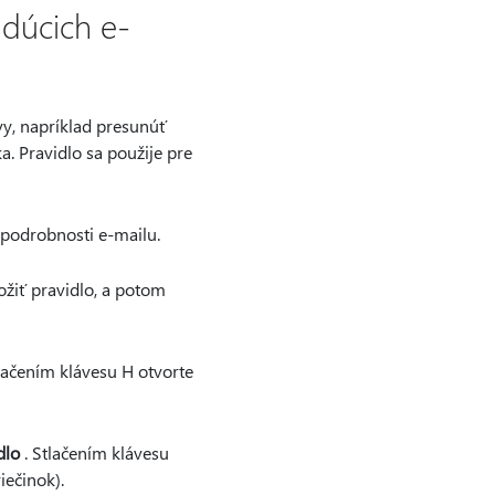
udúcich e-
y, napríklad presunúť
. Pravidlo sa použije pre
 podrobnosti e-mailu.
ožiť pravidlo, a potom
tlačením klávesu H otvorte
dlo
. Stlačením klávesu
iečinok).