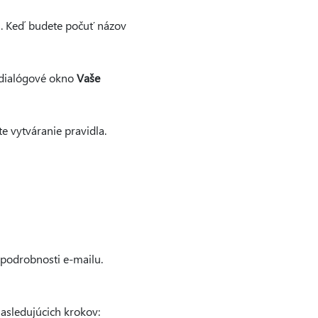
l. Keď budete počuť názov
e dialógové okno
Vaše
e vytváranie pravidla.
 podrobnosti e-mailu.
asledujúcich krokov: