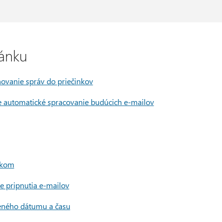
ánku
ovanie správ do priečinkov
e automatické spracovanie budúcich e-mailov
akom
ie pripnutia e-mailov
čeného dátumu a času