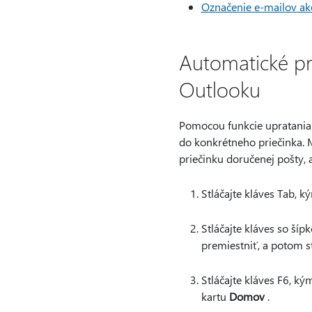
Označenie e-mailov ako
Automatické pr
Outlooku
Pomocou funkcie upratania
do konkrétneho priečinka. 
priečinku doručenej pošty, 
Stláčajte kláves Tab, 
Stláčajte kláves so ší
premiestniť, a potom st
Stláčajte kláves F6, ký
kartu
Domov
.