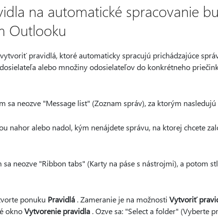
vidla na automatické spracovanie b
m Outlooku
tvoriť pravidlá, ktoré automaticky spracujú prichádzajúce správ
dosielateľa alebo množiny odosielateľov do konkrétneho priečinka
kým sa neozve "Message list" (Zoznam správ), za ktorým nasledujú
kou nahor alebo nadol, kým nenájdete správu, na ktorej chcete zal
m sa neozve "Ribbon tabs" (Karty na páse s nástrojmi), a potom s
 otvorte ponuku
Pravidlá
. Zameranie je na možnosti
Vytvoriť pravi
vé okno
Vytvorenie pravidla
. Ozve sa: "Select a folder" (Vyberte pr