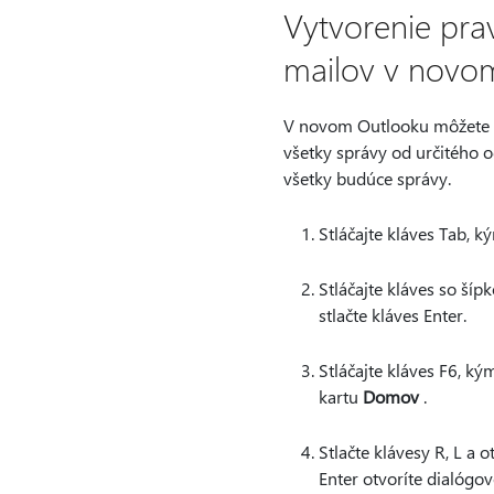
Vytvorenie pra
mailov v novo
V novom Outlooku môžete vy
všetky správy od určitého o
všetky budúce správy.
Stláčajte kláves Tab, 
Stláčajte kláves so šíp
stlačte kláves Enter.
Stláčajte kláves F6, ký
kartu
Domov
.
Stlačte klávesy R, L a
Enter otvoríte dialógo