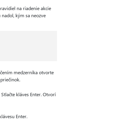
vidiel na riadenie akcie
u nadol, kým sa neozve
ačením medzerníka otvorte
priečinok.
Stlačte kláves Enter. Otvorí
klávesu Enter.