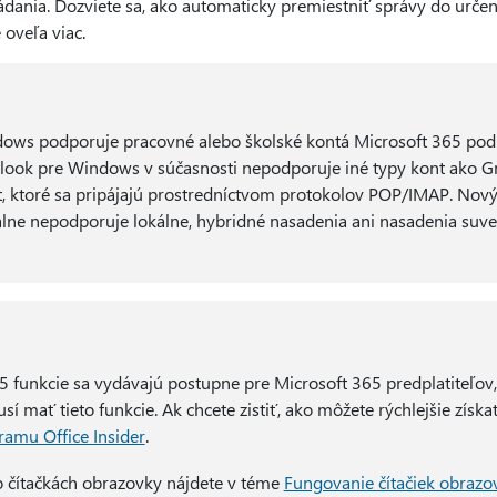
dania. Dozviete sa, ako automaticky premiestniť správy do určenýc
 oveľa viac.
ows podporuje pracovné alebo školské kontá Microsoft 365 po
ook pre Windows v súčasnosti nepodporuje iné typy kont ako Gm
nt, ktoré sa pripájajú prostredníctvom protokolov POP/IMAP. Nov
ne nepodporuje lokálne, hybridné nasadenia ani nasadenia suve
 funkcie sa vydávajú postupne pre Microsoft 365 predplatiteľov,
sí mať tieto funkcie. Ak chcete zistiť, ako môžete rýchlejšie získa
ramu Office Insider
.
o čítačkách obrazovky nájdete v téme
Fungovanie čítačiek obrazo