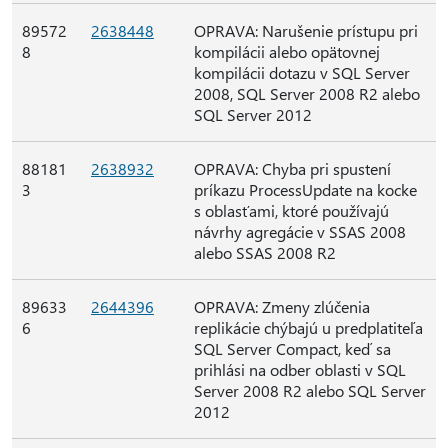
89572
2638448
OPRAVA: Narušenie prístupu pri
8
kompilácii alebo opätovnej
kompilácii dotazu v SQL Server
2008, SQL Server 2008 R2 alebo
SQL Server 2012
88181
2638932
OPRAVA: Chyba pri spustení
3
príkazu ProcessUpdate na kocke
s oblasťami, ktoré používajú
návrhy agregácie v SSAS 2008
alebo SSAS 2008 R2
89633
2644396
OPRAVA: Zmeny zlúčenia
6
replikácie chýbajú u predplatiteľa
SQL Server Compact, keď sa
prihlási na odber oblasti v SQL
Server 2008 R2 alebo SQL Server
2012