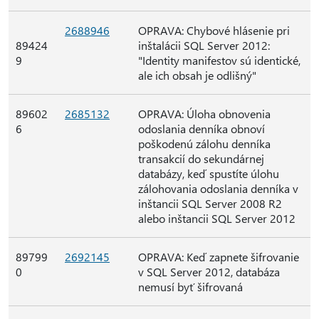
2688946
OPRAVA: Chybové hlásenie pri
89424
inštalácii SQL Server 2012:
9
"Identity manifestov sú identické,
ale ich obsah je odlišný"
89602
2685132
OPRAVA: Úloha obnovenia
6
odoslania denníka obnoví
poškodenú zálohu denníka
transakcií do sekundárnej
databázy, keď spustíte úlohu
zálohovania odoslania denníka v
inštancii SQL Server 2008 R2
alebo inštancii SQL Server 2012
89799
2692145
OPRAVA: Keď zapnete šifrovanie
0
v SQL Server 2012, databáza
nemusí byť šifrovaná