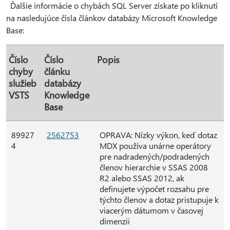
Ďalšie informácie o chybách SQL Server získate po kliknutí
na nasledujúce čísla článkov databázy Microsoft Knowledge
Base:
Číslo
Číslo
Popis
chyby
článku
služieb
databázy
VSTS
Knowledge
Base
89927
2562753
OPRAVA: Nízky výkon, keď dotaz
4
MDX používa unárne operátory
pre nadradených/podradených
členov hierarchie v SSAS 2008
R2 alebo SSAS 2012, ak
definujete výpočet rozsahu pre
týchto členov a dotaz pristupuje k
viacerým dátumom v časovej
dimenzii