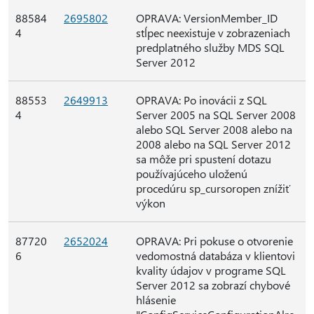
88584
2695802
OPRAVA: VersionMember_ID
4
stĺpec neexistuje v zobrazeniach
predplatného služby MDS SQL
Server 2012
88553
2649913
OPRAVA: Po inovácii z SQL
4
Server 2005 na SQL Server 2008
alebo SQL Server 2008 alebo na
2008 alebo na SQL Server 2012
sa môže pri spustení dotazu
používajúceho uloženú
procedúru sp_cursoropen znížiť
výkon
87720
2652024
OPRAVA: Pri pokuse o otvorenie
6
vedomostná databáza v klientovi
kvality údajov v programe SQL
Server 2012 sa zobrazí chybové
hlásenie