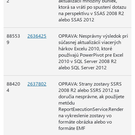
2
aktualizácii množiny buniek,
ktorá sa vráti po spustení dotazu
na perspektívu v SSAS 2008 R2
alebo SSAS 2012
88553
2636425
OPRAVA: Nesprávny výsledok pri
9
súčasnej aktualizácii viacerých
hárkov Excelu 2010, ktoré
používajú PowerPivot pre Excel
2010 v SQL Server 2008 R2
alebo SQL Server 2012
88420
2637802
OPRAVA: Strany zostavy SSRS
4
2008 R2 alebo SSRS 2012 sa
doručia nesprávne, ak použijete
metódu
ReportExecutionService.Render
na vykreslenie zostavy vo
formáte obrázka alebo vo
formáte EMF