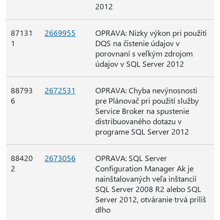
2012
87131
2669955
OPRAVA: Nízky výkon pri použití
1
DQS na čistenie údajov v
porovnaní s veľkým zdrojom
údajov v SQL Server 2012
88793
2672531
OPRAVA: Chyba nevýnosnosti
6
pre Plánovač pri použití služby
Service Broker na spustenie
distribuovaného dotazu v
programe SQL Server 2012
88420
2673056
OPRAVA: SQL Server
2
Configuration Manager Ak je
nainštalovaných veľa inštancií
SQL Server 2008 R2 alebo SQL
Server 2012, otváranie trvá príliš
dlho