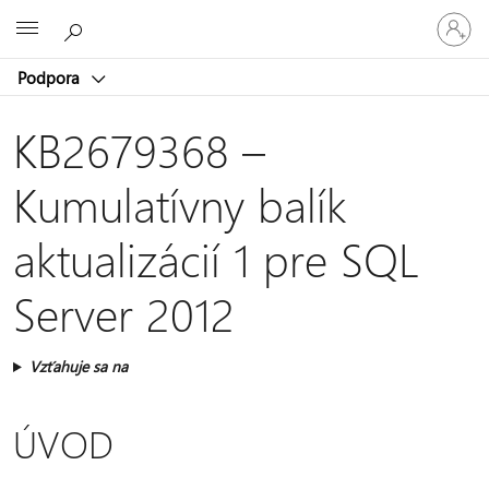
Prihláste
Microsoft
sa
k
Podpora
svojmu
kontu
KB2679368 –
Kumulatívny balík
aktualizácií 1 pre SQL
Server 2012
Vzťahuje sa na
ÚVOD