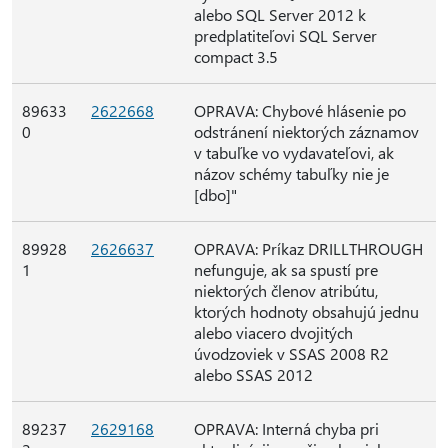
alebo SQL Server 2012 k
predplatiteľovi SQL Server
compact 3.5
89633
2622668
OPRAVA: Chybové hlásenie po
0
odstránení niektorých záznamov
v tabuľke vo vydavateľovi, ak
názov schémy tabuľky nie je
[dbo]"
89928
2626637
OPRAVA: Príkaz DRILLTHROUGH
1
nefunguje, ak sa spustí pre
niektorých členov atribútu,
ktorých hodnoty obsahujú jednu
alebo viacero dvojitých
úvodzoviek v SSAS 2008 R2
alebo SSAS 2012
89237
2629168
OPRAVA: Interná chyba pri