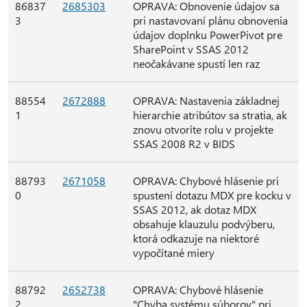
86837
2685303
OPRAVA: Obnovenie údajov sa
3
pri nastavovaní plánu obnovenia
údajov doplnku PowerPivot pre
SharePoint v SSAS 2012
neočakávane spustí len raz
88554
2672888
OPRAVA: Nastavenia základnej
1
hierarchie atribútov sa stratia, ak
znovu otvoríte rolu v projekte
SSAS 2008 R2 v BIDS
88793
2671058
OPRAVA: Chybové hlásenie pri
0
spustení dotazu MDX pre kocku v
SSAS 2012, ak dotaz MDX
obsahuje klauzulu podvýberu,
ktorá odkazuje na niektoré
vypočítané miery
88792
2652738
OPRAVA: Chybové hlásenie
2
"Chyba systému súborov" pri