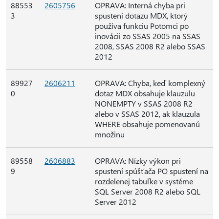
88553
2605756
OPRAVA: Interná chyba pri
3
spustení dotazu MDX, ktorý
používa funkciu Potomci po
inovácii zo SSAS 2005 na SSAS
2008, SSAS 2008 R2 alebo SSAS
2012
89927
2606211
OPRAVA: Chyba, keď komplexný
0
dotaz MDX obsahuje klauzulu
NONEMPTY v SSAS 2008 R2
alebo v SSAS 2012, ak klauzula
WHERE obsahuje pomenovanú
množinu
89558
2606883
OPRAVA: Nízky výkon pri
9
spustení spúšťača PO spustení na
rozdelenej tabuľke v systéme
SQL Server 2008 R2 alebo SQL
Server 2012