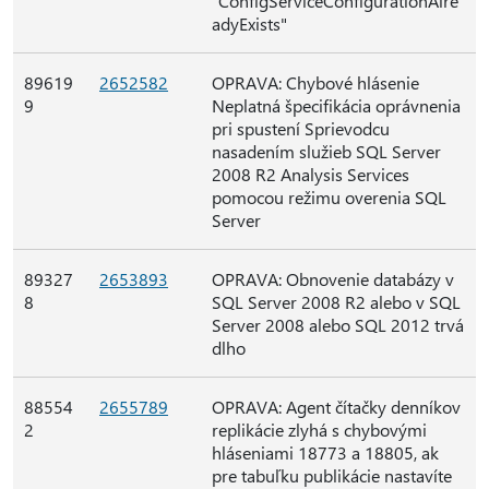
"ConfigServiceConfigurationAlre
adyExists"
89619
2652582
OPRAVA: Chybové hlásenie
9
Neplatná špecifikácia oprávnenia
pri spustení Sprievodcu
nasadením služieb SQL Server
2008 R2 Analysis Services
pomocou režimu overenia SQL
Server
89327
2653893
OPRAVA: Obnovenie databázy v
8
SQL Server 2008 R2 alebo v SQL
Server 2008 alebo SQL 2012 trvá
dlho
88554
2655789
OPRAVA: Agent čítačky denníkov
2
replikácie zlyhá s chybovými
hláseniami 18773 a 18805, ak
pre tabuľku publikácie nastavíte