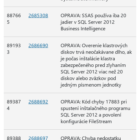
88766
2685308
OPRAVA: SSAS používa iba 20
5
jadier v SQL Server 2012
Business Intelligence
89193
2686690
OPRAVA: Overenie klastrových
3
diskov trvá neočakávane dlho, ak
je počas inštalácie klastra
zabezpečeného pred zlyhaním
SQL Server 2012 viac než 20
diskov alebo zväzkov pod
jedným písmenom jednotky
89387
2688692
OPRAVA: Kód chyby 17883 pri
4
spustení inštalačného programu
SQL Server 2012 a povolení
konfigurácie FileStream
89388
2688697
OPRAVA: Chyba nedostatku