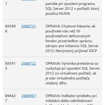
1
pamäte pri spustení programu
SQL Server 2012 v počítači, ktorý
používa NUMA
89390
2688721
OPRAVA: Chybové hlásenie, ak
8
používate viac než 30
používateľom definovaných
fondov prostriedkov správcu
zdrojov pre inštanciu SQL Server
2012: Nevýnosný prijímač IOCP
89391
2688722
OPRAVA: Výnimka pretečenia sa
3
vyskytuje pri spustení SQL Server
2012 vo virtuálnom počítači, ak
je stav virtuálneho počítača
uložený dlho
89442
2688967
OPRAVA: Indikátor priebehu pri
7
inštalácii alebo odinštalovaní