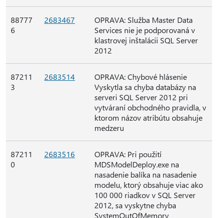
88777
2683467
OPRAVA: Služba Master Data
6
Services nie je podporovaná v
klastrovej inštalácii SQL Server
2012
87211
2683514
OPRAVA: Chybové hlásenie
3
Vyskytla sa chyba databázy na
serveri SQL Server 2012 pri
vytváraní obchodného pravidla, v
ktorom názov atribútu obsahuje
medzeru
87211
2683516
OPRAVA: Pri použití
0
MDSModelDeploy.exe na
nasadenie balíka na nasadenie
modelu, ktorý obsahuje viac ako
100 000 riadkov v SQL Server
2012, sa vyskytne chyba
SystemOutOfMemory