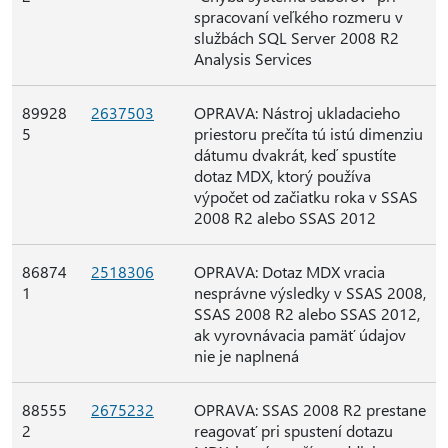
spracovaní veľkého rozmeru v
službách SQL Server 2008 R2
Analysis Services
89928
2637503
OPRAVA: Nástroj ukladacieho
5
priestoru prečíta tú istú dimenziu
dátumu dvakrát, keď spustíte
dotaz MDX, ktorý používa
výpočet od začiatku roka v SSAS
2008 R2 alebo SSAS 2012
86874
2518306
OPRAVA: Dotaz MDX vracia
1
nesprávne výsledky v SSAS 2008,
SSAS 2008 R2 alebo SSAS 2012,
ak vyrovnávacia pamäť údajov
nie je naplnená
88555
2675232
OPRAVA: SSAS 2008 R2 prestane
2
reagovať pri spustení dotazu