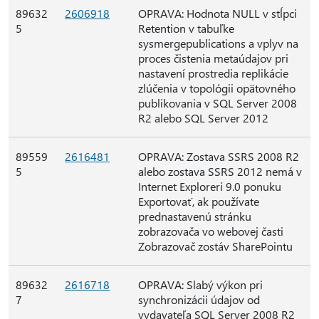
89632
2606918
OPRAVA: Hodnota NULL v stĺpci
5
Retention v tabuľke
sysmergepublications a vplyv na
proces čistenia metaúdajov pri
nastavení prostredia replikácie
zlúčenia v topológii opätovného
publikovania v SQL Server 2008
R2 alebo SQL Server 2012
89559
2616481
OPRAVA: Zostava SSRS 2008 R2
5
alebo zostava SSRS 2012 nemá v
Internet Exploreri 9.0 ponuku
Exportovať, ak používate
prednastavenú stránku
zobrazovača vo webovej časti
Zobrazovač zostáv SharePointu
89632
2616718
OPRAVA: Slabý výkon pri
7
synchronizácii údajov od
vydavateľa SQL Server 2008 R2