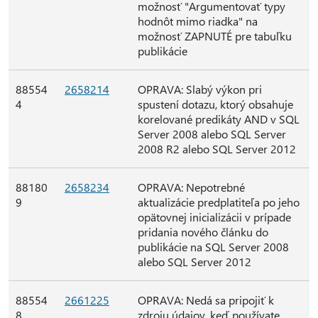
možnosť "Argumentovať typy
hodnôt mimo riadka" na
možnosť ZAPNUTÉ pre tabuľku
publikácie
88554
2658214
OPRAVA: Slabý výkon pri
4
spustení dotazu, ktorý obsahuje
korelované predikáty AND v SQL
Server 2008 alebo SQL Server
2008 R2 alebo SQL Server 2012
88180
2658234
OPRAVA: Nepotrebné
9
aktualizácie predplatiteľa po jeho
opätovnej inicializácii v prípade
pridania nového článku do
publikácie na SQL Server 2008
alebo SQL Server 2012
88554
2661225
OPRAVA: Nedá sa pripojiť k
8
zdroju údajov, keď používate