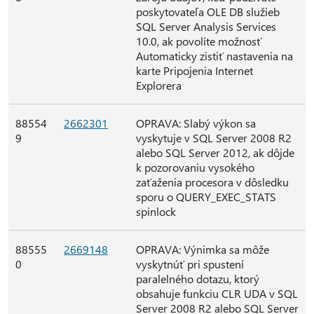
poskytovateľa OLE DB služieb
SQL Server Analysis Services
10.0, ak povolíte možnosť
Automaticky zistiť nastavenia na
karte Pripojenia Internet
Explorera
88554
2662301
OPRAVA: Slabý výkon sa
9
vyskytuje v SQL Server 2008 R2
alebo SQL Server 2012, ak dôjde
k pozorovaniu vysokého
zaťaženia procesora v dôsledku
sporu o QUERY_EXEC_STATS
spinlock
88555
2669148
OPRAVA: Výnimka sa môže
0
vyskytnúť pri spustení
paralelného dotazu, ktorý
obsahuje funkciu CLR UDA v SQL
Server 2008 R2 alebo SQL Server