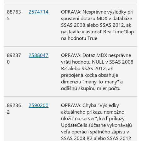
88763
2574714
OPRAVA: Nesprávne výsledky pri
5
spustení dotazu MDX v databáze
SSAS 2008 alebo SSAS 2012, ak
nastavíte vlastnosť RealTimeOlap
na hodnotu True
89237
2588047
OPRAVA: Dotaz MDX nesprávne
0
vráti hodnotu NULL v SSAS 2008
R2 alebo SSAS 2012, ak
prepojená kocka obsahuje
dimenziu "many-to-many" a
odlišnú skupinu mier počtu
89236
2590200
OPRAVA: Chyba "Výsledky
2
aktuálneho príkazu nemožno
uložiť na server", keď príkazy
UpdateCells súčasne vykonávajú
veľa operácií spätného zápisu v
SSAS 2008 R2 alebo SSAS 2012