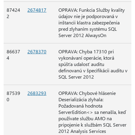
87424
2674817
OPRAVA: Funkcia Služby kvality
2
údajov nie je podporovaná v
inštancii klastra zabezpečenia
pred zlyhaním systému SQL
Server 2012 AlwaysOn
86637
2678370
OPRAVA: Chyba 17310 pri
4
vykonávaní operácie, ktorá
spúšťa udalosť auditu
definovanú v špecifikácii auditu v
SQL Server 2012
87539
2683293
OPRAVA: Chybové hlásenie
0
Deserializácia zlyhala:
Požadovaná hodnota
ServerEdition<> sa nenašla, keď
používate službu AMO na
pripojenie k službám SQL Server
2012 Analysis Services