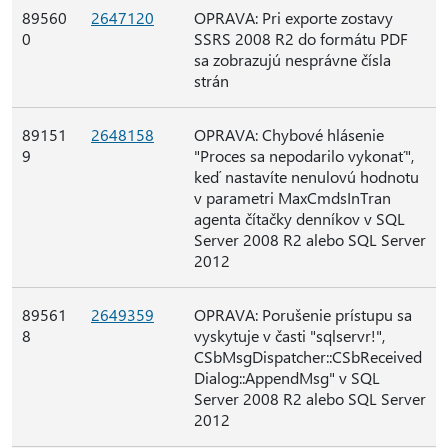
89560
2647120
OPRAVA: Pri exporte zostavy
0
SSRS 2008 R2 do formátu PDF
sa zobrazujú nesprávne čísla
strán
89151
2648158
OPRAVA: Chybové hlásenie
9
"Proces sa nepodarilo vykonať",
keď nastavíte nenulovú hodnotu
v parametri MaxCmdsInTran
agenta čítačky denníkov v SQL
Server 2008 R2 alebo SQL Server
2012
89561
2649359
OPRAVA: Porušenie prístupu sa
8
vyskytuje v časti "sqlservr!",
CSbMsgDispatcher::CSbReceived
Dialog::AppendMsg" v SQL
Server 2008 R2 alebo SQL Server
2012