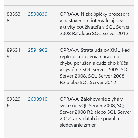
88553
2590839
OPRAVA: Nízke špičky procesora
8
v nastavenom intervale aj bez
aktivity používateľa v SQL Server
2008 R2 alebo SQL Server 2012
89631
2591902
OPRAVA: Strata údajov XML, keď
9
replikácia zlúčenia narazí na
chybu porušenia cudzieho kľúča
v systéme SQL Server 2005, SQL
Server 2008, SQL Server 2008
R2 alebo SQL Server 2012
89329
2603910
OPRAVA: Zálohovanie zlyhá v
6
systéme SQL Server 2008, SQL
Server 2008 R2 alebo SQL Server
2012, ak v databáze povolíte
sledovanie zmien