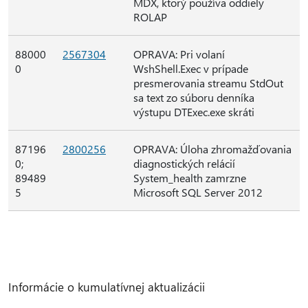
MDX, ktorý používa oddiely
ROLAP
88000
2567304
OPRAVA: Pri volaní
0
WshShell.Exec v prípade
presmerovania streamu StdOut
sa text zo súboru denníka
výstupu DTExec.exe skráti
87196
2800256
OPRAVA: Úloha zhromažďovania
0;
diagnostických relácií
89489
System_health zamrzne
5
Microsoft SQL Server 2012
Informácie o kumulatívnej aktualizácii