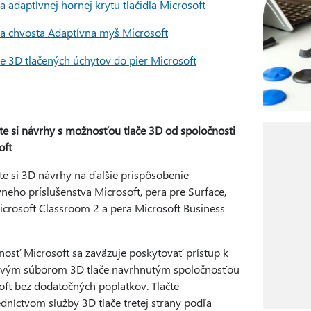
 adaptívnej hornej krytu tlačidla Microsoft
 chvosta Adaptívna myš Microsoft
ie 3D tlačených úchytov do pier Microsoft
ite si návrhy s možnosťou tlače 3D od spoločnosti
oft
te si 3D návrhy na ďalšie prispôsobenie
neho príslušenstva Microsoft, pera pre Surface,
icrosoft Classroom 2 a pera Microsoft Business
nosť Microsoft sa zaväzuje poskytovať prístup k
vým súborom 3D tlače navrhnutým spoločnosťou
oft bez dodatočných poplatkov. Tlačte
dníctvom služby 3D tlače tretej strany podľa