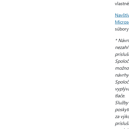
vlastn
Navštív
Microso
súbory
* Návr
nezahŕ
prísluš
Spoločn
možnos
návrhy
Spoloč
vyplýv
tlače.
Služby
poskyt
za výko
príslu