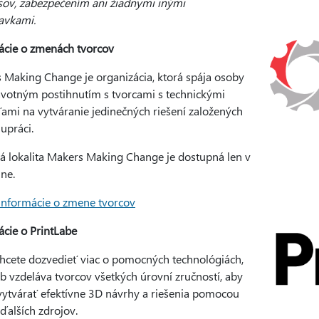
sov, zabezpečením ani žiadnymi inými
avkami.
ácie o zmenách tvorcov
 Making Change je organizácia, ktorá spája osoby
avotným postihnutím s tvorcami s technickými
ťami na vytváranie jedinečných riešení založených
upráci.
 lokalita Makers Making Change je dostupná len v
tine.
 informácie o zmene tvorcov
ácie o PrintLabe
chcete dozvedieť viac o pomocných technológiách,
b vzdeláva tvorcov všetkých úrovní zručností, aby
vytvárať efektívne 3D návrhy a riešenia pomocou
 ďalších zdrojov.