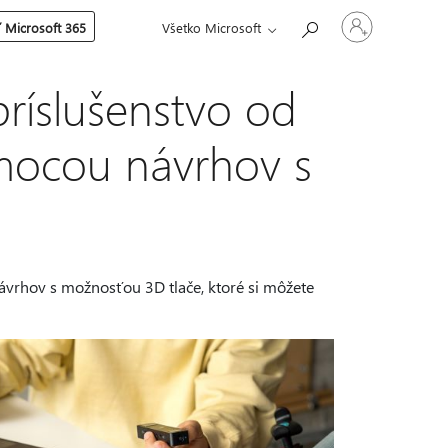
Prihláste
 Microsoft 365
Všetko Microsoft
sa
k
svojmu
kontu
príslušenstvo od
omocou návrhov s
 návrhov s možnosťou 3D tlače, ktoré si môžete