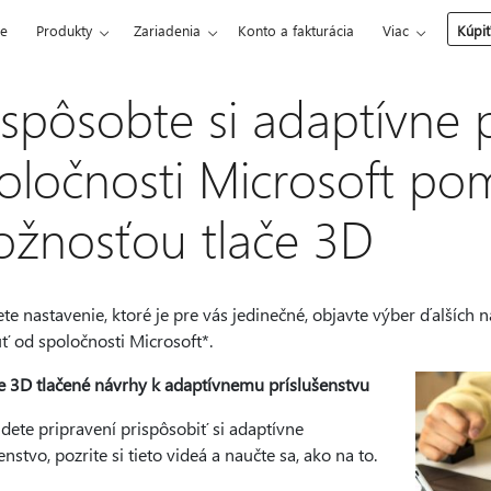
ce
Produkty
Zariadenia
Konto a fakturácia
Viac
Kúpiť
ispôsobte si adaptívne 
oločnosti Microsoft p
žnosťou tlače 3D
te nastavenie, ktoré je pre vás jedinečné, objavte výber ďalších
ť od spoločnosti Microsoft*.
te 3D tlačené návrhy k adaptívnemu príslušenstvu
dete pripravení prispôsobiť si adaptívne
enstvo, pozrite si tieto videá a naučte sa, ako na to.