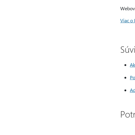
Webová
Viac o 
Súv
Ak
Po
Ad
Pot