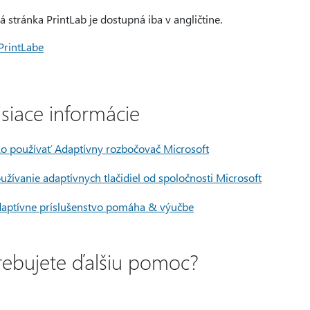
 stránka PrintLab je dostupná iba v angličtine.
PrintLabe
isiace informácie
o používať Adaptívny rozbočovač Microsoft
užívanie adaptívnych tlačidiel od spoločnosti Microsoft
aptívne príslušenstvo pomáha & výučbe
rebujete ďalšiu pomoc?