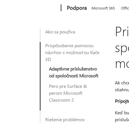
Microsoft
Podpora
Microsoft 365
Offi
Pr
Ako sa používa
sp
Prispôsobenie pomocou
návrhov s možnosťou tlače
mo
3D
Adaptívne príslušenstvo
od spoločnosti Microsoft
Ak chce
Pero pre Surface &
stiahnu
perom Microsoft
Classroom 2
Pripoj
Keď bu
Riešenie problémov
prísluš