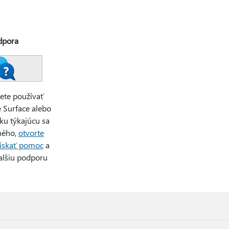
dpora
ete používať
e Surface alebo
ku týkajúcu sa
ného,
otvorte
ískať pomoc
a
ďalšiu podporu