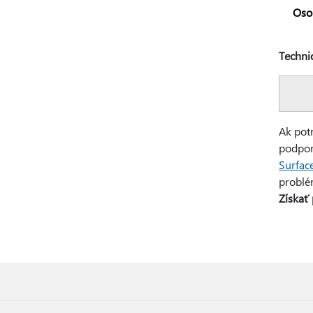
Oso
Techni
Ak pot
podpo
Surfac
problé
Získať