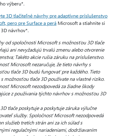
ého výberu*.
te 3D tlačiteľné návrhy pre adaptívne príslušenstvo
ft, pero pre Surface a perá
Microsoft a stiahnite si
 3D návrhov*.
hy od spoločnosti Microsoft s možnosťou 3D tlače
ňajú ani nevyžadujú trvalú zmenu alebo otvorenie
enstva; Takéto akcie rušia záruku na príslušenstvo.
osť Microsoft nezaručuje, že tieto návrhy s
ťou tlače 3D budú fungovať pre každého. Tieto
 s možnosťou tlače 3D používate na vlastné riziko.
nosť Microsoft nezodpovedá za žiadne škody
ajúce z používania týchto návrhov s možnosťou 3D
 3D tlače poskytuje a poskytuje záruka výlučne
ovateľ služby. Spoločnosť Microsoft nezodpovedá
n služieb tretích strán ani za ich súlad s
šnými regulačnými nariadeniami, dodržiavaním