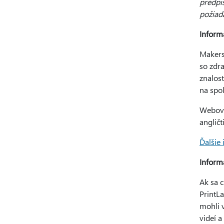
predpi
požiad
Inform
Makers
so zdr
znalos
na spol
Webová
anglič
Ďalšie
Inform
Ak sa 
PrintLa
mohli 
videí a