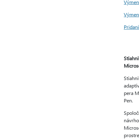
Výmena
Výmena
Pridan
Stiahn
Micros
Stiahni
adaptív
pera M
Pen.
Spoloč
návrho
Micros
prostre