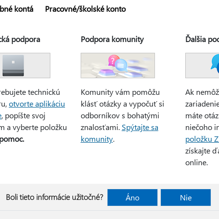
bné kontá
Pracovné/školské konto
cká podpora
Podpora komunity
Ďalšia po
rebujete technickú
Komunity vám pomôžu
Ak nemôž
ru,
otvorte aplikáciu
klásť otázky a vypočuť si
zariadeni
e
, popíšte svoj
odborníkov s bohatými
máte otáz
m a vyberte položku
znalosťami.
Spýtajte sa
niečoho i
 pomoc.
komunity
.
položku Z
získajte 
online.
Boli tieto informácie užitočné?
Áno
Nie