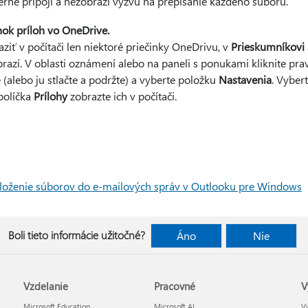
erne pripojí a nezobrazí výzvu na prepísanie každého súboru.
ok príloh vo OneDrive.
aziť v počítači len niektoré priečinky OneDrivu, v
Prieskumníkovi
razí. V oblasti oznámení alebo na paneli s ponukami kliknite pr
(alebo ju stlačte a podržte) a vyberte položku
Nastavenia
. Vyber
políčka
Prílohy
zobrazte ich v počítači.
iloženie súborov do e-mailových správ v Outlooku pre Windows
Boli tieto informácie užitočné?
Áno
Nie
Vzdelanie
Pracovné
V
Microsoft Education
Microsoft AI
Vý