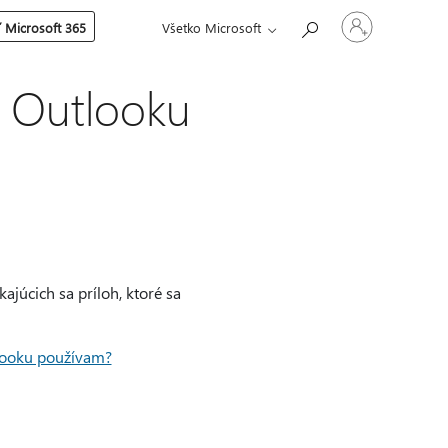
Prihláste
 Microsoft 365
Všetko Microsoft
sa
k
svojmu
kontu
v Outlooku
ajúcich sa príloh, ktoré sa
looku používam?