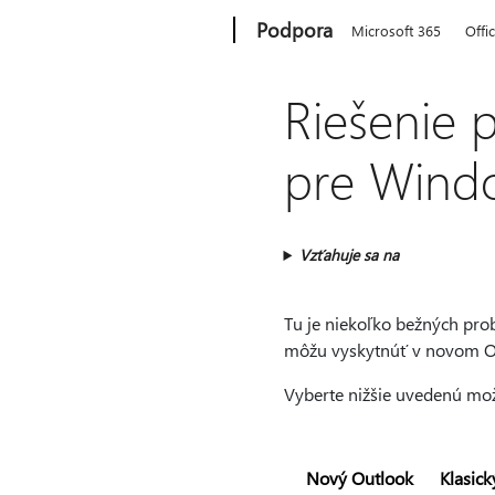
Microsoft
Podpora
Microsoft 365
Offi
Riešenie 
pre Wind
Vzťahuje sa na
Tu je niekoľko bežných prob
môžu vyskytnúť v novom O
Vyberte nižšie uvedenú mož
Nový Outlook
Klasick