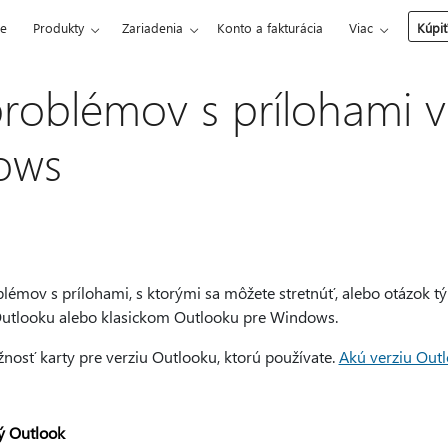
ce
Produkty
Zariadenia
Konto a fakturácia
Viac
Kúpiť
problémov s prílohami 
ows
lémov s prílohami, s ktorými sa môžete stretnúť, alebo otázok týk
utlooku alebo klasickom Outlooku pre Windows.
nosť karty pre verziu Outlooku, ktorú používate.
Akú verziu Out
ý Outlook