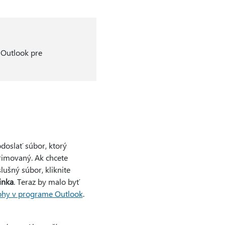
 Outlook pre
odoslať súbor, ktorý
rimovaný. Ak chcete
lušný súbor, kliknite
inka
. Teraz by malo byť
ohy v programe Outlook
.