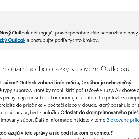
Nový Outlook
nefungujú, pravdepodobne ešte nepoužívate nový
ický Outlook
a postupujte podľa týchto krokov.
prílohami alebo otázky v novom Outlooku
 súbor? Outlook zobrazil informáciu, že súbor je nebezpečný.
 typy súborov, ktoré by mohli šíriť počítačové vírusy. Ak chcete 
ezpečný, najskôr súbor skomprimujte a potom ho priložte skomp
jdite do priečinka v počítači alebo v cloude, ktorý obsahuje prís
 na súbor a vyberte položku
Odoslať do skomprimovaného prieč
movaný súbor. Ďalšie informácie nájdete v téme
Blokované príl
zobrazujú v tele správy a nie pod riadkom predmetu?