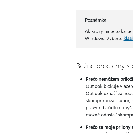
Poznámka
Ak kroky na tejto karte
Windows. Vyberte
klas
Bežné problémy s 
Prečo nemôžem priložiť
Outlook blokuje viaceré
Outlook označí za neb
skomprimovať súbor, pre
pravým tlačidlom myši
možné odoslať skompri
Prečo sa moje prílohy 