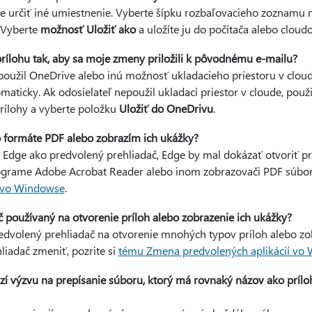
e určiť iné umiestnenie. Vyberte šípku rozbaľovacieho zoznamu 
 Vyberte
možnosť Uložiť ako
a uložíte ju do počítača alebo cloud
ílohu tak, aby sa moje zmeny priložili k pôvodnému e-mailu?
 použil OneDrive alebo inú možnosť ukladacieho priestoru v clo
omaticky. Ak odosielateľ nepoužil ukladací priestor v cloude, pou
ílohy a vyberte položku
Uložiť do OneDrivu
.
o formáte PDF alebo zobrazím ich ukážky?
 Edge ako predvolený prehliadač, Edge by mal dokázať otvoriť pr
rograme Adobe Acrobat Reader alebo inom zobrazovači PDF súboro
í vo Windowse
.
používaný na otvorenie príloh alebo zobrazenie ich ukážky?
edvolený prehliadač na otvorenie mnohých typov príloh alebo zo
liadač zmeniť, pozrite si
tému Zmena predvolených aplikácií vo
zí výzvu na prepísanie súboru, ktorý má rovnaký názov ako príl