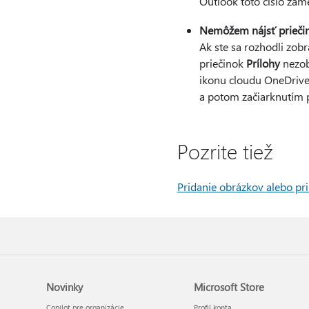
Outlook toto číslo zám
Nemôžem nájsť priečin
Ak ste sa rozhodli zobr
priečinok
Prílohy
nezob
ikonu cloudu OneDrive 
a potom začiarknutím 
Pozrite tiež
Pridanie obrázkov alebo pr
Novinky
Microsoft Store
Copilot pre organizácie
Profil konta