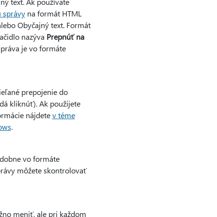
ý text. Ak používate
 správy
na formát HTML
lebo Obyčajný text. Formát
tlačidlo nazýva
Prepnúť na
práva je vo formáte
ieľané prepojenie do
dá kliknúť). Ak použijete
ormácie nájdete
v téme
dows
.
odobne vo formáte
právy môžete skontrolovať
žno meniť, ale pri každom