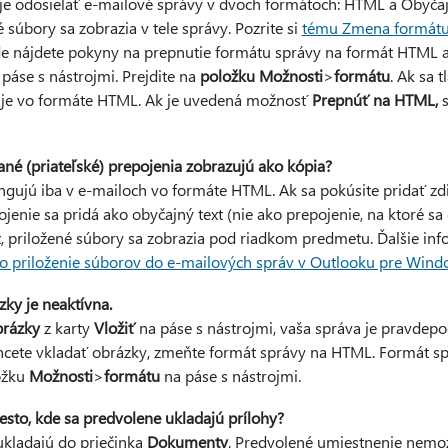
 odosielať e-mailové správy v dvoch formátoch: HTML a Obyčajn
súbory sa zobrazia v tele správy. Pozrite si
tému Zmena formátu
de nájdete pokyny na prepnutie formátu správy na formát HTML a
páse s nástrojmi. Prejdite na
položku Možnosti
>
formátu
. Ak sa 
a je vo formáte HTML. Ak je uvedená možnosť
Prepnúť na HTML,
s
ané (priateľské) prepojenia zobrazujú ako kópia?
ngujú iba v e-mailoch vo formáte HTML. Ak sa pokúsite pridať zd
jenie sa pridá ako obyčajný text (nie ako prepojenie, na ktoré sa 
 priložené súbory sa zobrazia pod riadkom predmetu. Ďalšie inf
bo priloženie súborov do e-mailových správ v Outlooku pre Win
ky je neaktívna.
brázky
z karty
Vložiť
na páse s nástrojmi, vaša správa je pravdep
chcete vkladať obrázky, zmeňte formát správy na HTML. Formát s
ložku
Možnosti
>
formátu
na páse s nástrojmi.
to, kde sa predvolene ukladajú prílohy?
ukladajú do priečinka
Dokumenty
. Predvolené umiestnenie nemo