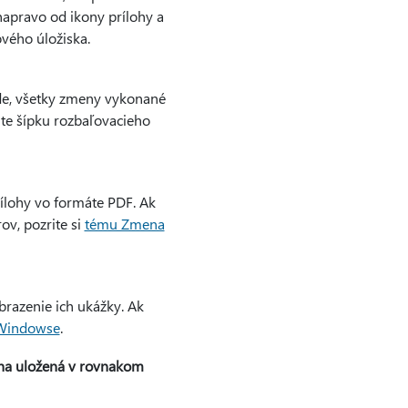
napravo od ikony prílohy a
ového úložiska.
ude, všetky zmeny vykonané
žite šípku rozbaľovacieho
ílohy vo formáte PDF. Ak
v, pozrite si
tému Zmena
brazenie ich ukážky. Ak
 Windowse
.
oha uložená v rovnakom