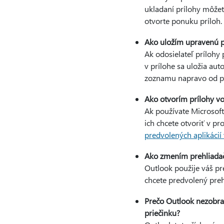
ukladaní prílohy môžet
otvorte ponuku príloh.
Ako uložím upravenú pr
Ak odosielateľ prílohy
v prílohe sa uložia aut
zoznamu napravo od pr
Ako otvorím prílohy v
Ak používate Microsoft
ich chcete otvoriť v p
predvolených aplikáci
Ako zmením prehliadač 
Outlook použije váš pr
chcete predvolený preh
Prečo Outlook nezobra
priečinku?