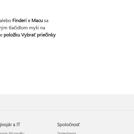
alebo
Finderi v Macu
sa
avým tlačidlom myši na
te
položku Vybrať priečinky
ývojár a IT
Spoločnosť
vojár Microsoftu
Zamestnanie