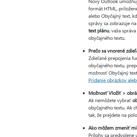
Nový Outlook umožňuje
formát HTML, priložené 
alebo Obyčajný text, k
správy sa zobrazuje na 
text plánu
, vaša správ
obyčajného textu.
Prečo sa vnorené zdieľ
Zdieľané prepojenia fu
obyčajného textu, prepo
možnosť Obyčajný text,
Pridanie obrázkov ale
Možnosť Vložiť > obráz
Ak nemôžete vybrať
o
obyčajného textu. Ak 
tak, že prejdete na po
Ako môžem zmeniť mies
Prílohy sa predvolene 