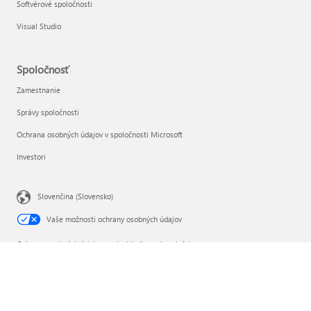
Softvérové spoločnosti
Visual Studio
Spoločnosť
Zamestnanie
Správy spoločnosti
Ochrana osobných údajov v spoločnosti Microsoft
Investori
Slovenčina (Slovensko)
Vaše možnosti ochrany osobných údajov
Ochrana osobných údajov spotrebiteľa v zdravotníctve
Kontaktovať Microsoft
Ochrana osobných údajov
Podmienky používania
Ochranné známky
Informácie o reklamách
EU Compliance DoCs