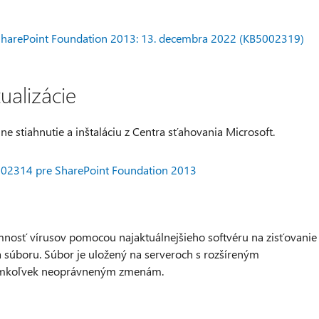
e SharePoint Foundation 2013: 13. decembra 2022 (KB5002319)
tualizácie
lne stiahnutie a inštaláciu z Centra sťahovania Microsoft.
5002314 pre SharePoint Foundation 2013
mnosť vírusov pomocou najaktuálnejšieho softvéru na zisťovanie
ia súboru. Súbor je uložený na serveroch s rozšíreným
kýmkoľvek neoprávneným zmenám.