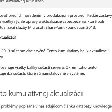
íka kumulatívnej aktualizácie.
tovať pred ich nasadením v produkčnom prostredí. Keďže zostavy
všetky rýchle opravy a aktualizácie zabezpečenia, ktoré boli
tualizácií služby Microsoft SharePoint Foundation 2013.
ualizácií
 2013 sú teraz viacjazyčné. Tento kumulatívny balík aktualizácií
ky.
obsahuje všetky balíky súčastí servera. Okrem toho tento
zuje iba súčasti, ktoré sú nainštalované v systéme.
to kumulatívnej aktualizácii
uje problémy popísané v nasledujúcom článku databázy Knowledge