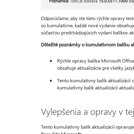
Poznámka:
Toto je zostava
15.0.5511.1000
bal
Odporúčame, aby ste tieto rýchle opravy tes
sú kumulatívne, každé nové vydanie obsahuje 
súčasťou predchádzajúcich vydaní balíkov ak
Dôležité poznámky o kumulatívnom balíku akt
Rýchle opravy balíka Microsoft Office
obsahuje aktualizácie pre všetky jazy
Tento kumulatívny balík aktualizácií 
kumulatívny balík aktualizácií aktuali
Vylepšenia a opravy v tej
Tento kumulatívny balík aktualizácií oprav
Base (kb) Microsoft: