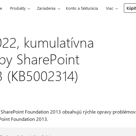
ce
Produkty
Zariadenia
Konto a fakturácia
Viac
Kúpiť
22, kumulatívna
žby SharePoint
3 (KB5002314)
ft SharePoint Foundation 2013 obsahujú rýchle opravy problémov
Point Foundation 2013.