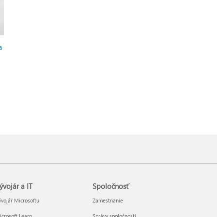
a
ývojár a IT
Spoločnosť
vojár Microsoftu
Zamestnanie
crosoft Learn
Správy spoločnosti