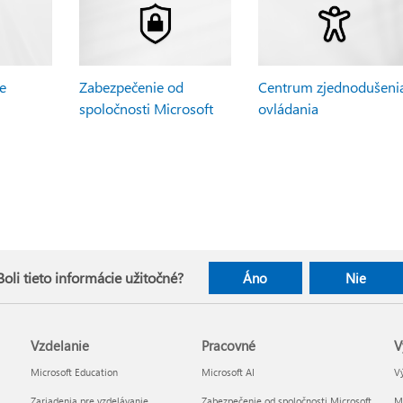
be
Zabezpečenie od
Centrum zjednodušeni
spoločnosti Microsoft
ovládania
Boli tieto informácie užitočné?
Áno
Nie
Vzdelanie
Pracovné
V
Microsoft Education
Microsoft AI
Vý
Zariadenia pre vzdelávanie
Zabezpečenie od spoločnosti Microsoft
Mi