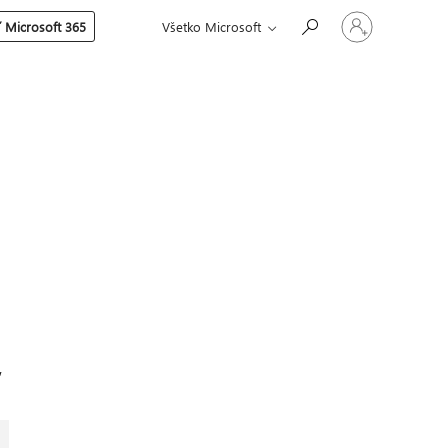
Prihláste
 Microsoft 365
Všetko Microsoft
sa
k
svojmu
kontu
,