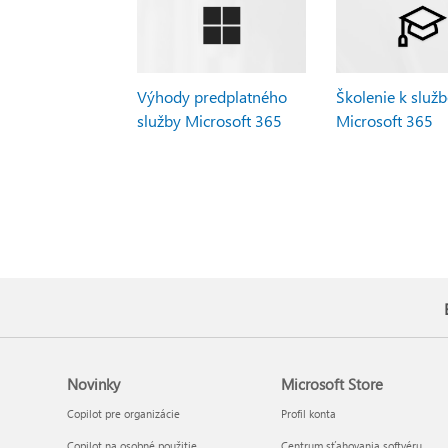
Výhody predplatného
Školenie k služ
služby Microsoft 365
Microsoft 365
Novinky
Microsoft Store
Copilot pre organizácie
Profil konta
Copilot na osobné použitie
Centrum sťahovania softvéru