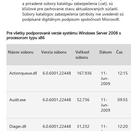
a priradené súbory katalógu zabezpečenia (.cat), sú
kľúčové pre zachovanie stavu aktualizovaných súčastí.
Súbory katalógov zabezpečenia (atribúty nie uvedené) sú
podpísané digitálnym podpisom spoločnosti Microsoft.
Pre všetky podporované verzie systému Windows Server 2008 s
procesorom typu x86
Názov súboru
Verzia súboru
Veľkosť
Dátum
Čas
súboru
Actionqueue.dll
6.0.6001.22448
167,936
11-
12:15
Jun-
2009
Audit.exe
6.0.6001.22448
52,736
11-
09:55
Jun-
2009
Diager.dll
6.0.6001.22448
31,232
11-
12:20