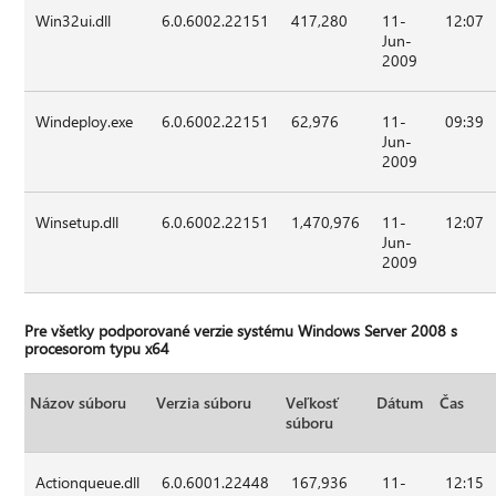
Win32ui.dll
6.0.6002.22151
417,280
11-
12:07
Jun-
2009
Windeploy.exe
6.0.6002.22151
62,976
11-
09:39
Jun-
2009
Winsetup.dll
6.0.6002.22151
1,470,976
11-
12:07
Jun-
2009
Pre všetky podporované verzie systému Windows Server 2008 s
procesorom typu x64
Názov súboru
Verzia súboru
Veľkosť
Dátum
Čas
súboru
Actionqueue.dll
6.0.6001.22448
167,936
11-
12:15