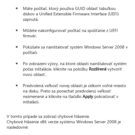
Máte počítač, ktorý používa GUID oblasť tabuľkou
diskov a Unified Extensible Firmware Interface (UEFI)
zapnutá.
Môžete nakonfigurovať počítač na spúšťanie z UEFI
firmvér.
Pokúšate sa nainštalovať systém Windows Server 2008 v
počítači.
Po zobrazení výzvy, na ktoré oblasti nainštalovať systém
počas inštalácie, kliknite na položku
Rozšírené
vytvoriť
novú oblasť.
Predvolená veľkosť novej oblasti je celkom voľné miesto
na disku. Preto sa ponechať predvolenú veľkosť
nezmenené a kliknite na tlačidlo
Apply
pokračovať v
inštalácii.
V tomto prípade sa zobrazí chybové hlásenie.
Chybové hlásenie x86 verzie systému Windows Server 2008 je
nasledovné: