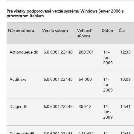
Pre všetky podporované verzie systému Windows Server 2008 s
procesorom Itanium
Názov súboru
Verzia súboru
Veľkosť
Dátum
Čas
súboru
Actionqueue.dll
6.0.6001.22448
200,704
11-
12:36
Jun-
2009
Audit.exe
6.0.6001.22448
64 000
11-
10:09
Jun-
2009
Diager.dll
6.0.6001.22448
38,912
11-
12:41
Jun-
2009
Diagnostic.dll
6.0.6001.22448
146,432
11-
12:41