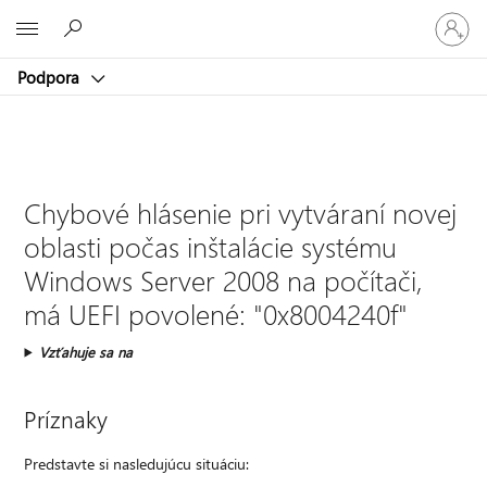
Prihláste
Microsoft
sa
k
Podpora
svojmu
kontu
Chybové hlásenie pri vytváraní novej
oblasti počas inštalácie systému
Windows Server 2008 na počítači,
má UEFI povolené: "0x8004240f"
Vzťahuje sa na
Príznaky
Predstavte si nasledujúcu situáciu: