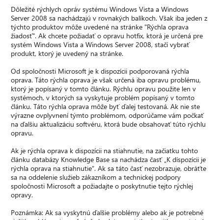
Dôležité rýchlych opráv systému Windows Vista a Windows
Server 2008 sa nachádzajú v rovnakých balíkoch. Však iba jeden z
týchto produktov môže uvedené na stránke "Rýchla oprava
žiadosť". Ak chcete požiadať o opravu hotfix, ktorá je určená pre
systém Windows Vista a Windows Server 2008, stačí vybrať
produkt, ktorý je uvedený na stránke.
Od spoločnosti Microsoft je k dispozícii podporovaná rýchla
oprava. Táto rýchla oprava je však určená iba opravu problému,
ktorý je popísaný v tomto článku. Rýchlu opravu použite len v
systémoch, v ktorých sa vyskytuje problém popísaný v tomto
článku. Táto rýchla oprava môže byť ďalej testovaná. Ak nie ste
výrazne ovplyvnení týmto problémom, odporúčame vám počkať
na ďalšiu aktualizáciu softvéru, ktorá bude obsahovať túto rýchlu
opravu.
Ak je rýchla oprava k dispozícii na stiahnutie, na začiatku tohto
článku databázy Knowledge Base sa nachádza časť „K díspozícii je
rýchla oprava na stiahnutie“. Ak sa táto časť nezobrazuje, obráťte
sa na oddelenie služieb zákazníkom a technickej podpory
spoločnosti Microsoft a požiadajte o poskytnutie tejto rýchlej
opravy.
Poznámka: Ak sa vyskytnú ďalšie problémy alebo ak je potrebné