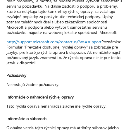
riešiť problémy, je možné, že budete musieť vytvoriť samostatnú
servisnú požiadavku. Na ďalšie žiadosti o podporu a problémy,
ktoré sa netýkajú tejto konkrétnej rýchlej opravy, sa vzťahujú
zvyčajné poplatky za poskytnutie technickej podpory. Úplný
zoznam telefónnych čísel služieb zákazníkom spoločnosti
Microsoft a podpora alebo vytvoriť samostatnú servisnú
požiadavku, nájdete na webovej lokalite spoločnosti Microsoft:
http://support.microsoft.com/contactus/?ws=support
Poznámka:
Formulár "Prevzatie dostupnej rýchlej opravy" sa zobrazuje pre
jazyky, pre ktoré je rýchla oprava k dispozícii. Ak nemôžete nájsť
požadovaný jazyk, znamená to, že rýchla oprava nie je pre tento
jazyk k dispozícii.
Požiadavky
Neexistujú žiadne požiadavky.
Informácie o nahradení rýchlej opravy
Táto rýchla oprava nenahrádza žiadne iné rýchle opravy.
Informácie o súboroch
Globálna verzia tejto rýchlej opravy má atribúty súborov (alebo