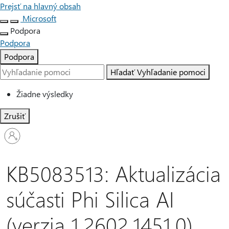
Prejsť na hlavný obsah
Microsoft
Podpora
Podpora
Podpora
Hľadať
Vyhľadanie pomoci
Žiadne výsledky
Zrušiť
Prihláste
sa
k
svojmu
KB5083513: Aktualizácia
kontu
súčasti Phi Silica AI
(verzia 1.2602.1451.0)