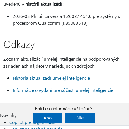
uvedenú v
histórii aktualizácií
:
2026-03 Phi Silica verzia 1.2602.1451.0 pre systémy s
procesorom Qualcomm (KB5083513)
Odkazy
Zoznam aktualizácií umelej inteligencie na podporovaných
zariadeniach nájdete v nasledujúcich zdrojoch:
História aktualizácií umelej inteligencie
Informácie o vydaní pre súčasti umelej inteligencie
Boli tieto informácie užitočné?
Novinky
Áno
Nie
Copilot pre organizácie
Copilot na osobné použitie