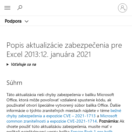
Prihláste
Microsoft
sa
k
Podpora
svojmu
kontu
Popis aktualizácie zabezpečenia pre
Excel 2013:12. januára 2021
Vzťahuje sa na
Súhrn
Táto aktualizácia rieši chyby zabezpečenia v balíku Microsoft
Office, ktorá môže povoľovať vzdialené spustenie kódu, ak
používateľ otvorí špeciálne vytvorený súbor balíka Office. Ďalšie
informácie o týchto zraniteľných miestach nájdete v téme
bežné
chyby zabezpečenia a expozície CVE – 2021-1713
a
Microsoft
common zraniteľnosti a expozície CVE-2021-1714
.
Poznámka:
Ak
chcete použiť túto aktualizáciu zabezpečenia, musíte mať v
počítači nainštalovanú verziu balíka
Service Pack 1 pre balík