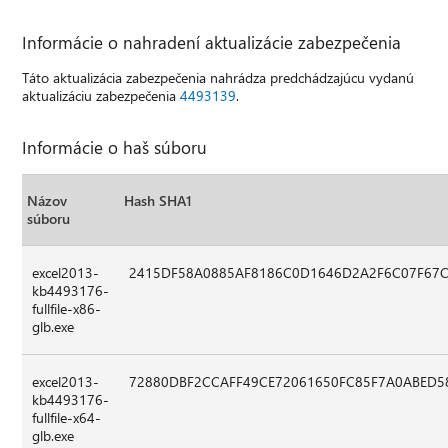
Informácie o nahradení aktualizácie zabezpečenia
Táto aktualizácia zabezpečenia nahrádza predchádzajúcu vydanú
aktualizáciu zabezpečenia
4493139
.
Informácie o haš súboru
Názov
Hash SHA1
súboru
excel2013-
2415DF58A0885AF8186C0D1646D2A2F6C07F67
kb4493176-
fullfile-x86-
glb.exe
excel2013-
72880DBF2CCAFF49CE72061650FC85F7A0ABED5
kb4493176-
fullfile-x64-
glb.exe