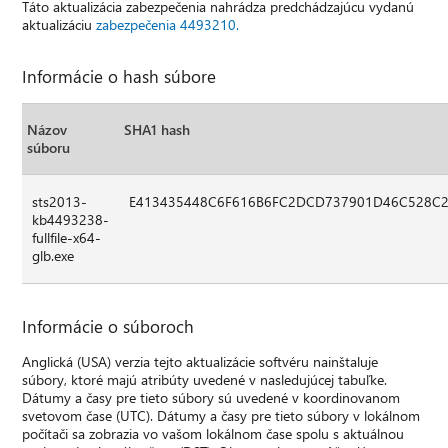
Táto aktualizácia zabezpečenia nahrádza predchádzajúcu vydanú
aktualizáciu
zabezpečenia 4493210.
Informácie o hash súbore
Názov
SHA1 hash
súboru
sts2013-
E413435448C6F616B6FC2DCD737901D46C528C
kb4493238-
fullfile-x64-
glb.exe
Informácie o súboroch
Anglická (USA) verzia tejto aktualizácie softvéru nainštaluje
súbory, ktoré majú atribúty uvedené v nasledujúcej tabuľke.
Dátumy a časy pre tieto súbory sú uvedené v koordinovanom
svetovom čase (UTC). Dátumy a časy pre tieto súbory v lokálnom
počítači sa zobrazia vo vašom lokálnom čase spolu s aktuálnou