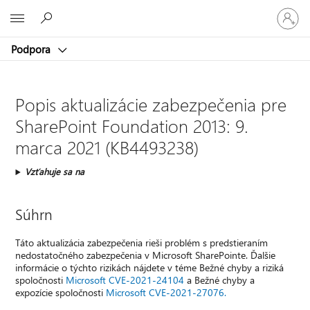
Prihláste
Microsoft
sa
k
Podpora
svojmu
kontu
Popis aktualizácie zabezpečenia pre
SharePoint Foundation 2013: 9.
marca 2021 (KB4493238)
Vzťahuje sa na
Súhrn
Táto aktualizácia zabezpečenia rieši problém s predstieraním
nedostatočného zabezpečenia v Microsoft SharePointe. Ďalšie
informácie o týchto rizikách nájdete v téme Bežné chyby a riziká
spoločnosti
Microsoft CVE-2021-24104
a Bežné chyby a
expozície spoločnosti
Microsoft CVE-2021-27076.