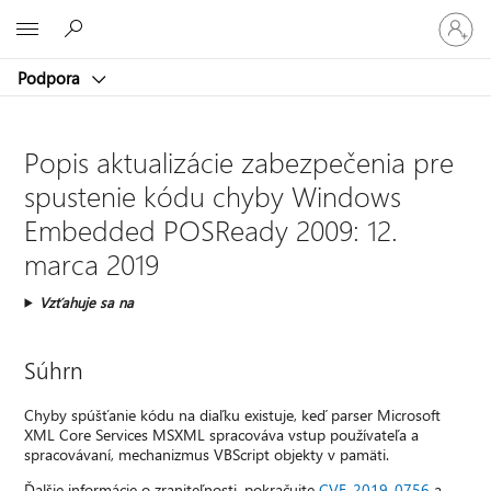
Prihláste
Microsoft
sa
k
Podpora
svojmu
kontu
Popis aktualizácie zabezpečenia pre
spustenie kódu chyby Windows
Embedded POSReady 2009: 12.
marca 2019
Vzťahuje sa na
Súhrn
Chyby spúšťanie kódu na diaľku existuje, keď parser Microsoft
XML Core Services MSXML spracováva vstup používateľa a
spracovávaní, mechanizmus VBScript objekty v pamäti.
Ďalšie informácie o zraniteľnosti, pokračujte
CVE-2019-0756
a