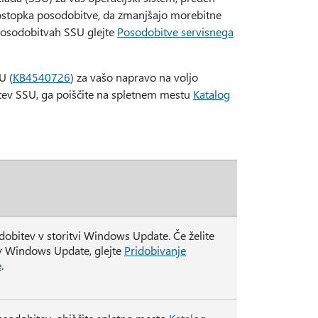
 postopka posodobitve, da zmanjšajo morebitne
posodobitvah SSU glejte
Posodobitve servisnega
U (
KB4540726
) za vašo napravo na voljo
itev SSU, ga poiščite na spletnem mestu
Katalog
obitev v storitvi Windows Update. Če želite
ev Windows Update, glejte
Pridobivanje
e
.