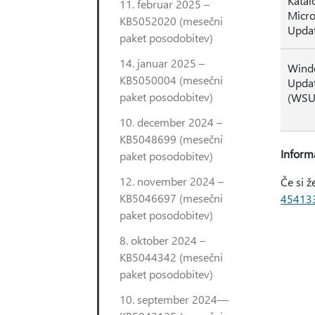
Katal
11. februar 2025 –
Micro
KB5052020 (mesečni
Upda
paket posodobitev)
14. januar 2025 –
Wind
KB5050004 (mesečni
Updat
paket posodobitev)
(WSU
10. december 2024 –
KB5048699 (mesečni
Inform
paket posodobitev)
12. november 2024 –
Če si ž
KB5046697 (mesečni
45413
paket posodobitev)
8. oktober 2024 –
KB5044342 (mesečni
paket posodobitev)
10. september 2024—