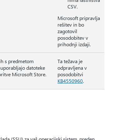
CSV.
Microsoft pripravlja
rešitev in bo
zagotovil
posodobitev v
prihodnji izdaji.
nih s predmetom
Ta težava je
i uporabljajo datoteke
odpravljena v
ritve Microsoft Store.
posodobitvi
KB4550960
.
lada (SSU) za vaš operacijski sistem, preden