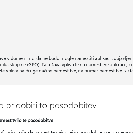
ve v domeni morda ne bodo mogle namestiti aplikacij, objavlje
lnika skupine (GPO). Ta težava vpliva le na namestitve aplikacij, k
 Ne vpliva na druge načine namestitve, na primer namestitve iz sto
o pridobiti to posodobitev
amestitvijo te posodobitve
oft priporoča, da namestite najnovejšo posodobitev servisnega sk