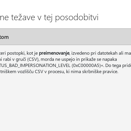
ne težave v tej posodobitvi
tom
eri postopki, kot je
preimenovanje
, izvedeno pri datotekah ali ma
i rabi v gruči (CSV), morda ne uspejo in prikaže se napaka
US_BAD_IMPERSONATION_LEVEL (0xC00000A5)«. Do tega pride, 
stniškem vozlišču CSV v procesu, ki nima skrbniške pravice.