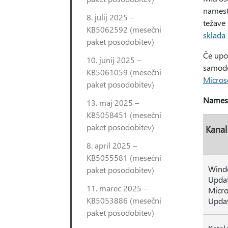
namest
8. julij 2025 –
težave
KB5062592 (mesečni
sklada
paket posodobitev)
Če upo
10. junij 2025 –
samode
KB5061059 (mesečni
Micros
paket posodobitev)
Namest
13. maj 2025 –
KB5058451 (mesečni
paket posodobitev)
Kanal
8. april 2025 –
KB5055581 (mesečni
Wind
paket posodobitev)
Updat
11. marec 2025 –
Micro
KB5053886 (mesečni
Upda
paket posodobitev)