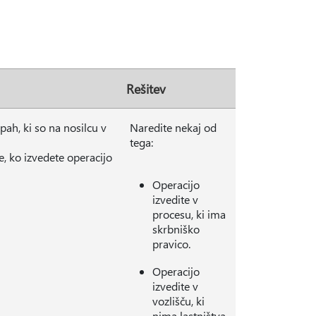
Rešitev
pah, ki so na nosilcu v
Naredite nekaj od
tega:
ko izvedete operacijo
Operacijo
izvedite v
procesu, ki ima
skrbniško
pravico.
Operacijo
izvedite v
vozlišču, ki
nima lastništva