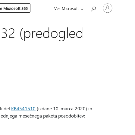
Vpišite
te Microsoft 365
Ves Microsoft
se
v
svoj
račun
332 (predogled
li del
KB4541510
(izdane 10. marca 2020) in
naslednjega mesečnega paketa posodobitev: