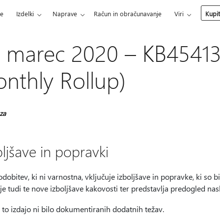
ce
Izdelki
Naprave
Račun in obračunavanje
Viri
Kupi
. marec 2020 – KB4541
nthly Rollup)
 za
oljšave in popravki
dobitev, ki ni varnostna, vključuje izboljšave in popravke, ki so bi
uje tudi te nove izboljšave kakovosti ter predstavlja predogled 
 to izdajo ni bilo dokumentiranih dodatnih težav.