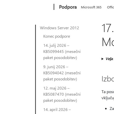
Microsoft
Podpora
Microsoft 365
Offi
17
Windows Server 2012
Konec podpore
Mo
14. julij 2026 –
KB5099445 (mesečni
paket posodobitev)
Velja
9. junij 2026 –
KB5094042 (mesečni
Izb
paket posodobitev)
12. maj 2026 –
Ta poso
KB5087470 (mesečni
vključ
paket posodobitev)
Za
14. april 2026 –