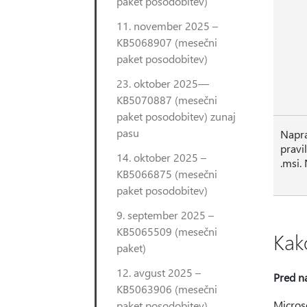
paket posodobitev)
11. november 2025 –
KB5068907 (mesečni
paket posodobitev)
23. oktober 2025—
KB5070887 (mesečni
paket posodobitev) zunaj
pasu
Napra
pravi
14. oktober 2025 –
.msi.
KB5066875 (mesečni
paket posodobitev)
9. september 2025 –
KB5065509 (mesečni
Kak
paket)
12. avgust 2025 –
Pred n
KB5063906 (mesečni
Micros
paket posodobitev)