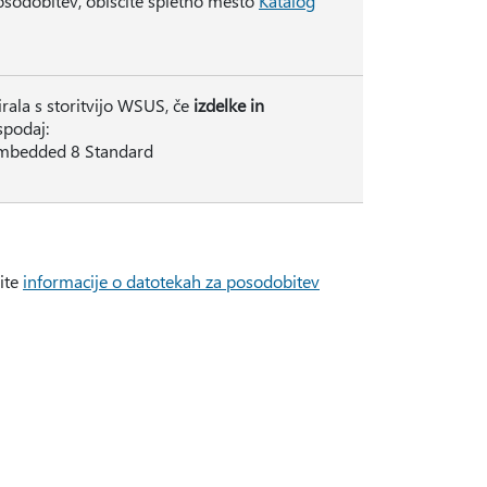
posodobitev, obiščite spletno mesto
Katalog
rala s storitvijo WSUS, če
izdelke in
spodaj:
Embedded 8 Standard
site
informacije o datotekah za posodobitev