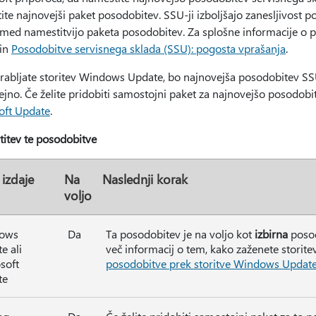
ite najnovejši paket posodobitev. SSU-ji izboljšajo zanesljivost
 med namestitvijo paketa posodobitev. Za splošne informacije o 
in
Posodobitve servisnega sklada (SSU): pogosta vprašanja
.
rabljate storitev Windows Update, bo najnovejša posodobitev SS
jno. Če želite pridobiti samostojni paket za najnovejšo posodob
oft Update
.
itev te posodobitve
 izdaje
Na
Naslednji korak
voljo
ows
Da
Ta posodobitev je na voljo kot
izbirna
posod
e ali
več informacij o tem, kako zaženete storit
soft
posodobitve prek storitve Windows Updat
te