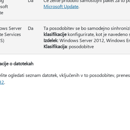
og
Da
Če želite pridobiti samostojni paket za to 
soft
Microsoft Update
.
te
ows Server
Da
Ta posodobitev se bo samodejno sinhronizi
e Services
klasifikacije
konfigurirate, kot je navedeno 
S)
Izdelek
: Windows Server 2012, Windows 
Klasifikacija
: posodobitve
acije o datotekah
elite ogledati seznam datotek, vključenih v to posodobitev, prene
32
.