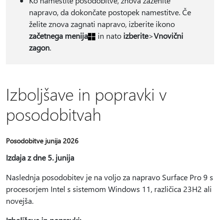
Ko namestite posodobitve, znova zaženite
napravo, da dokončate postopek namestitve. Če
želite znova zagnati napravo, izberite ikono
začetnega menija
in nato
izberite
>
Vnovični
zagon
.
Izboljšave in popravki v
posodobitvah
Posodobitve junija 2026
Izdaja z dne 5. junija
Naslednja posodobitev je na voljo za napravo Surface Pro 9 s
procesorjem Intel s sistemom Windows 11, različica 23H2 ali
novejša.