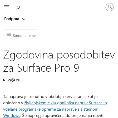
Vpišite
Microsoft
se
v
Podpora
svoj
račun
Sorodne teme
Zgodovina posodobitev
za Surface Pro 9
Velja za
Ta naprava je trenutno v obdobju servisiranja, kot je
določeno v
življenjskem ciklu gonilnika naprav Surface in
vdelane programske opreme za naprave s sistemom
Windows
. Še naprej je upravičena do prejemanja novih