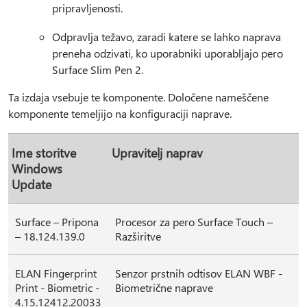
pripravljenosti.
Odpravlja težavo, zaradi katere se lahko naprava
preneha odzivati, ko uporabniki uporabljajo pero
Surface Slim Pen 2.
Ta izdaja vsebuje te komponente. Določene nameščene
komponente temeljijo na konfiguraciji naprave.
Ime storitve
Upravitelj naprav
Windows
Update
Surface – Pripona
Procesor za pero Surface Touch –
– 18.124.139.0
Razširitve
ELAN Fingerprint
Senzor prstnih odtisov ELAN WBF -
Print - Biometric -
Biometrične naprave
4.15.12412.20033