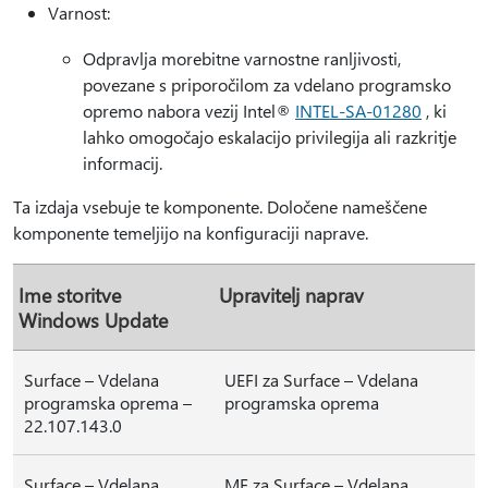
Varnost:
Odpravlja morebitne varnostne ranljivosti,
povezane s priporočilom za vdelano programsko
opremo nabora vezij Intel®
INTEL-SA-01280
, ki
lahko omogočajo eskalacijo privilegija ali razkritje
informacij.
Ta izdaja vsebuje te komponente. Določene nameščene
komponente temeljijo na konfiguraciji naprave.
Ime storitve
Upravitelj naprav
Windows Update
Surface – Vdelana
UEFI za Surface – Vdelana
programska oprema –
programska oprema
22.107.143.0
Surface – Vdelana
ME za Surface – Vdelana