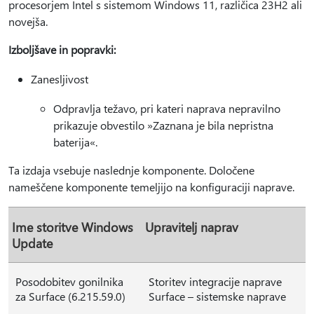
procesorjem Intel s sistemom Windows 11, različica 23H2 ali
novejša.
Izboljšave in popravki:
Zanesljivost
Odpravlja težavo, pri kateri naprava nepravilno
prikazuje obvestilo »Zaznana je bila nepristna
baterija«.
Ta izdaja vsebuje naslednje komponente. Določene
nameščene komponente temeljijo na konfiguraciji naprave.
Ime storitve Windows
Upravitelj naprav
Update
Posodobitev gonilnika
Storitev integracije naprave
za Surface (6.215.59.0)
Surface – sistemske naprave