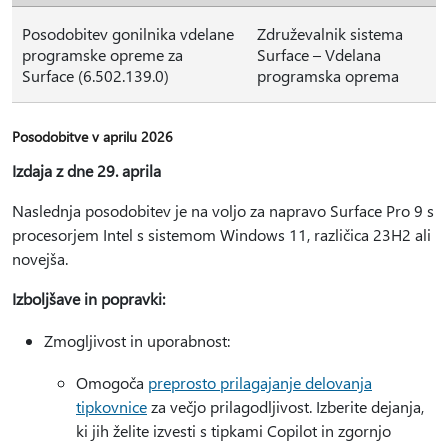
Posodobitev gonilnika vdelane
Združevalnik sistema
programske opreme za
Surface – Vdelana
Surface (6.502.139.0)
programska oprema
Posodobitve v aprilu 2026
Izdaja z dne 29. aprila
Naslednja posodobitev je na voljo za napravo Surface Pro 9 s
procesorjem Intel s sistemom Windows 11, različica 23H2 ali
novejša.
Izboljšave in popravki:
Zmogljivost in uporabnost:
Omogoča
preprosto prilagajanje delovanja
tipkovnice
za večjo prilagodljivost. Izberite dejanja,
ki jih želite izvesti s tipkami Copilot in zgornjo