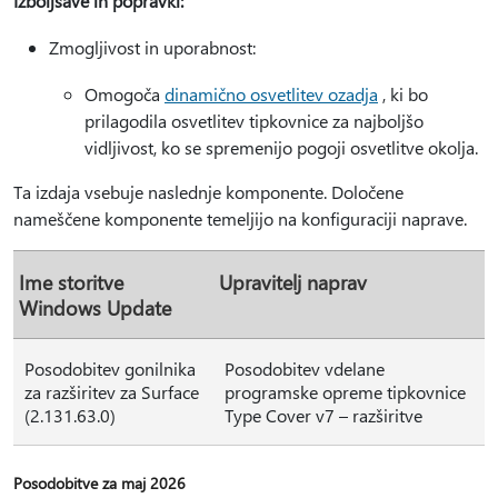
Izboljšave in popravki:
Zmogljivost in uporabnost:
Omogoča
dinamično osvetlitev ozadja
, ki bo
prilagodila osvetlitev tipkovnice za najboljšo
vidljivost, ko se spremenijo pogoji osvetlitve okolja.
Ta izdaja vsebuje naslednje komponente. Določene
nameščene komponente temeljijo na konfiguraciji naprave.
Ime storitve
Upravitelj naprav
Windows Update
Posodobitev gonilnika
Posodobitev vdelane
za razširitev za Surface
programske opreme tipkovnice
(2.131.63.0)
Type Cover v7 – razširitve
Posodobitve za maj 2026