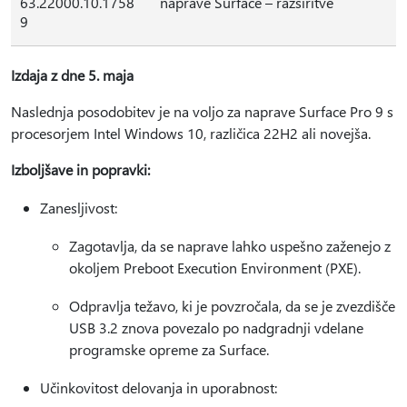
63.22000.10.1758
naprave Surface – razširitve
9
Izdaja z dne 5. maja
Naslednja posodobitev je na voljo za naprave Surface Pro 9 s
procesorjem Intel Windows 10, različica 22H2 ali novejša.
Izboljšave in popravki:
Zanesljivost:
Zagotavlja, da se naprave lahko uspešno zaženejo z
okoljem Preboot Execution Environment (PXE).
Odpravlja težavo, ki je povzročala, da se je zvezdišče
USB 3.2 znova povezalo po nadgradnji vdelane
programske opreme za Surface.
Učinkovitost delovanja in uporabnost: