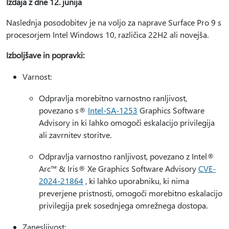
Izdaja z dne 12. junija
Naslednja posodobitev je na voljo za naprave Surface Pro 9 s
procesorjem Intel Windows 10, različica 22H2 ali novejša.
Izboljšave in popravki:
Varnost:
Odpravlja morebitno varnostno ranljivost,
povezano s®
Intel-SA-1253
Graphics Software
Advisory in ki lahko omogoči eskalacijo privilegija
ali zavrnitev storitve.
Odpravlja varnostno ranljivost, povezano z Intel®
Arc™ & Iris® Xe Graphics Software Advisory
CVE-
2024-21864
, ki lahko uporabniku, ki nima
preverjene pristnosti, omogoči morebitno eskalacijo
privilegija prek sosednjega omrežnega dostopa.
Zanesljivost: