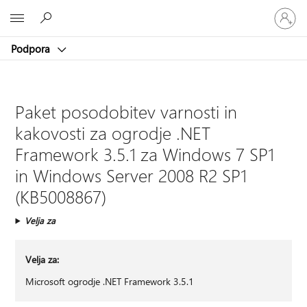
Vpišite
Microsoft
se
v
Podpora
svoj
račun
Paket posodobitev varnosti in
kakovosti za ogrodje .NET
Framework 3.5.1 za Windows 7 SP1
in Windows Server 2008 R2 SP1
(KB5008867)
Velja za
Velja za:
Microsoft ogrodje .NET Framework 3.5.1