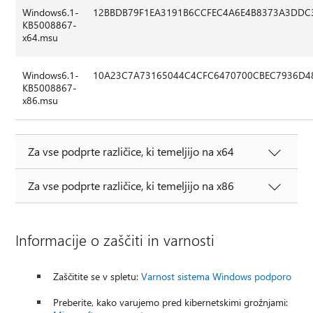
Windows6.1-
12BBDB79F1EA3191B6CCFEC4A6E4B8373A3DDC
KB5008867-
x64.msu
Windows6.1-
10A23C7A73165044C4CFC6470700CBEC7936D4
KB5008867-
x86.msu
Za vse podprte različice, ki temeljijo na x64
Za vse podprte različice, ki temeljijo na x86
Informacije o zaščiti in varnosti
Zaščitite se v spletu:
Varnost sistema Windows podporo
Preberite, kako varujemo pred kibernetskimi grožnjami: