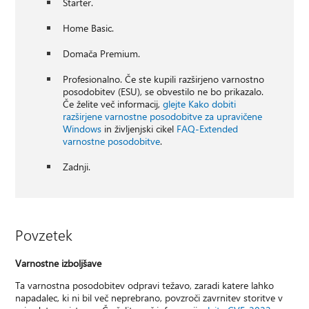
Starter.
Home Basic.
Domača Premium.
Profesionalno. Če ste kupili razširjeno varnostno
posodobitev (ESU), se obvestilo ne bo prikazalo.
Če želite več informacij,
glejte Kako dobiti
razširjene varnostne posodobitve za upravičene
Windows
in življenjski cikel
FAQ-Extended
varnostne posodobitve
.
Zadnji.
Povzetek
Varnostne izboljšave
Ta varnostna posodobitev odpravi težavo, zaradi katere lahko
napadalec, ki ni bil več neprebrano, povzroči zavrnitev storitve v