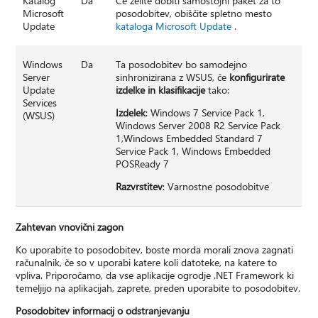
Katalog
Da
Če želite dobiti samostojni paket za to
Microsoft
posodobitev, obiščite spletno mesto
Update
kataloga Microsoft Update
.
Windows
Da
Ta posodobitev bo samodejno
Server
sinhronizirana z WSUS, če
konfigurirate
Update
izdelke in klasifikacije
tako:
Services
Izdelek
: Windows 7 Service Pack 1,
(WSUS)
Windows Server 2008 R2 Service Pack
1,Windows Embedded Standard 7
Service Pack 1, Windows Embedded
POSReady 7
Razvrstitev
: Varnostne posodobitve
Zahtevan vnovični zagon
Ko uporabite to posodobitev, boste morda morali znova zagnati
računalnik, če so v uporabi katere koli datoteke, na katere to
vpliva. Priporočamo, da vse aplikacije ogrodje .NET Framework ki
temeljijo na aplikacijah, zaprete, preden uporabite to posodobitev.
Posodobitev informacij o odstranjevanju