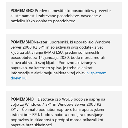
POMEMBNO
Preden namestite to posodobitev, preverite,
ali ste namestili zahtevane posodobitve, navedene v
razdelku Kako dobite to posodobitev.
POMEMBNO
Nekateri uporabniki, ki uporabljajo Windows
Server 2008 R2 SP1 in so aktivirali svoj dodatek z več
ključi za aktiviranje (MAK) ESU, preden so namestili
posodobitve za 14. januarja 2020, bodo morda morali
znova aktivirati svoj ključ. Ponovno aktiviranje v
napravah, na katere to vpliva, je treba le enkrat.
Informacije o aktiviranju najdete v tej objavi
v spletnem
dnevniku
.
POMEMBNO
Datoteke cab WSUS bodo še naprej na
voljo za Windows 7 SP1 in Windows Server 2008 R2
SP1. Če imate podnabor naprav s temi operacijskimi
sistemi brez ESU, bodo v naboru orodij za upravljanje
popravkov in skladnost s predpisi morda prikazali kot
naprave brez skladnosti.