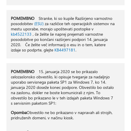
POMEMBNO
Stranke, ki so kupile Razširjeno varnostno
posodobitev
(ESU)
za različice teh operacijskih sistemov na
mestu uporabe, morajo upoštevati postopke v
kb4522133
, če želite še naprej prejemati varnostne
posodobitve po končani razširjeni podpori 14. januarja
2020. Če želite več informacij o esu in o tem, katere
izdaje so podprte, glejte
KB4497181
.
POMEMBNO
15. januarja 2020 se bo prikazalo
celozaslonsko obvestilo, ki opisuje tveganje za nadaljnjo
uporabo servisnega paketa SP1 za Windows 7, ko 14.
januarja 2020 doseže konec podpore. Obvestilo bo ostalo
na zaslonu, dokler ne boste komunicirali z njim. To
obvestilo bo prikazano le v teh izdajah paketa Windows 7
s servisnim paketom SP1:
Opomba
Obvestilo ne bo prikazano v napravah ali strojih,
pridruženih domeni, v načinu kiosk.