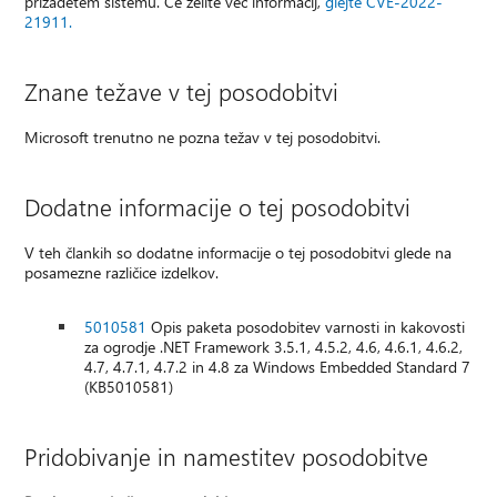
prizadetem sistemu. Če želite več informacij,
glejte CVE-2022-
21911.
Znane težave v tej posodobitvi
Microsoft trenutno ne pozna težav v tej posodobitvi.
Dodatne informacije o tej posodobitvi
V teh člankih so dodatne informacije o tej posodobitvi glede na
posamezne različice izdelkov.
5010581
Opis paketa posodobitev varnosti in kakovosti
za ogrodje .NET Framework 3.5.1, 4.5.2, 4.6, 4.6.1, 4.6.2,
4.7, 4.7.1, 4.7.2 in 4.8 za Windows Embedded Standard 7
(KB5010581)
Pridobivanje in namestitev posodobitve