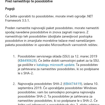
Pred namestitvijo te posodobitve
Pogoji:
Če želite uporabiti to posodobitev, morate imeti ogrodje .NET
Framework 3.5.1.
Preden namestite najnovejši paket posodobitev, morate namestiti
spodaj navedene posodobitve in znova zagnati napravo. Z
namestitvijo teh posodobitev izboljšate zanesljivost postopka
posodobitve in zmanjšate morebitne težave med nameščanjem
paketa posodobitev in uporabo Microsoftovih varnostnih rešitev.
Posodobitev servisnega sklada (SSU) za 12. marec 2019
(
KB4490628
). Če želite dobiti samostojni paket za ta SSU,
ga poiščite v
katalogu microsoft update
. Ta posodobitev
je zahtevana za namestitev posodobitev, ki so podpisane
le s SHA-2.
Najnovejša posodobitev SHA-2 (
KB4474419
), izdana 10.
septembra 2019. Če uporabljate posodobitev Windows
posodobitev, vam bo samodejno ponujena najnovejša
posodobitev SHA-2. Ta posodobitev je zahtevana za
namestitev posodobitev, ki so podpisane le s SHA-2. Če
želite več informacij o posodobitvah sha-2, glejte zahteve