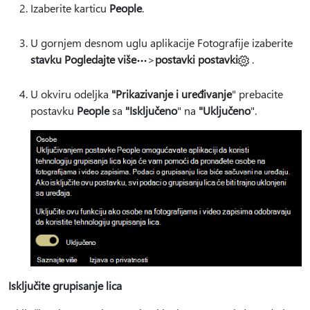
Izaberite karticu
People
.
U gornjem desnom uglu aplikacije Fotografije izaberite
stavku Pogledajte više
>
postavki postavki
.
U okviru odeljka
"Prikazivanje i uređivanje
" prebacite
postavku
People
sa
"Isključeno
" na
"Uključeno
".
Isključite grupisanje lica