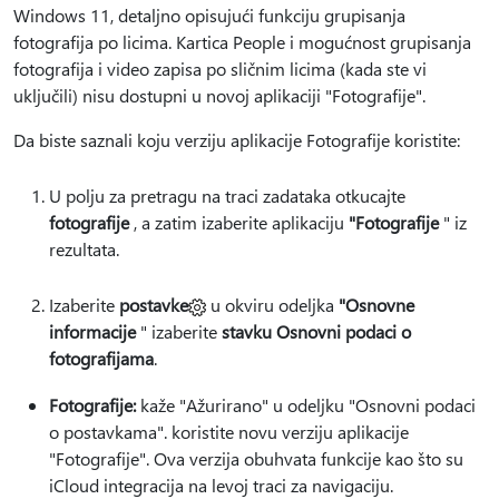
Windows 11, detaljno opisujući funkciju grupisanja
fotografija po licima. Kartica People i mogućnost grupisanja
fotografija i video zapisa po sličnim licima (kada ste vi
uključili) nisu dostupni u novoj aplikaciji "Fotografije".
Da biste saznali koju verziju aplikacije Fotografije koristite:
U polju za pretragu na traci zadataka otkucajte
fotografije
, a zatim izaberite aplikaciju
"Fotografije
" iz
rezultata.
Izaberite
postavke
u okviru odeljka
"Osnovne
informacije
" izaberite
stavku Osnovni podaci o
fotografijama
.
Fotografije:
kaže "Ažurirano" u odeljku "Osnovni podaci
o postavkama". koristite novu verziju aplikacije
"Fotografije". Ova verzija obuhvata funkcije kao što su
iCloud integracija na levoj traci za navigaciju.