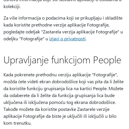
kolekciji.
Za više informacija o podacima koji se prikupljaju i skladište
kada koristite prethodne verzije aplikacije Fotografije,
pogledajte odeljak "Zastarela verzija aplikacije Fotografije" u
odeljku "Fotografije" u
izjavi o privatnosti
.
Upravljanje funkcijom People
Kada pokrenete prethodnu verziju aplikacije "Fotografije",
možda ćete videti ekran dobrodošlice koji vas pita da li želite
da koristite funkciju grupisanja lica na kartici People. Možete
da odaberete da li želite da funkcija grupisanja lica bude
uključena ili isključena pomoću tog ekrana dobrodošlice.
Takođe možete da koristite postavke Zastarele verzije
aplikacije Fotografije da biste je uključili ili isključili u bilo
kom trenutku.