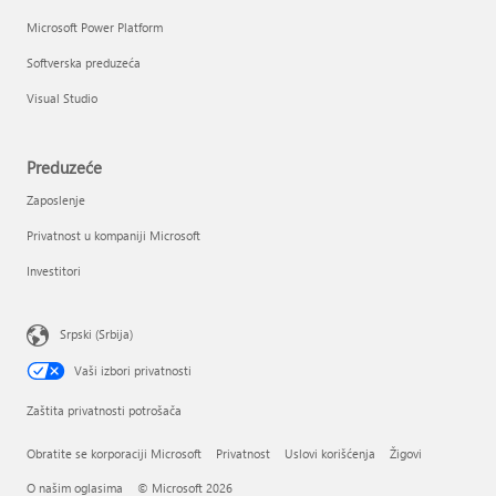
Microsoft Power Platform
Softverska preduzeća
Visual Studio
Preduzeće
Zaposlenje
Privatnost u kompaniji Microsoft
Investitori
Srpski (Srbija)
Vaši izbori privatnosti
Zaštita privatnosti potrošača
Obratite se korporaciji Microsoft
Privatnost
Uslovi korišćenja
Žigovi
O našim oglasima
© Microsoft 2026