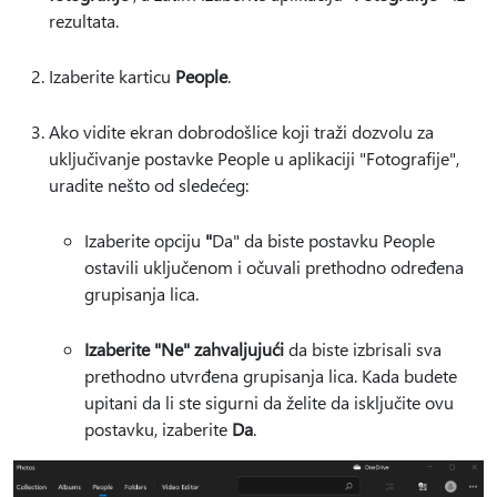
rezultata.
Izaberite karticu
People
.
Ako vidite ekran dobrodošlice koji traži dozvolu za
uključivanje postavke People u aplikaciji "Fotografije",
uradite nešto od sledećeg:
Izaberite opciju
"
Da" da biste postavku People
ostavili uključenom i očuvali prethodno određena
grupisanja lica.
Izaberite "Ne" zahvaljujući
da biste izbrisali sva
prethodno utvrđena grupisanja lica. Kada budete
upitani da li ste sigurni da želite da isključite ovu
postavku, izaberite
Da
.