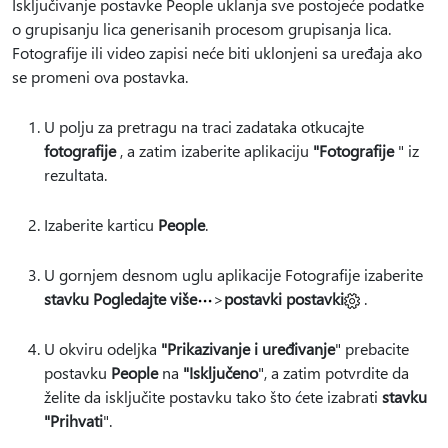
Isključivanje postavke People uklanja sve postojeće podatke
o grupisanju lica generisanih procesom grupisanja lica.
Fotografije ili video zapisi neće biti uklonjeni sa uređaja ako
se promeni ova postavka.
U polju za pretragu na traci zadataka otkucajte
fotografije
, a zatim izaberite aplikaciju
"Fotografije
" iz
rezultata.
Izaberite karticu
People
.
U gornjem desnom uglu aplikacije Fotografije izaberite
stavku Pogledajte više
>
postavki postavki
.
U okviru odeljka
"Prikazivanje i uređivanje
" prebacite
postavku
People
na
"Isključeno
", a zatim potvrdite da
želite da isključite postavku tako što ćete izabrati
stavku
"Prihvati
".