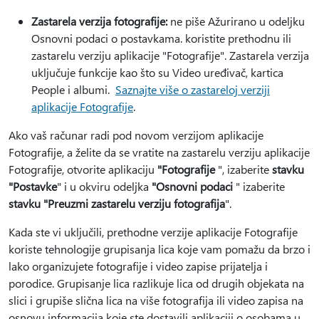
Zastarela verzija fotografije:
ne piše Ažurirano u odeljku
Osnovni podaci o postavkama. koristite prethodnu ili
zastarelu verziju aplikacije "Fotografije". Zastarela verzija
uključuje funkcije kao što su Video uređivač, kartica
People i albumi.
Saznajte više o zastareloj verziji
aplikacije Fotografije
.
Ako vaš računar radi pod novom verzijom aplikacije
Fotografije, a želite da se vratite na zastarelu verziju aplikacije
Fotografije, otvorite aplikaciju
"Fotografije
", izaberite
stavku
"Postavke
" i u okviru odeljka
"Osnovni podaci
" izaberite
stavku "Preuzmi zastarelu verziju fotografija
".
Kada ste vi uključili, prethodne verzije aplikacije Fotografije
koriste tehnologije grupisanja lica koje vam pomažu da brzo i
lako organizujete fotografije i video zapise prijatelja i
porodice. Grupisanje lica razlikuje lica od drugih objekata na
slici i grupiše slična lica na više fotografija ili video zapisa na
osnovu informacija koje ste dostavili aplikaciji o osobama u