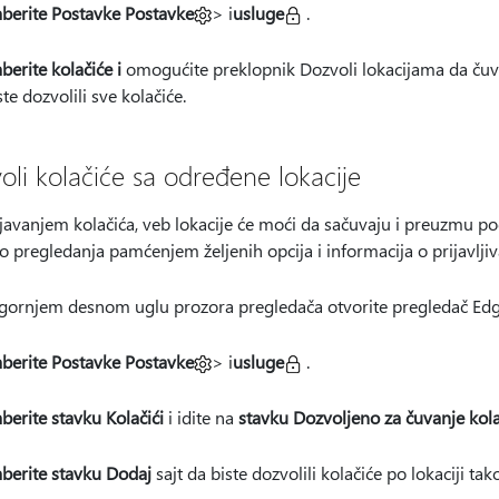
aberite Postavke Postavke
> i
usluge
.
aberite kolačiće i
omogućite preklopnik Dozvoli lokacijama da čuvaj
ste dozvolili sve kolačiće.
oli kolačiće sa određene lokacije
javanjem kolačića, veb lokacije će moći da sačuvaju i preuzmu p
o pregledanja pamćenjem željenih opcija i informacija o prijavljiv
 gornjem desnom
uglu prozora pregledača otvorite pregledač Edg
aberite Postavke Postavke
> i
usluge
.
aberite stavku Kolačići
i idite na
stavku Dozvoljeno za čuvanje kola
aberite stavku Dodaj
sajt da biste dozvolili kolačiće po lokaciji ta