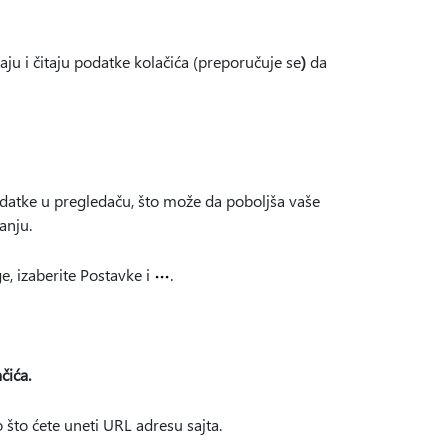
u i čitaju podatke kolačića (preporučuje se
)
da
odatke u pregledaču, što može da poboljša vaše
anju.
e, izaberite Postavke i
.
čića.
ko što ćete uneti URL adresu sajta.