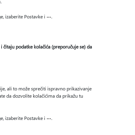
.
e, izaberite Postavke i
.
 čitaju podatke kolačića (preporučuje se) da
, ali to može sprečiti ispravno prikazivanje
ate da dozvolite kolačićima da prikažu tu
e, izaberite Postavke i
.