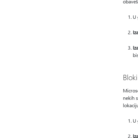
obavešt
U
Iz
Iz
bi
Blok
Microso
nekih s
lokacij
U
Iz