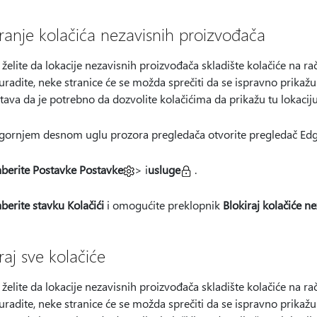
iranje kolačića nezavisnih proizvođača
želite da lokacije nezavisnih proizvođača skladište kolačiće na r
uradite, neke stranice će se možda sprečiti da se ispravno prikažu
ava da je potrebno da dozvolite kolačićima da prikažu tu lokaciju
 gornjem desnom
uglu prozora pregledača otvorite pregledač Edg
aberite Postavke Postavke
> i
usluge
.
aberite stavku Kolačići
i omogućite preklopnik
Blokiraj kolačiće n
raj sve kolačiće
želite da lokacije nezavisnih proizvođača skladište kolačiće na r
uradite, neke stranice će se možda sprečiti da se ispravno prikažu