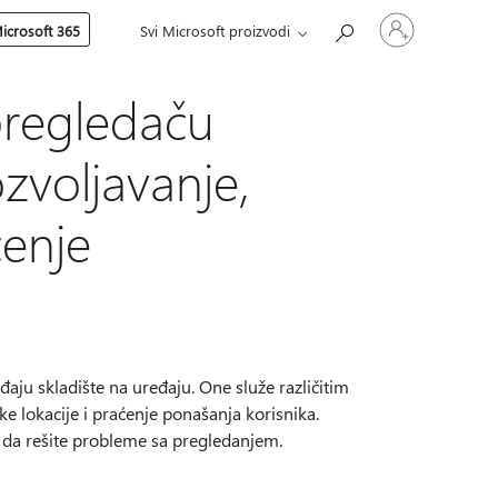
Prijavite
icrosoft 365
Svi Microsoft proizvodi
se
na
nalog
pregledaču
zvoljavanje,
ćenje
đaju skladište na uređaju. One služe različitim
ke lokacije i praćenje ponašanja korisnika.
li da rešite probleme sa pregledanjem.