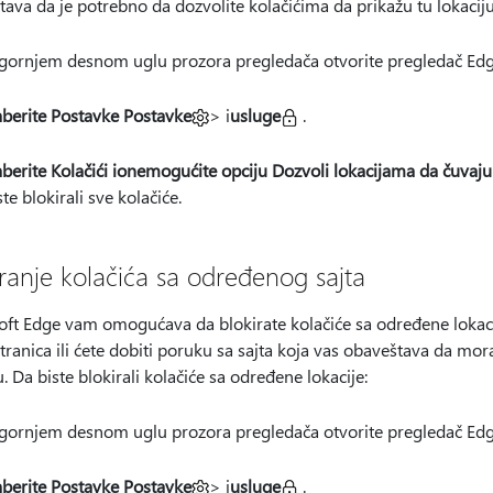
ava da je potrebno da dozvolite kolačićima da prikažu tu lokaciju
 gornjem desnom
uglu prozora pregledača otvorite pregledač Edg
aberite Postavke Postavke
> i
usluge
.
aberite Kolačići i
onemogućite opciju Dozvoli lokacijama da čuvaju i
ste blokirali sve kolačiće.
iranje kolačića sa određenog sajta
ft Edge vam omogućava da blokirate kolačiće sa određene lokacije
tranica ili ćete dobiti poruku sa sajta koja vas obaveštava da mor
u. Da biste blokirali kolačiće sa određene lokacije:
 gornjem desnom
uglu prozora pregledača otvorite pregledač Edg
aberite Postavke Postavke
> i
usluge
.