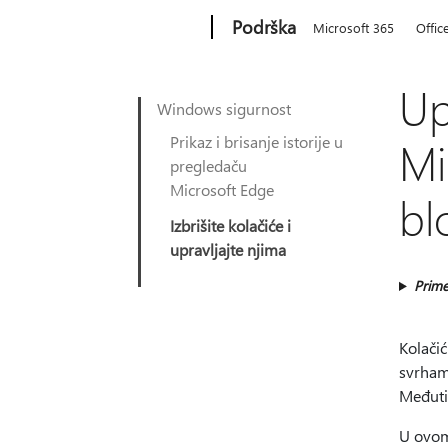
Microsoft
Podrška
Microsoft 365
Offic
Up
Windows sigurnost
Prikaz i brisanje istorije u
Mi
pregledaču
Microsoft Edge
bl
Izbrišite kolačiće i
upravljajte njima
Prime
Kolačić
svrhama
Međutim
U ovom