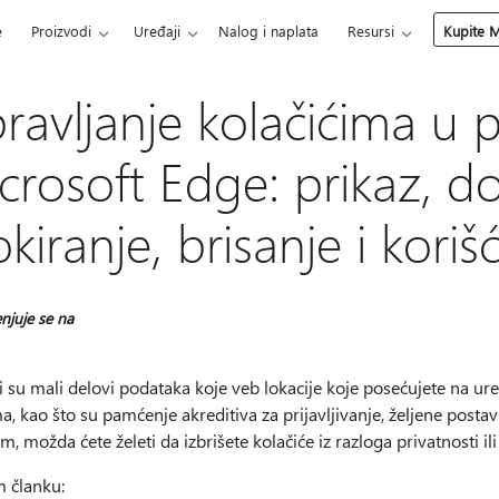
e
Proizvodi
Uređaji
Nalog i naplata
Resursi
Kupite M
ravljanje kolačićima u 
crosoft Edge: prikaz, do
okiranje, brisanje i koriš
njuje se na
i su mali delovi podataka koje veb lokacije koje posećujete na ure
, kao što su pamćenje akreditiva za prijavljivanje, željene postav
, možda ćete želeti da izbrišete kolačiće iz razloga privatnosti i
 članku: