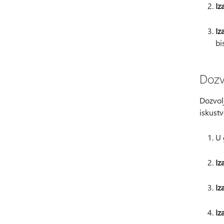
Iz
Iz
bi
Dozv
Dozvol
iskustv
U
Iz
Iz
Iz