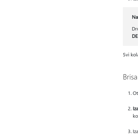
Na
Dr
DE
Svi kol
Bris
Ot
Iz
ko
Iz