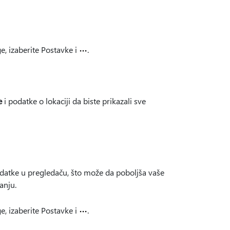
e, izaberite Postavke i
.
e
i podatke o lokaciji da biste prikazali sve
odatke u pregledaču, što može da poboljša vaše
anju.
e, izaberite Postavke i
.