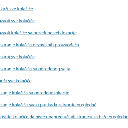
ikaži sve kolačiće
zvoli sve kolačiće
zvoli kolačiće sa određene veb lokacije
okiranje kolačića nezavisnih proizvođača
okiraj sve kolačiće
okiranje kolačića sa određenog sajta
briši sve kolačiće
isanje kolačića sa određene lokacije
isanje kolačića svaki put kada zatvorite pregledač
ristite kolačiće da biste unapred učitali stranicu za brže pregleda