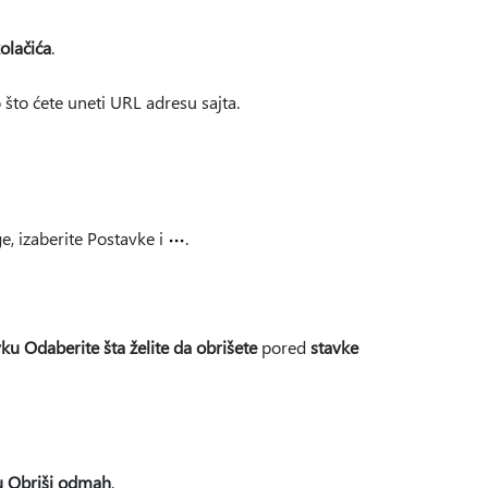
kolačića
.
o što ćete uneti URL adresu sajta.
e, izaberite Postavke i
.
vku Odaberite šta želite da obrišete
pored
stavke
u Obriši odmah
.