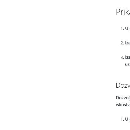
Prik
U
Iz
Iz
us
Dozv
Dozvol
iskustv
U