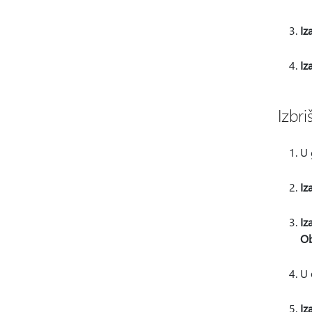
Iz
Iz
Izbri
U
Iz
Iz
Ob
U
Iz