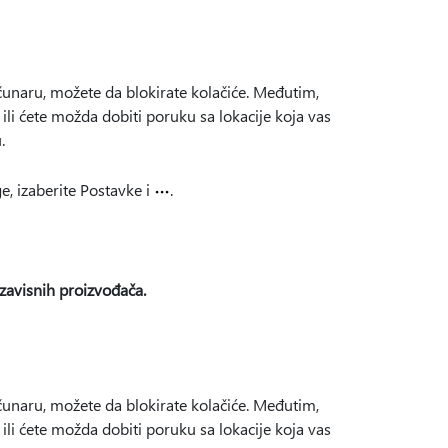
ačunaru, možete da blokirate kolačiće. Međutim,
 ili ćete možda dobiti poruku sa lokacije koja vas
.
e, izaberite Postavke i
.
ezavisnih proizvođača.
ačunaru, možete da blokirate kolačiće. Međutim,
 ili ćete možda dobiti poruku sa lokacije koja vas