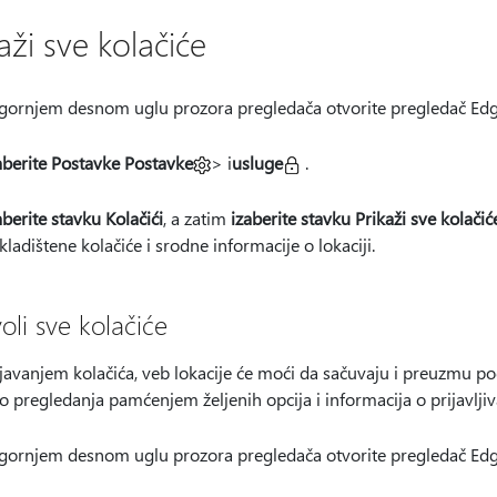
aži sve kolačiće
 gornjem desnom
uglu prozora pregledača otvorite pregledač Edg
aberite Postavke Postavke
> i
usluge
.
aberite stavku Kolačići
, a zatim
izaberite stavku Prikaži sve kolačić
kladištene kolačiće i srodne informacije o lokaciji.
oli sve kolačiće
javanjem kolačića, veb lokacije će moći da sačuvaju i preuzmu p
o pregledanja pamćenjem željenih opcija i informacija o prijavljiv
 gornjem desnom
uglu prozora pregledača otvorite pregledač Edg