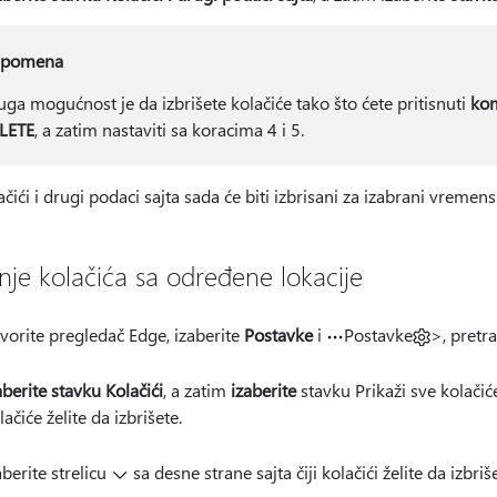
pomena
uga mogućnost je da izbrišete kolačiće tako što ćete pritisnuti
kom
LETE
, a zatim nastaviti sa koracima 4 i 5.
ačići i drugi podaci sajta sada će biti izbrisani za izabrani vremen
anje kolačića sa određene lokacije
vorite pregledač Edge, izaberite
Postavke
i
Postavke
>, pretra
aberite stavku Kolačići
, a zatim
izaberite
stavku Prikaži sve kolačiće 
lačiće želite da izbrišete.
aberite strelicu
sa desne strane sajta čiji kolačići želite da izbriš