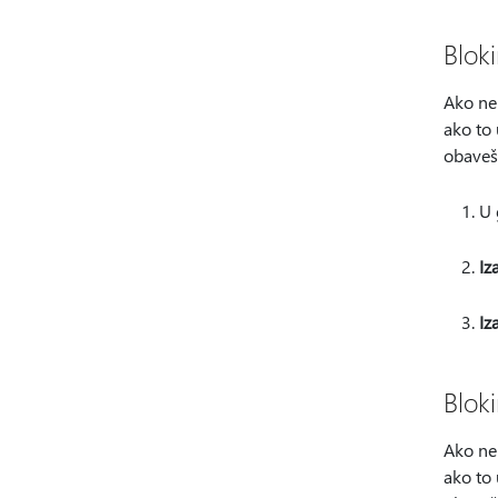
Blok
Ako ne 
ako to 
obavešt
U
Iz
Iz
Bloki
Ako ne 
ako to 