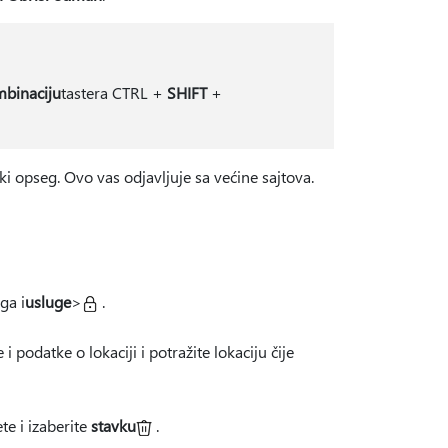
binaciju
tastera CTRL +
SHIFT
+
ski opseg. Ovo vas odjavljuje sa većine sajtova.
ga i
usluge
>
.
i podatke o lokaciji i potražite lokaciju čije
ete i izaberite
stavku
.