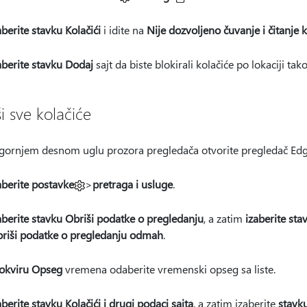
aberite stavku Kolačići
i idite na
Nije dozvoljeno čuvanje i čitanje 
aberite stavku Dodaj
sajt da biste blokirali kolačiće po lokaciji tak
ši sve kolačiće
 gornjem desnom
uglu prozora pregledača otvorite pregledač Edg
aberite postavke
>
pretraga i usluge
.
aberite stavku Obriši podatke o pregledanju
, a zatim
izaberite sta
riši podatke o pregledanju odmah
.
okviru Opseg
vremena odaberite vremenski opseg sa liste.
aberite stavku Kolačići i drugi podaci sajta
, a zatim izaberite
stavk