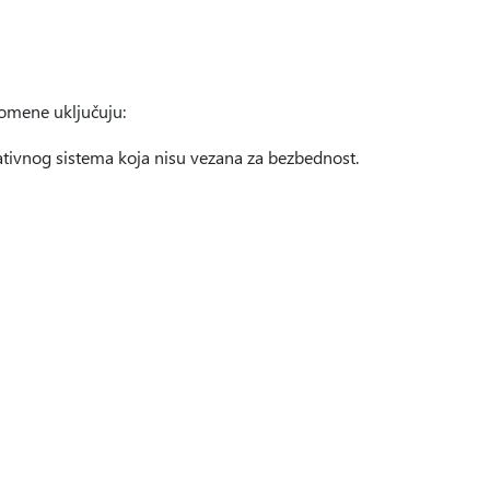
omene uključuju:
ativnog sistema koja nisu vezana za bezbednost.