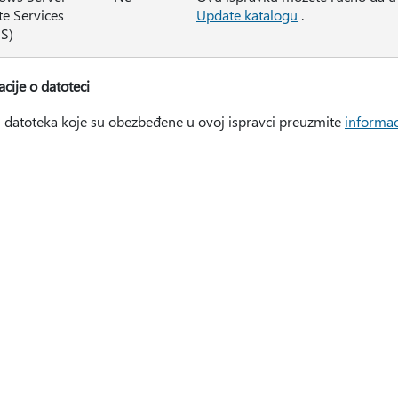
e Services
Update katalogu
.
S)
cije o datoteci
tu datoteka koje su obezbeđene u ovoj ispravci preuzmite
informac