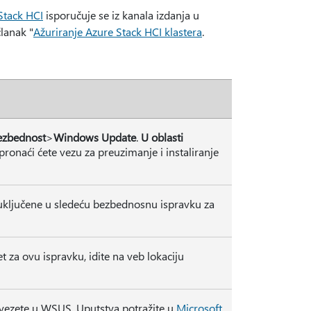
Stack HCI
isporučuje se iz kanala izdanja u
članak "
Ažuriranje Azure Stack HCI klastera
.
ezbednost
>
Windows Update
.
U oblasti
 pronaći ćete vezu za preuzimanje i instaliranje
 uključene u sledeću bezbednosnu ispravku za
t za ovu ispravku, idite na veb lokaciju
vezete u WSUS. Uputstva potražite u
Microsoft