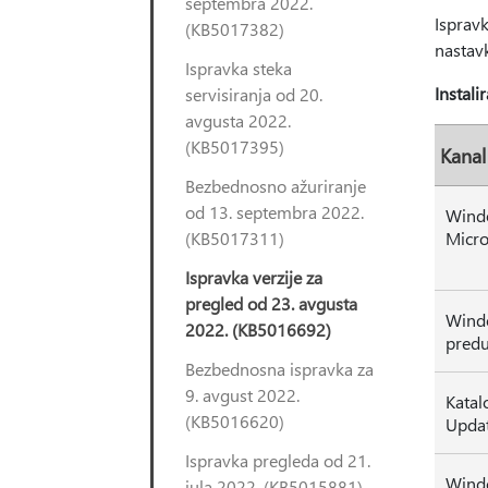
septembra 2022.
Isprav
(KB5017382)
nastavk
Ispravka steka
Instali
servisiranja od 20.
avgusta 2022.
(KB5017395)
Kanal
Bezbednosno ažuriranje
od 13. septembra 2022.
Wind
(KB5017311)
Micro
Ispravka verzije za
pregled od 23. avgusta
Wind
2022. (KB5016692)
pred
Bezbednosna ispravka za
9. avgust 2022.
Katal
(KB5016620)
Upda
Ispravka pregleda od 21.
Wind
jula 2022. (KB5015881)