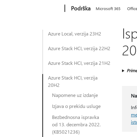
Microsoft
Podrška
Microsoft 365
Offic
Is
Azure Local, verzija 23H2
20
Azure Stack HCI, verzija 22H2
Azure Stack HCI, verzija 21H2
Prime
Azure Stack HCI, verzija
20H2
Napomene uz izdanje
Na
Izjava o prekidu usluge
In
me
Bezbednosna ispravka
is
od 13. decembra 2022.
(KB5021236)