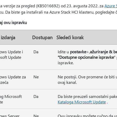
ka verzije za pregled (KB5016692) od 23. avgusta 2022. za
Azure 
u. Da biste ga instalirali na Azure Stack HCI klasteru, pogledajte 
raj ovu ispravku
 izdanja
Dostupan
Sledeći korak
ows Update i
Da
Idite u
postavke
>,
ažuriranje & b
soft Update
"Dostupne opcionalne ispravke
"
ispravke.
ows Update za
Ne
Ne postoji. Ove promene će biti
uzeća
ovaj kanal.
og Microsoft
Da
Da biste preuzeli samostalni pake
te
Kataloga Microsoft Update
.
ows Server
Ne
Ovu ispravku možete ručno da u