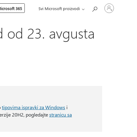
Prijavite
icrosoft 365
Svi Microsoft proizvodi
se
na
nalog
ed od 23. avgusta
o
tipovima ispravki za Windows
i
verzije 20H2, pogledajte
stranicu sa