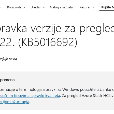
e
Proizvodi
Uređaji
Nalog i naplata
Resursi
Kupite M
pravka verzije za pregl
22. (KB5016692)
njuje se na
pomena
formacije o terminologiji ispravki za Windows potražite u članku 
sečnim tipovima ispravki kvaliteta
. Za pregled Azure Stack HCI, 
torijom ažuriranja
.