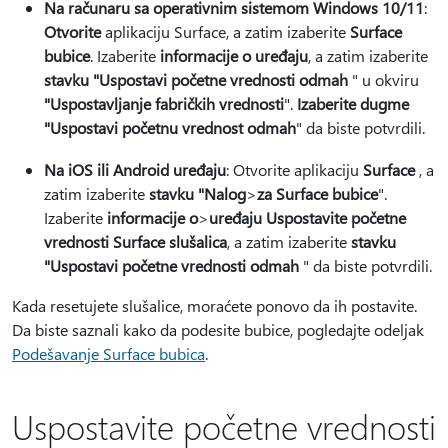
Na računaru sa operativnim sistemom Windows 10/11
:
Otvorite
aplikaciju Surface, a zatim izaberite
Surface
bubice
. Izaberite
informacije o uređaju
, a zatim izaberite
stavku "Uspostavi početne vrednosti odmah
" u okviru
"Uspostavljanje fabričkih vrednosti
".
Izaberite dugme
"Uspostavi početnu vrednost odmah
" da biste potvrdili.
Na iOS ili Android uređaju
: Otvorite aplikaciju
Surface
, a
zatim izaberite
stavku "Nalog
>
za Surface bubice
".
Izaberite
informacije o
>
uređaju Uspostavite početne
vrednosti Surface slušalica
, a zatim izaberite
stavku
"Uspostavi početne vrednosti odmah
" da biste potvrdili.
Kada resetujete slušalice, moraćete ponovo da ih postavite.
Da biste saznali kako da podesite bubice, pogledajte odeljak
Podešavanje Surface bubica
.
Uspostavite početne vrednosti