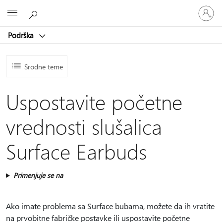
Prijavite
Microsoft
se
na
Podrška
nalog
Srodne teme
Uspostavite početne
vrednosti slušalica
Surface Earbuds
Primenjuje se na
Ako imate problema sa Surface bubama, možete da ih vratite
na prvobitne fabričke postavke ili uspostavite početne