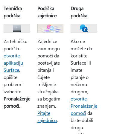
Tehnička
Podrška
Druga
podrška
zajednice
podrška
Zajednice
Za tehničku
Ako ne
vam mogu
podršku
možete da
pomoći da
otvorite
koristite
postavljate
aplikaciju
Surface ili
pitanja i
Surface
,
imate
čujete
opišite
pitanje o
mišljenje
problem i
nečemu
stručnjaka
izaberite
drugom,
sa bogatim
Pronalaženje
otvorite
znanjem.
pomoći
.
Pronalaženje
Pitajte
pomoći
da
zajednicu
.
biste dobili
drugu