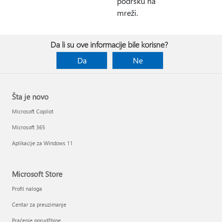
podršku na
mreži.
Da li su ove informacije bile korisne?
Da
Ne
Šta je novo
Microsoft Copilot
Microsoft 365
Aplikacije za Windows 11
Microsoft Store
Profil naloga
Centar za preuzimanje
Praćenje porudžbine