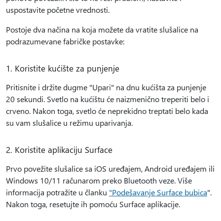
uspostavite početne vrednosti.
Postoje dva načina na koja možete da vratite slušalice na
podrazumevane fabričke postavke:
1. Koristite kućište za punjenje
Pritisnite i držite dugme "Upari" na dnu kućišta za punjenje
20 sekundi. Svetlo na kućištu će naizmenično treperiti belo i
crveno. Nakon toga, svetlo će neprekidno treptati belo kada
su vam slušalice u režimu uparivanja.
2. Koristite aplikaciju Surface
Prvo povežite slušalice sa iOS uređajem, Android uređajem ili
Windows 10/11 računarom preko Bluetooth veze. Više
informacija potražite u članku
"Podešavanje Surface bubica
".
Nakon toga, resetujte ih pomoću Surface aplikacije.