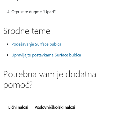
Otpustite dugme "Upari".
Srodne teme
Podešavanje Surface bubica
Upravljajte postavkama Surface bubica
Potrebna vam je dodatna
pomoć?
Lični nalozi
Poslovni/školski nalozi