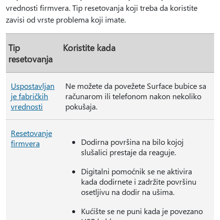
vrednosti firmvera. Tip resetovanja koji treba da koristite
zavisi od vrste problema koji imate.
Tip
Koristite kada
resetovanja
Uspostavljan
Ne možete da povežete Surface bubice sa
je fabričkih
računarom ili telefonom nakon nekoliko
vrednosti
pokušaja.
Resetovanje
Dodirna površina na bilo kojoj
firmvera
slušalici prestaje da reaguje.
Digitalni pomoćnik se ne aktivira
kada dodirnete i zadržite površinu
osetljivu na dodir na ušima.
Kućište se ne puni kada je povezano