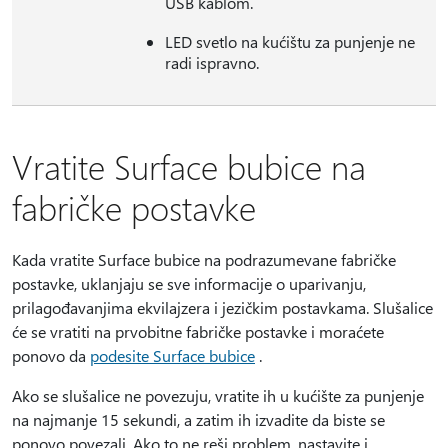
USB kablom.
LED svetlo na kućištu za punjenje ne
radi ispravno.
Vratite Surface bubice na
fabričke postavke
Kada vratite Surface bubice na podrazumevane fabričke
postavke, uklanjaju se sve informacije o uparivanju,
prilagođavanjima ekvilajzera i jezičkim postavkama. Slušalice
će se vratiti na prvobitne fabričke postavke i moraćete
ponovo da
podesite Surface bubice
.
Ako se slušalice ne povezuju, vratite ih u kućište za punjenje
na najmanje 15 sekundi, a zatim ih izvadite da biste se
ponovo povezali. Ako to ne reši problem, nastavite i