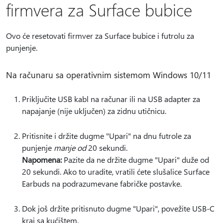
firmvera za Surface bubice
Ovo će resetovati firmver za Surface bubice i futrolu za
punjenje.
Na računaru sa operativnim sistemom Windows 10/11
Priključite USB kabl na računar ili na USB adapter za
napajanje (nije uključen) za zidnu utičnicu.
Pritisnite i držite dugme "Upari" na dnu futrole za
punjenje
manje od
20 sekundi.
Napomena:
Pazite da ne držite dugme "Upari" duže od
20 sekundi. Ako to uradite, vratili ćete slušalice Surface
Earbuds na podrazumevane fabričke postavke.
Dok još držite pritisnuto dugme "Upari", povežite USB-C
kraj sa kućištem.