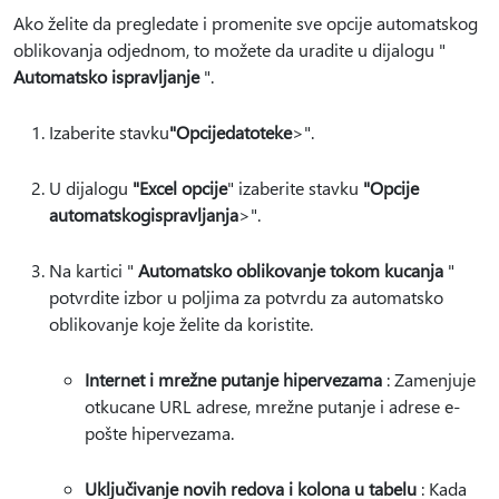
Ako želite da pregledate i promenite sve opcije automatskog
oblikovanja odjednom, to možete da uradite u dijalogu "
Automatsko ispravljanje
".
Izaberite stavku
"Opcije
datoteke
>".
U dijalogu
"Excel opcije
" izaberite stavku
"Opcije
automatskog
ispravljanja
>".
Na kartici "
Automatsko oblikovanje tokom kucanja
"
potvrdite izbor u poljima za potvrdu za automatsko
oblikovanje koje želite da koristite.
Internet i mrežne putanje hipervezama
: Zamenjuje
otkucane URL adrese, mrežne putanje i adrese e-
pošte hipervezama.
Uključivanje novih redova i kolona u tabelu
: Kada