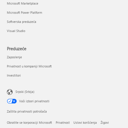
Microsoft Marketplace
Microsoft Power Platform
Softverska preduzeća
Visual Studio
Preduzeće
Zaposlenje
Privatnost u kompaniji Microsoft
Investitori
Srpski (Srbija)
Vaši izbori privatnosti
Zaštita privatnosti potrošača
Obratite se korporaciji Microsoft
Privatnost
Uslovi korišćenja
Žigovi