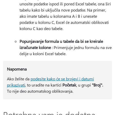
unosite podatke ispod ili pored Excel tabele, ona širi
tabelu kako bi uključila nove podatke. Na primer,
ako imate tabelu u kolonama A i B i unesete
podatke u kolonu C, Excel će automatski oblikovati
kolonu C kao deo tabele.
Popunjavanje formula u tabele da bi se kreirale
izračunate kolone
: Primenjuje jednu formulu na sve
ćelije u koloni Excel tabele.
Napomena
Ako želite da
podesite kako će se brojevi i datumi
prikazivati
, to uradite na kartici
Početak
, u grupi
"Broj".
To nije deo automatskog oblikovanja.
Potrebna vam je dodatna