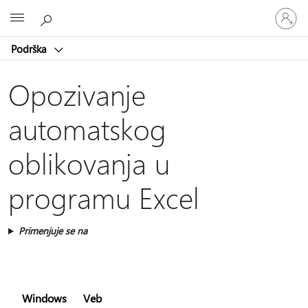
Prijavite
Microsoft
se
na
Podrška
nalog
Opozivanje
automatskog
oblikovanja u
programu Excel
Primenjuje se na
Windows
Veb