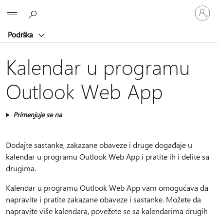
Prijavite
Microsoft
se
na
Podrška
nalog
Kalendar u programu
Outlook Web App
Primenjuje se na
Dodajte sastanke, zakazane obaveze i druge događaje u
kalendar u programu Outlook Web App i pratite ih i delite sa
drugima.
Kalendar u programu Outlook Web App vam omogućava da
napravite i pratite zakazane obaveze i sastanke. Možete da
napravite više kalendara, povežete se sa kalendarima drugih