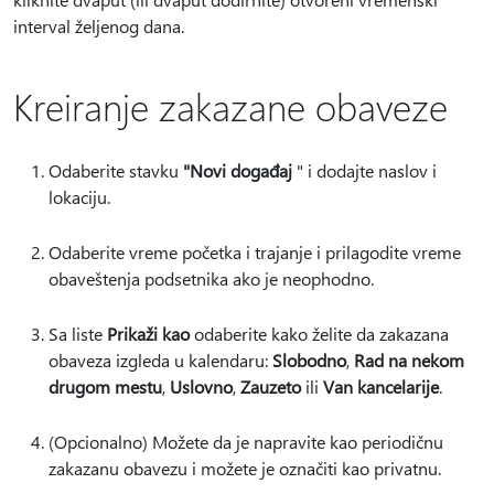
interval željenog dana.
Kreiranje zakazane obaveze
Odaberite stavku
"Novi događaj
" i dodajte naslov i
lokaciju.
Odaberite vreme početka i trajanje i prilagodite vreme
obaveštenja podsetnika ako je neophodno.
Sa liste
Prikaži kao
odaberite kako želite da zakazana
obaveza izgleda u kalendaru:
Slobodno
,
Rad na nekom
drugom mestu
,
Uslovno
,
Zauzeto
ili
Van kancelarije
.
(Opcionalno) Možete da je napravite kao periodičnu
zakazanu obavezu i možete je označiti kao privatnu.