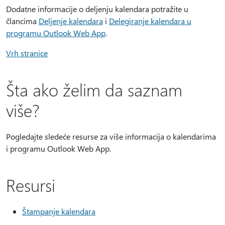
Dodatne informacije o deljenju kalendara potražite u
člancima
Deljenje kalendara
i
Delegiranje kalendara u
programu Outlook Web App
.
Vrh stranice
Šta ako želim da saznam
više?
Pogledajte sledeće resurse za više informacija o kalendarima
i programu Outlook Web App.
Resursi
Štampanje kalendara