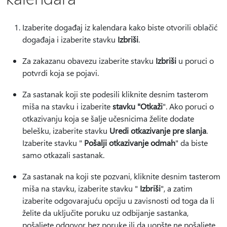
Izaberite događaj iz kalendara kako biste otvorili oblačić
događaja i izaberite stavku
Izbriši
.
Za zakazanu obavezu izaberite stavku
Izbriši
u poruci o
potvrdi koja se pojavi.
Za sastanak koji ste podesili kliknite desnim tasterom
miša na stavku i izaberite
stavku "Otkaži
". Ako poruci o
otkazivanju koja se šalje učesnicima želite dodate
belešku, izaberite stavku
Uredi otkazivanje pre slanja
.
Izaberite stavku "
Pošalji otkazivanje odmah
" da biste
samo otkazali sastanak.
Za sastanak na koji ste pozvani, kliknite desnim tasterom
miša na stavku, izaberite stavku "
Izbriši
", a zatim
izaberite odgovarajuću opciju u zavisnosti od toga da li
želite da uključite poruku uz odbijanje sastanka,
pošaljete odgovor bez poruke ili da uopšte ne pošaljete