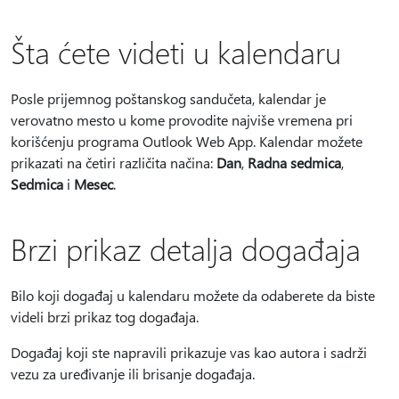
Šta ćete videti u kalendaru
Posle prijemnog poštanskog sandučeta, kalendar je
verovatno mesto u kome provodite najviše vremena pri
korišćenju programa Outlook Web App. Kalendar možete
prikazati na četiri različita načina:
Dan
,
Radna sedmica
,
Sedmica
i
Mesec
.
Brzi prikaz detalja događaja
Bilo koji događaj u kalendaru možete da odaberete da biste
videli brzi prikaz tog događaja.
Događaj koji ste napravili prikazuje vas kao autora i sadrži
vezu za uređivanje ili brisanje događaja.