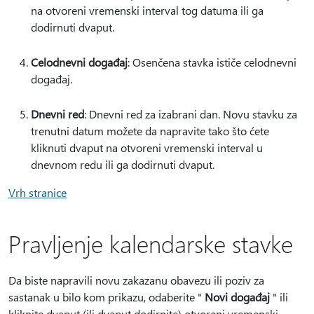
na otvoreni vremenski interval tog datuma ili ga
dodirnuti dvaput.
Celodnevni događaj
: Osenčena stavka ističe celodnevni
događaj.
Dnevni red
: Dnevni red za izabrani dan. Novu stavku za
trenutni datum možete da napravite tako što ćete
kliknuti dvaput na otvoreni vremenski interval u
dnevnom redu ili ga dodirnuti dvaput.
Vrh stranice
Pravljenje kalendarske stavke
Da biste napravili novu zakazanu obavezu ili poziv za
sastanak u bilo kom prikazu, odaberite "
Novi događaj
" ili
kliknite dvaput (ili dvaput dodirnite) otvoreni vremenski