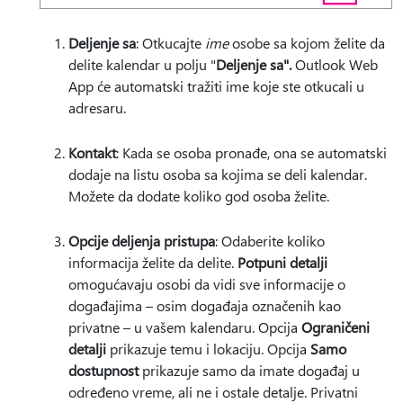
Deljenje sa
: Otkucajte
ime
osobe sa kojom želite da
delite kalendar u polju "
Deljenje sa".
Outlook Web
App će automatski tražiti ime koje ste otkucali u
adresaru.
Kontakt
: Kada se osoba pronađe, ona se automatski
dodaje na listu osoba sa kojima se deli kalendar.
Možete da dodate koliko god osoba želite.
Opcije deljenja pristupa
: Odaberite koliko
informacija želite da delite.
Potpuni detalji
omogućavaju osobi da vidi sve informacije o
događajima – osim događaja označenih kao
privatne – u vašem kalendaru. Opcija
Ograničeni
detalji
prikazuje temu i lokaciju. Opcija
Samo
dostupnost
prikazuje samo da imate događaj u
određeno vreme, ali ne i ostale detalje. Privatni