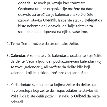
događaji se uvek prikazuju kao "zauzeto".
Osobama unutar organizacije možete da date
dozvolu za uređivanje kalendara tako što ćete
izabrati stavku
Urednik
. Izaberite stavku
Delegat
da
biste nekome dali dozvolu da šalje zahteve za
sastanke i da odgovara na njih u vaše ime.
Tema
: Temu možete da uredite ako želite.
Calendar
: Ako imate više kalendara, odaberite koji želite
da delite. Većina ljudi deli podrazumevani kalendar (koji
se zove „Kalendar“), ali možete da delite bilo koji
kalendar koji je u sklopu poštanskog sandučeta.
Kada dodate sve osobe sa kojima želite da delite, kao i
nivo pristupa koji želite da imaju, odaberite stavku
Pošalji
da biste delili poziv ili stavku
Odbaci
da biste
otkazali.