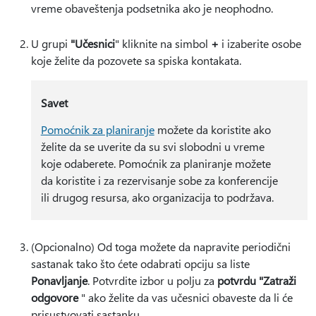
vreme obaveštenja podsetnika ako je neophodno.
U grupi
"Učesnici
" kliknite na simbol
+
i izaberite osobe
koje želite da pozovete sa spiska kontakata.
Savet
Pomoćnik za planiranje
možete da koristite ako
želite da se uverite da su svi slobodni u vreme
koje odaberete. Pomoćnik za planiranje možete
da koristite i za rezervisanje sobe za konferencije
ili drugog resursa, ako organizacija to podržava.
(Opcionalno) Od toga možete da napravite periodični
sastanak tako što ćete odabrati opciju sa liste
Ponavljanje
. Potvrdite izbor u polju za
potvrdu "Zatraži
odgovore
" ako želite da vas učesnici obaveste da li će
prisustvovati sastanku.