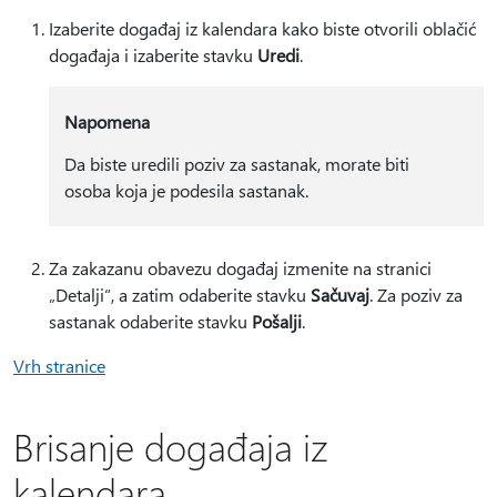
Izaberite događaj iz kalendara kako biste otvorili oblačić
događaja i izaberite stavku
Uredi
.
Napomena
Da biste uredili poziv za sastanak, morate biti
osoba koja je podesila sastanak.
Za zakazanu obavezu događaj izmenite na stranici
„Detalji“, a zatim odaberite stavku
Sačuvaj
. Za poziv za
sastanak odaberite stavku
Pošalji
.
Vrh stranice
Brisanje događaja iz
kalendara