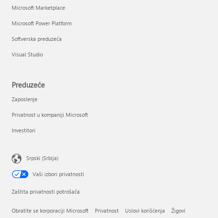
Microsoft Marketplace
Microsoft Power Platform
Softverska preduzeća
Visual Studio
Preduzeće
Zaposlenje
Privatnost u kompaniji Microsoft
Investitori
Srpski (Srbija)
Vaši izbori privatnosti
Zaštita privatnosti potrošača
Obratite se korporaciji Microsoft
Privatnost
Uslovi korišćenja
Žigovi