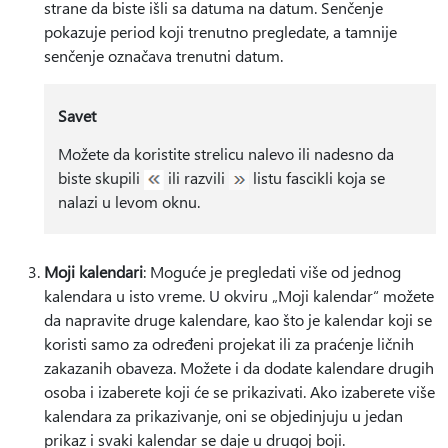
strane da biste išli sa datuma na datum. Senčenje
pokazuje period koji trenutno pregledate, a tamnije
senčenje označava trenutni datum.
Savet
Možete da koristite strelicu nalevo ili nadesno da
biste skupili
ili razvili
listu fascikli koja se
nalazi u levom oknu.
Moji kalendari
: Moguće je pregledati više od jednog
kalendara u isto vreme. U okviru „Moji kalendar“ možete
da napravite druge kalendare, kao što je kalendar koji se
koristi samo za određeni projekat ili za praćenje ličnih
zakazanih obaveza. Možete i da dodate kalendare drugih
osoba i izaberete koji će se prikazivati. Ako izaberete više
kalendara za prikazivanje, oni se objedinjuju u jedan
prikaz i svaki kalendar se daje u drugoj boji.