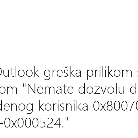
Outlook greška prilikom 
om "Nemate dozvolu da
enog korisnika 0x8007
-0x000524."