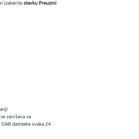
m izaberite
stavku Preuzmi
anji
e završava sa
OAB datoteke svaka 24