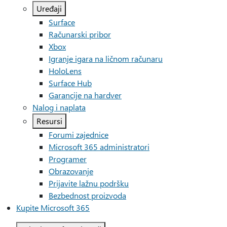
Uređaji
Surface
Računarski pribor
Xbox
Igranje igara na ličnom računaru
HoloLens
Surface Hub
Garancije na hardver
Nalog i naplata
Resursi
Forumi zajednice
Microsoft 365 administratori
Programer
Obrazovanje
Prijavite lažnu podršku
Bezbednost proizvoda
Kupite Microsoft 365