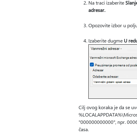
Na traci izaberite
Slanj
adresar.
Opozovite izbor u polj
Izaberite dugme
U red
Cilj ovog koraka je da se uv
%LOCALAPPDATA%\Microsoft
"000000000000", npr. 000
časa.