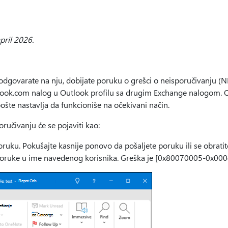
pril 2026.
 odgovarate na nju, dobijate poruku o grešci o neisporučivanju 
utlook.com nalog u Outlook profilu sa drugim Exchange nalogom. 
pošte nastavlja da funkcioniše na očekivani način.
ručivanju će se pojaviti kao:
ruku. Pokušajte kasnije ponovo da pošaljete poruku ili se obrati
poruke u ime navedenog korisnika. Greška je [0x80070005-0x00