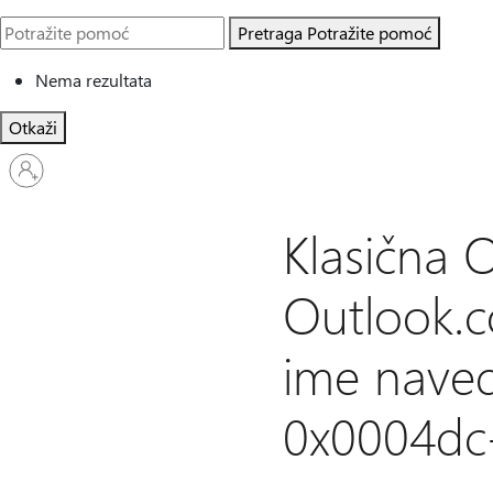
Pretraga
Potražite pomoć
Nema rezultata
Otkaži
Prijavite
se
na
nalog
Klasična 
Outlook.c
ime naved
0x0004dc