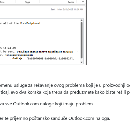
menu usluge za rešavanje ovog problema koji je u proizvodnji od
ticaj, evo dva koraka koja treba da preduzmete kako biste rešili 
za sve Outlook.com naloge koji imaju problem.
berite prijemno poštansko sanduče Outlook.com naloga.