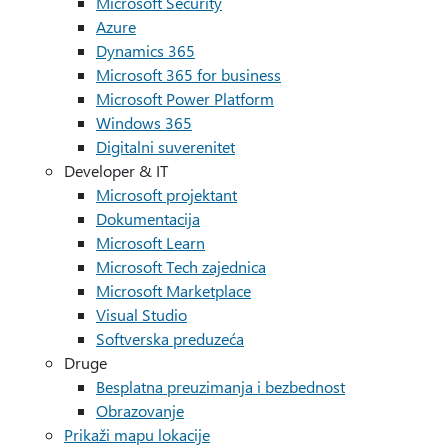
Microsoft Security
Azure
Dynamics 365
Microsoft 365 for business
Microsoft Power Platform
Windows 365
Digitalni suverenitet
Developer & IT
Microsoft projektant
Dokumentacija
Microsoft Learn
Microsoft Tech zajednica
Microsoft Marketplace
Visual Studio
Softverska preduzeća
Druge
Besplatna preuzimanja i bezbednost
Obrazovanje
Prikaži mapu lokacije