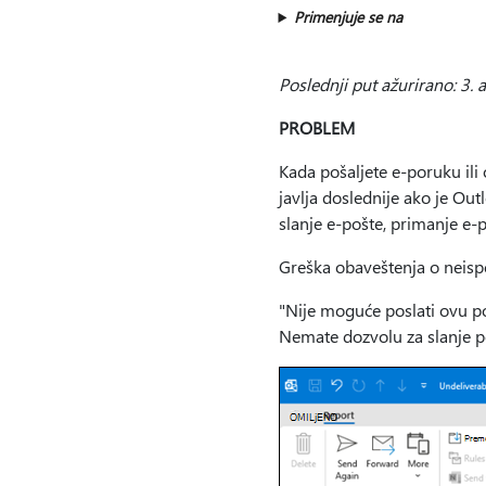
Primenjuje se na
Poslednji put ažurirano: 3. a
PROBLEM
Kada pošaljete e-poruku ili
javlja doslednije ako je O
slanje e-pošte, primanje e-
Greška obaveštenja o neispo
"Nije moguće poslati ovu po
Nemate dozvolu za slanje 