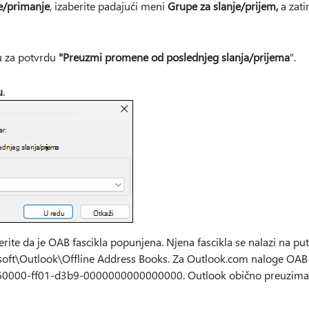
e/primanje
, izaberite padajući meni
Grupe za slanje/prijem,
a zati
u za potvrdu
"Preuzmi promene od poslednjeg slanja/prijema
".
u
.
erite da je OAB fascikla popunjena. Njena fascikla se nalazi na put
\Outlook\Offline Address Books. Za Outlook.com naloge OAB s
60000-ff01-d3b9-0000000000000000. Outlook obično preuzima 