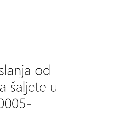
slanja od
 šaljete u
0005-