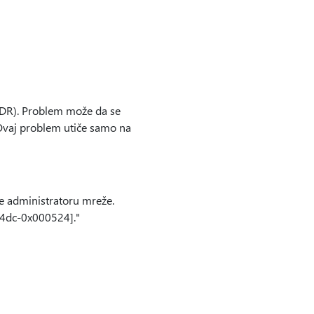
(NDR). Problem može da se
Ovaj problem utiče samo na
te administratoru mreže.
04dc-0x000524]."