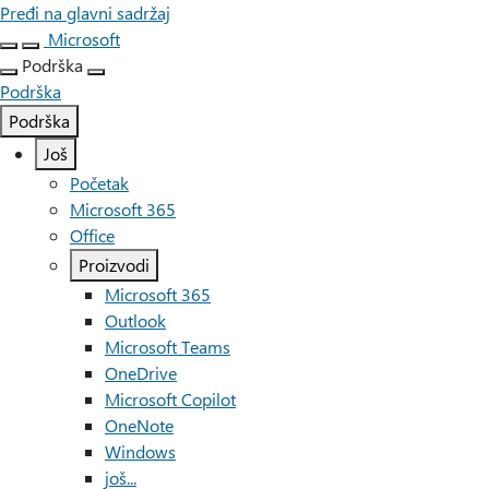
Pređi na glavni sadržaj
Microsoft
Podrška
Podrška
Podrška
Još
Početak
Microsoft 365
Office
Proizvodi
Microsoft 365
Outlook
Microsoft Teams
OneDrive
Microsoft Copilot
OneNote
Windows
još...