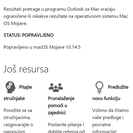
Rezultati pretrage u programu Outlook za Mac vraćaju
ograničene ili nikakve rezultate na operativnom sistemu Mac
OS Mojave.
STATUS: POPRAVLJENO
Popravljeno u macOS Mojave 10.14.5
Još resursa
Pitajte
Predložite
stručnjake
Pronalaženje
novu funkciju
pomoći u
Povežite se sa
Volimo da čitamo
zajednici
stručnjacima,
vaše predloge i
razgovarajte o
Postavite pitanje i
povratne
najnovijim
dobijte rešenja od
informacije!