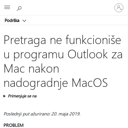
Prijavite
Microsoft
se
na
Podrška
nalog
Pretraga ne funkcioniše
u programu Outlook za
Mac nakon
nadogradnje MacOS
Primenjuje se na
Poslednji put ažurirano: 20. maja 2019.
PROBLEM