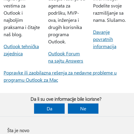
vestima za
agenata za
Podelite svoje
Outlook i
podršku, MVP-
razmišljanje sa
najboljim
ova, inženjera i
nama. Slušamo.
praksama i čitajte
drugih korisnika
Davanje
naš blog.
programa
povratnih
Outlook.
Outlook tehnička
informacija
zajednica
Outlook Forum
na sajtu Answers
Popravke ili zaobilazna rešenja za nedavne probleme u
programu Outlook za Mac
Da li su ove informacije bile korisne?
Da
Ne
Šta je novo