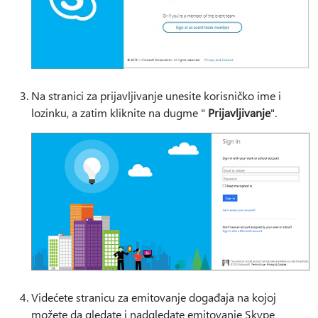
Na stranici za prijavljivanje unesite korisničko ime i
lozinku, a zatim kliknite na dugme "
Prijavljivanje
".
Videćete stranicu za emitovanje događaja na kojoj
možete da gledate i nadgledate emitovanje Skype