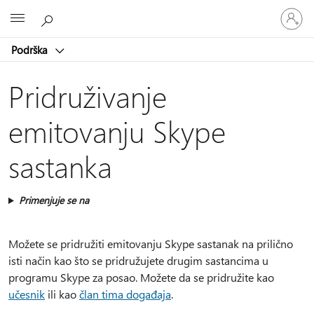
Prijavite
Microsoft
se
na
Podrška
nalog
Pridruživanje
emitovanju Skype
sastanka
Primenjuje se na
Možete se pridružiti emitovanju Skype sastanak na prilično
isti način kao što se pridružujete drugim sastancima u
programu Skype za posao. Možete da se pridružite kao
učesnik
ili kao
član tima događaja
.