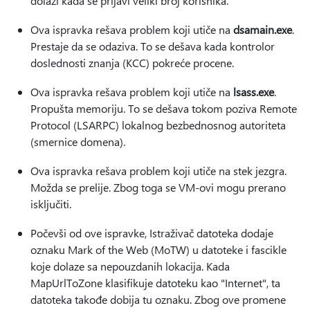
dolazi kada se prijavi veliki broj korisnika.
Ova ispravka rešava problem koji utiče na
dsamain.exe
.
Prestaje da se odaziva. To se dešava kada kontrolor
doslednosti znanja (KCC) pokreće procene.
Ova ispravka rešava problem koji utiče na
lsass.exe
.
Propušta memoriju. To se dešava tokom poziva Remote
Protocol (LSARPC) lokalnog bezbednosnog autoriteta
(smernice domena).
Ova ispravka rešava problem koji utiče na stek jezgra.
Možda se prelije. Zbog toga se VM-ovi mogu prerano
isključiti.
Počevši od ove ispravke, Istraživač datoteka dodaje
oznaku Mark of the Web (MoTW) u datoteke i fascikle
koje dolaze sa nepouzdanih lokacija. Kada
MapUrlToZone klasifikuje datoteku kao "Internet", ta
datoteka takođe dobija tu oznaku. Zbog ove promene