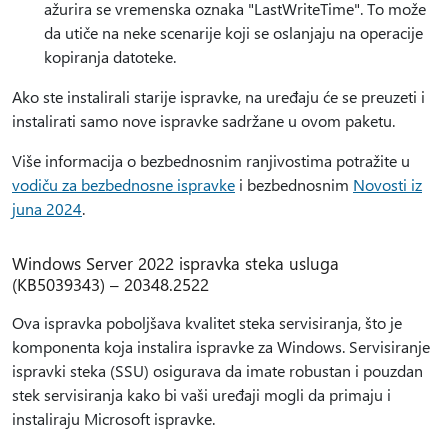
ažurira se vremenska oznaka "LastWriteTime". To može
da utiče na neke scenarije koji se oslanjaju na operacije
kopiranja datoteke.
Ako ste instalirali starije ispravke, na uređaju će se preuzeti i
instalirati samo nove ispravke sadržane u ovom paketu.
Više informacija o bezbednosnim ranjivostima potražite u
vodiču za bezbednosne ispravke
i bezbednosnim
Novosti iz
juna 2024
.
Windows Server 2022 ispravka steka usluga
(KB5039343) – 20348.2522
Ova ispravka poboljšava kvalitet steka servisiranja, što je
komponenta koja instalira ispravke za Windows. Servisiranje
ispravki steka (SSU) osigurava da imate robustan i pouzdan
stek servisiranja kako bi vaši uređaji mogli da primaju i
instaliraju Microsoft ispravke.