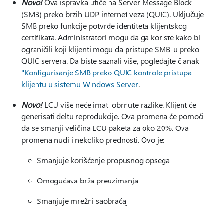
Novo!
Ova ispravka utiče na Server Message Block
(SMB) preko brzih UDP internet veza (QUIC). Uključuje
SMB preko funkcije potvrde identiteta klijentskog
certifikata. Administratori mogu da ga koriste kako bi
ograničili koji klijenti mogu da pristupe SMB-u preko
QUIC servera. Da biste saznali više, pogledajte članak
"Konfigurisanje SMB preko QUIC kontrole pristupa
klijentu u sistemu Windows Server
.
Novo!
LCU više neće imati obrnute razlike. Klijent će
generisati deltu reprodukcije. Ova promena će pomoći
da se smanji veličina LCU paketa za oko 20%. Ova
promena nudi i nekoliko prednosti. Ovo je:
Smanjuje korišćenje propusnog opsega
Omogućava brža preuzimanja
Smanjuje mrežni saobraćaj