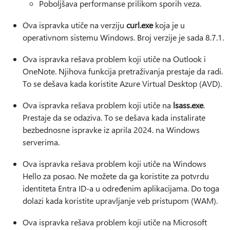
Poboljšava performanse prilikom sporih veza.
Ova ispravka utiče na verziju
curl.exe
koja je u
operativnom sistemu Windows. Broj verzije je sada 8.7.1.
Ova ispravka rešava problem koji utiče na Outlook i
OneNote. Njihova funkcija pretraživanja prestaje da radi.
To se dešava kada koristite Azure Virtual Desktop (AVD).
Ova ispravka rešava problem koji utiče na
lsass.exe
.
Prestaje da se odaziva. To se dešava kada instalirate
bezbednosne ispravke iz aprila 2024. na Windows
serverima.
Ova ispravka rešava problem koji utiče na Windows
Hello za posao. Ne možete da ga koristite za potvrdu
identiteta Entra ID-a u određenim aplikacijama. Do toga
dolazi kada koristite upravljanje veb pristupom (WAM).
Ova ispravka rešava problem koji utiče na Microsoft