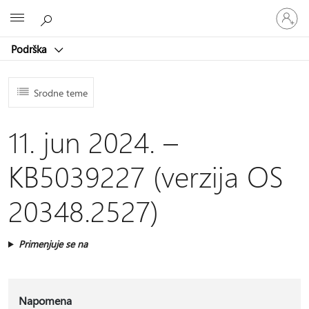
Prijavite
Microsoft
se
na
Podrška
nalog
Srodne teme
11. jun 2024. –
KB5039227 (verzija OS
20348.2527)
Primenjuje se na
Napomena