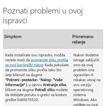
Poznati problemi u ovoj
ispravci
Simptom
Privremeno
rešenje
Kada instalirate ovu ispravku, možda
Nakon dodatne
nećete moći da
promenite sliku profila
istrage zaključili
za svoj korisnički nalog
. Kada pokušate
smo da ovaj
da promenite sliku profila tako što
problem ima
ćete kliknuti na dugme
ograničen ili
"Pokreni
>
postavke
>"
Nalog
>
"Vaše
nikakav uticaj na
informacije" i
, u okviru
Kreiranje slike
,
ovu verziju
klikom na dugme
Potraži sliku
možete
operativnog
da dobijete poruku o grešci sa kodom
sistema
greške 0x80070520.
Windows. Ako
naiđete na ovaj