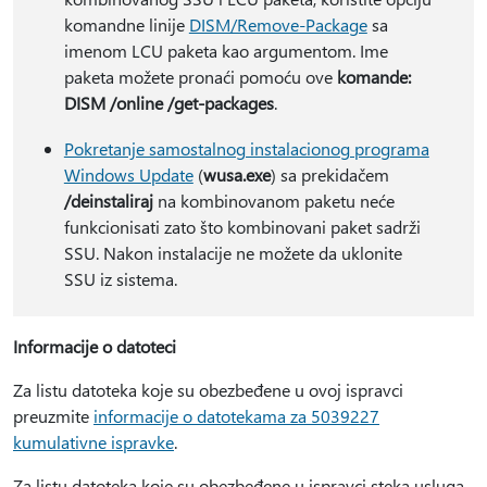
komandne linije
DISM/Remove-Package
sa
imenom LCU paketa kao argumentom. Ime
paketa možete pronaći pomoću ove
komande:
DISM /online /get-packages
.
Pokretanje samostalnog instalacionog programa
Windows Update
(
wusa.exe
) sa prekidačem
/deinstaliraj
na kombinovanom paketu neće
funkcionisati zato što kombinovani paket sadrži
SSU. Nakon instalacije ne možete da uklonite
SSU iz sistema.
Informacije o datoteci
Za listu datoteka koje su obezbeđene u ovoj ispravci
preuzmite
informacije o datotekama za 5039227
kumulativne ispravke
.
Za listu datoteka koje su obezbeđene u ispravci steka usluga