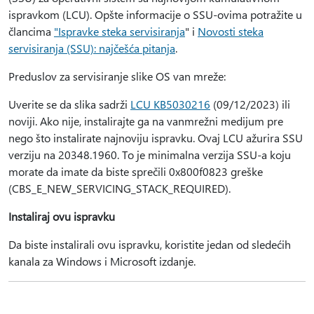
ispravkom (LCU). Opšte informacije o SSU-ovima potražite u
člancima
"Ispravke steka servisiranja
" i
Novosti steka
servisiranja (SSU): najčešća pitanja
.
Preduslov za servisiranje slike OS van mreže:
Uverite se da slika sadrži
LCU KB5030216
(09/12/2023) ili
noviji. Ako nije, instalirajte ga na vanmrežni medijum pre
nego što instalirate najnoviju ispravku. Ovaj LCU ažurira SSU
verziju na 20348.1960. To je minimalna verzija SSU-a koju
morate da imate da biste sprečili 0x800f0823 greške
(CBS_E_NEW_SERVICING_STACK_REQUIRED).
Instaliraj ovu ispravku
Da biste instalirali ovu ispravku, koristite jedan od sledećih
kanala za Windows i Microsoft izdanje.