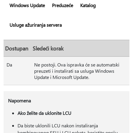
Windows Update
Preduzeće
Katalog
Usluge ažuriranja servera
Dostupan
Sledeći korak
Da
Ne postoji. Ova ispravka će se automatski
preuzeti i instalirati sa usluga Windows
Update i Microsoft Update.
Napomena
Ako želite da uklonite LCU
Da biste uklonili LCU nakon instaliranja
kombinovanog SSU i LCU paketa, koristite opciju