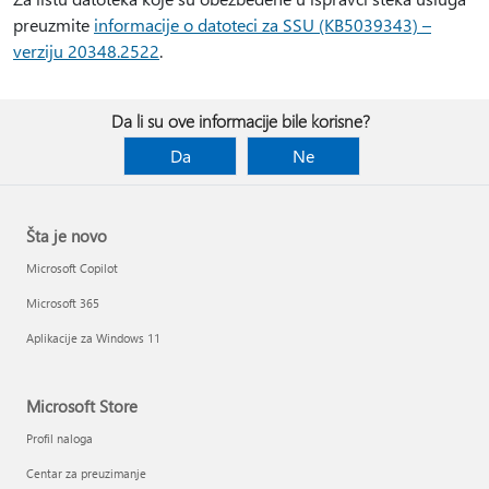
preuzmite
informacije o datoteci za SSU (KB5039343) –
verziju 20348.2522
.
Da li su ove informacije bile korisne?
Da
Ne
Šta je novo
Microsoft Copilot
Microsoft 365
Aplikacije za Windows 11
Microsoft Store
Profil naloga
Centar za preuzimanje