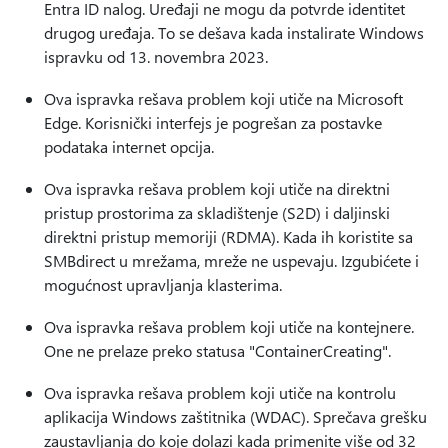
Entra ID nalog. Uređaji ne mogu da potvrde identitet
drugog uređaja. To se dešava kada instalirate Windows
ispravku od 13. novembra 2023.
Ova ispravka rešava problem koji utiče na Microsoft
Edge. Korisnički interfejs je pogrešan za postavke
podataka internet opcija.
Ova ispravka rešava problem koji utiče na direktni
pristup prostorima za skladištenje (S2D) i daljinski
direktni pristup memoriji (RDMA). Kada ih koristite sa
SMBdirect u mrežama, mreže ne uspevaju. Izgubićete i
mogućnost upravljanja klasterima.
Ova ispravka rešava problem koji utiče na kontejnere.
One ne prelaze preko statusa "ContainerCreating".
Ova ispravka rešava problem koji utiče na kontrolu
aplikacija Windows zaštitnika (WDAC). Sprečava grešku
zaustavljanja do koje dolazi kada primenite više od 32