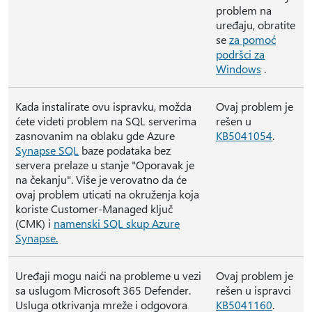
problem na
uređaju, obratite
se
za pomoć
podršci za
Windows
.
Kada instalirate ovu ispravku, možda
Ovaj problem je
ćete videti problem na SQL serverima
rešen u
zasnovanim na oblaku gde Azure
KB5041054
.
Synapse SQL
baze podataka bez
servera prelaze u stanje "Oporavak je
na čekanju". Više je verovatno da će
ovaj problem uticati na okruženja koja
koriste Customer-Managed ključ
(CMK) i
namenski SQL skup Azure
Synapse.
Uređaji mogu naići na probleme u vezi
Ovaj problem je
sa uslugom Microsoft 365 Defender.
rešen u ispravci
Usluga otkrivanja mreže i odgovora
KB5041160
.