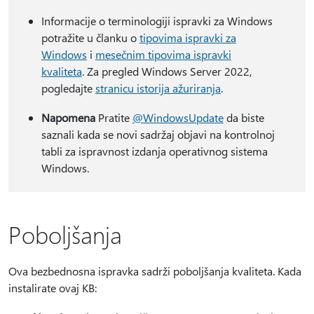
Informacije o terminologiji ispravki za Windows
potražite u članku o
tipovima ispravki za
Windows
i
mesečnim tipovima ispravki
kvaliteta
. Za pregled Windows Server 2022,
pogledajte
stranicu istorija ažuriranja
.
Napomena
Pratite
@WindowsUpdate
da biste
saznali kada se novi sadržaj objavi na kontrolnoj
tabli za ispravnost izdanja operativnog sistema
Windows.
Poboljšanja
Ova bezbednosna ispravka sadrži poboljšanja kvaliteta. Kada
instalirate ovaj KB: