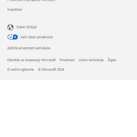
Investitori
Srpski (Srbija)
Vaši izbori privatnosti
Zaštita privatnosti potrošača
Obratite se korporaciji Microsoft
Privatnost
Uslovi korišćenja
Žigovi
O našim oglasima
© Microsoft 2026