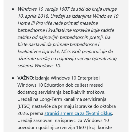
Windows 10 verzija 1607 će stići do kraja usluge
10. aprila 2018. Uređaji sa izdanjima Windows 10
Home ili Pro više neće primati mesečne
bezbednosne i kvalitativne ispravke koje sadrže
zaštitu od najnovijih bezbednosnih pretnji. Da
biste nastavili da primate bezbednosne i
kvalitativne ispravke, Microsoft preporučuje da
ažurirate uređaj na najnoviju verziju operativnog
sistema Windows 10.
VAŽNO:
Izdanja Windows 10 Enterprise i
Windows 10 Education dobiće šest meseci
dodatnog servisiranja bez ikakvih troškova.
Uređaji na Long-Term kanalima servisiranja
(LTSC) nastaviće da primaju ispravke do oktobra
2026. prema
stranici smernica za životni ciklus
.
Uređaji zasnovani na ispravci za Windows 10
povodom godišnjice (verzija 1607) koji koriste