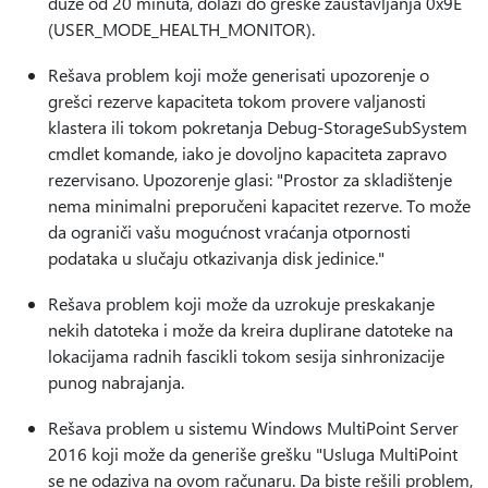
duže od 20 minuta, dolazi do greške zaustavljanja 0x9E
(USER_MODE_HEALTH_MONITOR).
Rešava problem koji može generisati upozorenje o
grešci rezerve kapaciteta tokom provere valjanosti
klastera ili tokom pokretanja Debug-StorageSubSystem
cmdlet komande, iako je dovoljno kapaciteta zapravo
rezervisano. Upozorenje glasi: "Prostor za skladištenje
nema minimalni preporučeni kapacitet rezerve. To može
da ograniči vašu mogućnost vraćanja otpornosti
podataka u slučaju otkazivanja disk jedinice."
Rešava problem koji može da uzrokuje preskakanje
nekih datoteka i može da kreira duplirane datoteke na
lokacijama radnih fascikli tokom sesija sinhronizacije
punog nabrajanja.
Rešava problem u sistemu Windows MultiPoint Server
2016 koji može da generiše grešku "Usluga MultiPoint
se ne odaziva na ovom računaru. Da biste rešili problem,