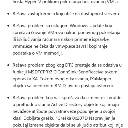
hosta Hyper-V prilikom pokretanja hostovanog VM-a.
Rešava zastoj kernela koji utiče na dostupnost servera.
Rešava problem sa uslugom Windows Update koji
sprečava čuvanje VM-ova nakon ponovnog pokretanja
ili isključivanja računara nakon primene ispravke.
vmms.exe ne čeka da vmwp.exe završi kopiranje
podataka o VM memoriji.
Rešava problem zbog kog DTC prestaje da se odaziva u
funkciji MSDTCPRX! CIConnSink::SendReceive tokom
oporavka XA. Tokom ovog otkazivanja, IXaMapper
objekti sa identičnim RMID-ovima postaju oštećeni.
Rešava problem koji vas sprečava da izmenite ili vratite
u prethodno stanje Active Directory objekte koji imaju
nevažeće atribute povratne veze popunjene u svojoj
klasi. Dobijate grešku "Greška 0x207D Napravljen je
pokušaj izmene objekta da bi se uključio atribut koji nije