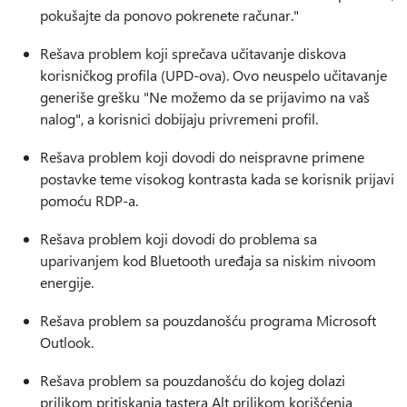
pokušajte da ponovo pokrenete računar."
Rešava problem koji sprečava učitavanje diskova
korisničkog profila (UPD-ova). Ovo neuspelo učitavanje
generiše grešku "Ne možemo da se prijavimo na vaš
nalog", a korisnici dobijaju privremeni profil.
Rešava problem koji dovodi do neispravne primene
postavke teme visokog kontrasta kada se korisnik prijavi
pomoću RDP-a.
Rešava problem koji dovodi do problema sa
uparivanjem kod Bluetooth uređaja sa niskim nivoom
energije.
Rešava problem sa pouzdanošću programa Microsoft
Outlook.
Rešava problem sa pouzdanošću do kojeg dolazi
prilikom pritiskanja tastera Alt prilikom korišćenja