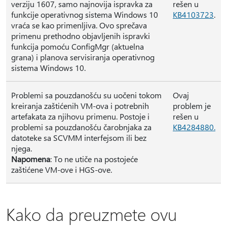
verziju 1607, samo najnovija ispravka za
rešen u
funkcije operativnog sistema Windows 10
KB4103723
.
vraća se kao primenljiva. Ovo sprečava
primenu prethodno objavljenih ispravki
funkcija pomoću ConfigMgr (aktuelna
grana) i planova servisiranja operativnog
sistema Windows 10.
Problemi sa pouzdanošću su uočeni tokom
Ovaj
kreiranja zaštićenih VM-ova i potrebnih
problem je
artefakata za njihovu primenu. Postoje i
rešen u
problemi sa pouzdanošću čarobnjaka za
KB4284880.
datoteke sa SCVMM interfejsom ili bez
njega.
Napomena
: To ne utiče na postojeće
zaštićene VM-ove i HGS-ove.
Kako da preuzmete ovu