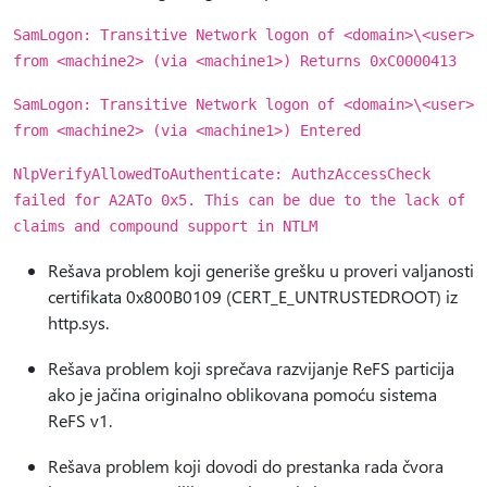
SamLogon: Transitive Network logon of <domain>\<user>
from <machine2> (via <machine1>) Returns 0xC0000413
SamLogon: Transitive Network logon of <domain>\<user>
from <machine2> (via <machine1>) Entered
NlpVerifyAllowedToAuthenticate: AuthzAccessCheck
failed for A2ATo 0x5. This can be due to the lack of
claims and compound support in NTLM
Rešava problem koji generiše grešku u proveri valjanosti
certifikata 0x800B0109 (CERT_E_UNTRUSTEDROOT) iz
http.sys.
Rešava problem koji sprečava razvijanje ReFS particija
ako je jačina originalno oblikovana pomoću sistema
ReFS v1.
Rešava problem koji dovodi do prestanka rada čvora