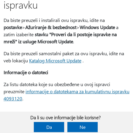
ispravku
Da biste preuzeli i instalirali ovu ispravku, idite na
postavke
>
Ažuriranje & bezbednost
>
Windows Update
a
zatim izaberite
stavku "Proveri da li postoje ispravke na
mreži" iz usluge Microsoft Update
.
Da biste preuzeli samostalni paket za ovu ispravku, idite na
veb lokaciju
Katalog Microsoft Update
.
Informacije o datoteci
Za listu datoteka koje su obezbeđene u ovoj ispravci
preuzmite
informacije o datotekama za kumulativnu ispravku
4093120
.
Da li su ove informacije bile korisne?
Da
Ne