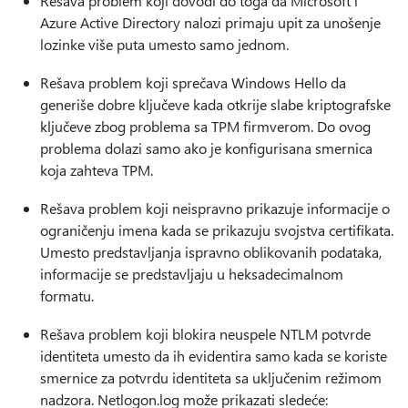
Rešava problem koji dovodi do toga da Microsoft i
Azure Active Directory nalozi primaju upit za unošenje
lozinke više puta umesto samo jednom.
Rešava problem koji sprečava Windows Hello da
generiše dobre ključeve kada otkrije slabe kriptografske
ključeve zbog problema sa TPM firmverom. Do ovog
problema dolazi samo ako je konfigurisana smernica
koja zahteva TPM.
Rešava problem koji neispravno prikazuje informacije o
ograničenju imena kada se prikazuju svojstva certifikata.
Umesto predstavljanja ispravno oblikovanih podataka,
informacije se predstavljaju u heksadecimalnom
formatu.
Rešava problem koji blokira neuspele NTLM potvrde
identiteta umesto da ih evidentira samo kada se koriste
smernice za potvrdu identiteta sa uključenim režimom
nadzora. Netlogon.log može prikazati sledeće: