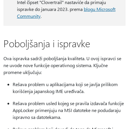
Intel čipset "Clovertrail" nastaviće da primaju
ispravke do januara 2023. prema
blogu Microsoft
Community
.
Poboljšanja i ispravke
Ova ispravka sadrži poboljšanja kvaliteta. U ovoj ispravci se
ne uvode nove funkcije operativnog sistema. Ključne
promene uključuju:
Rešava problem u aplikacijama koji se javlja prilikom
korišćenja japanskog IME uređivača.
Rešava problem usled kojeg se pravila izdavača funkcije
AppLocker primenjuju na MSI datoteke ne podudaraju
ispravno sa datotekama.