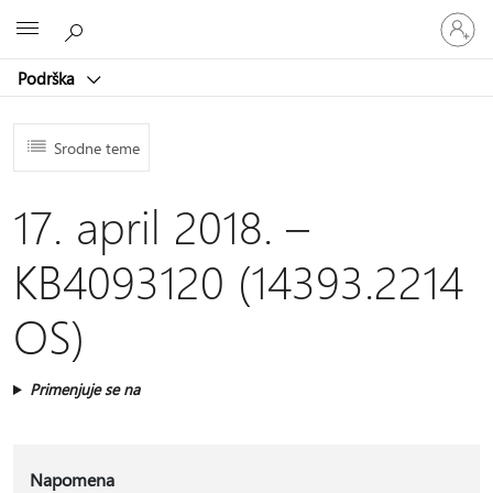
Prijavite
Microsoft
se
na
Podrška
nalog
Srodne teme
17. april 2018. –
KB4093120 (14393.2214
OS)
Primenjuje se na
Napomena