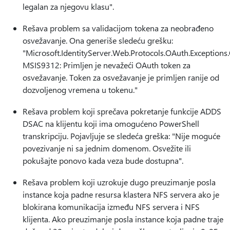
legalan za njegovu klasu".
Rešava problem sa validacijom tokena za neobrađeno
osvežavanje. Ona generiše sledeću grešku:
"Microsoft.IdentityServer.Web.Protocols.OAuth.Exception
MSIS9312: Primljen je nevažeći OAuth token za
osvežavanje. Token za osvežavanje je primljen ranije od
dozvoljenog vremena u tokenu."
Rešava problem koji sprečava pokretanje funkcije ADDS
DSAC na klijentu koji ima omogućeno PowerShell
transkripciju. Pojavljuje se sledeća greška: "Nije moguće
povezivanje ni sa jednim domenom. Osvežite ili
pokušajte ponovo kada veza bude dostupna".
Rešava problem koji uzrokuje dugo preuzimanje posla
instance koja padne resursa klastera NFS servera ako je
blokirana komunikacija između NFS servera i NFS
klijenta. Ako preuzimanje posla instance koja padne traje