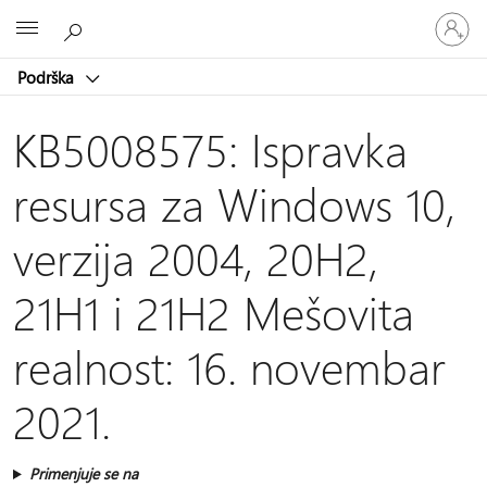
Prijavite
Microsoft
se
na
Podrška
nalog
KB5008575: Ispravka
resursa za Windows 10,
verzija 2004, 20H2,
21H1 i 21H2 Mešovita
realnost: 16. novembar
2021.
Primenjuje se na