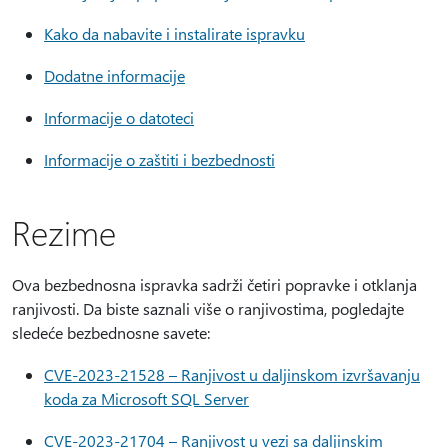
Kako da nabavite i instalirate ispravku
Dodatne informacije
Informacije o datoteci
Informacije o zaštiti i bezbednosti
Rezime
Ova bezbednosna ispravka sadrži četiri popravke i otklanja
ranjivosti. Da biste saznali više o ranjivostima, pogledajte
sledeće bezbednosne savete:
CVE-2023-21528 – Ranjivost u daljinskom izvršavanju
koda za Microsoft SQL Server
CVE-2023-21704 – Ranjivost u vezi sa daljinskim