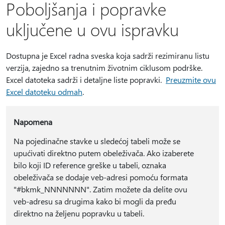
Poboljšanja i popravke
uključene u ovu ispravku
Dostupna je Excel radna sveska koja sadrži rezimiranu listu
verzija, zajedno sa trenutnim životnim ciklusom podrške.
Excel datoteka sadrži i detaljne liste popravki.
Preuzmite ovu
Excel datoteku odmah
.
Napomena
Na pojedinačne stavke u sledećoj tabeli može se
upućivati direktno putem obeleživača. Ako izaberete
bilo koji ID reference greške u tabeli, oznaka
obeleživača se dodaje veb-adresi pomoću formata
"#bkmk_NNNNNNN". Zatim možete da delite ovu
veb-adresu sa drugima kako bi mogli da pređu
direktno na željenu popravku u tabeli.