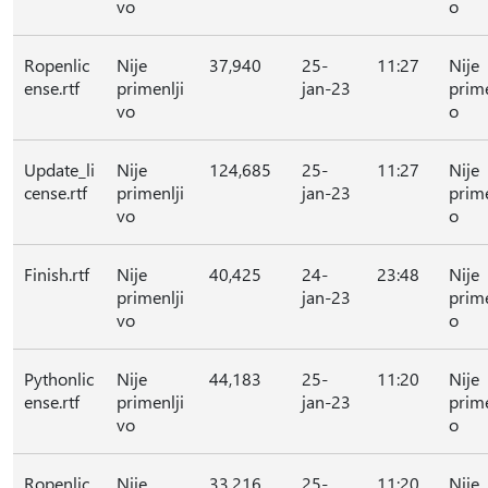
vo
o
Ropenlic
Nije
37,940
25-
11:27
Nije
ense.rtf
primenlji
jan-23
prime
vo
o
Update_li
Nije
124,685
25-
11:27
Nije
cense.rtf
primenlji
jan-23
prime
vo
o
Finish.rtf
Nije
40,425
24-
23:48
Nije
primenlji
jan-23
prime
vo
o
Pythonlic
Nije
44,183
25-
11:20
Nije
ense.rtf
primenlji
jan-23
prime
vo
o
Ropenlic
Nije
33,216
25-
11:20
Nije