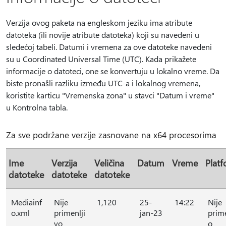
Verzija ovog paketa na engleskom jeziku ima atribute
datoteka (ili novije atribute datoteka) koji su navedeni u
sledećoj tabeli. Datumi i vremena za ove datoteke navedeni
su u Coordinated Universal Time (UTC). Kada prikažete
informacije o datoteci, one se konvertuju u lokalno vreme. Da
biste pronašli razliku između UTC-a i lokalnog vremena,
koristite karticu "Vremenska zona" u stavci "Datum i vreme"
u Kontrolna tabla.
Za sve podržane verzije zasnovane na x64 procesorima
Ime
Verzija
Veličina
Datum
Vreme
Plat
datoteke
datoteke
datoteke
Mediainf
Nije
1,120
25-
14:22
Nije
o.xml
primenlji
jan-23
prime
vo
o