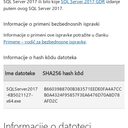
SQL Server 2017 ili bilo koje
SQL Server 2017 GDR
izdanje
putem ovog SQL Server 2017.
Informacije o primeni bezbednosnih ispravki
Informacije o primeni ove ispravke potražite u članku
Primene – vodič za bezbednosne ispravke
.
Informacije o hash kôdu datoteka
Ime datoteke
SHA256 hash kôd
SQLServer2017
B6603988700B383571EEDE0FA4A7CC
-KB5021127-
B0A4324F95857F3EA6476D70A8D78
x64.exe
AFD2C
Informacije o datoteci