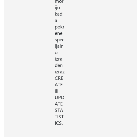
mor
iju
kad
a
pokr
ene
spec
ijaln
o
izra
đen
izraz
CRE
ATE
ili
UPD
ATE
STA
TIST
ICS.