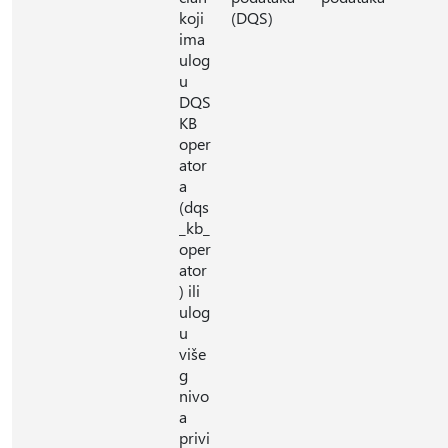
koji
(DQS)
ima
ulog
u
DQS
KB
oper
ator
a
(dqs
_kb_
oper
ator
) ili
ulog
u
više
g
nivo
a
privi