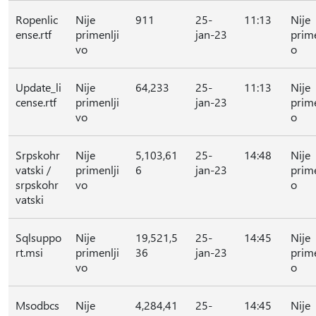
Ropenlic
Nije
911
25-
11:13
Nije
ense.rtf
primenlji
jan-23
prime
vo
o
Update_li
Nije
64,233
25-
11:13
Nije
cense.rtf
primenlji
jan-23
prime
vo
o
Srpskohr
Nije
5,103,61
25-
14:48
Nije
vatski /
primenlji
6
jan-23
prime
srpskohr
vo
o
vatski
Sqlsuppo
Nije
19,521,5
25-
14:45
Nije
rt.msi
primenlji
36
jan-23
prime
vo
o
Msodbcs
Nije
4,284,41
25-
14:45
Nije