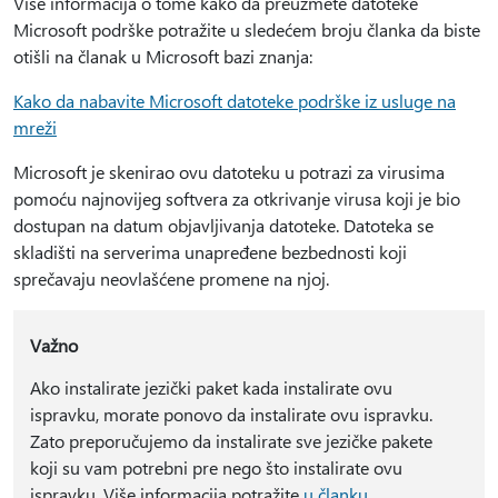
Više informacija o tome kako da preuzmete datoteke
Microsoft podrške potražite u sledećem broju članka da biste
otišli na članak u Microsoft bazi znanja:
Kako da nabavite Microsoft datoteke podrške iz usluge na
mreži
Microsoft je skenirao ovu datoteku u potrazi za virusima
pomoću najnovijeg softvera za otkrivanje virusa koji je bio
dostupan na datum objavljivanja datoteke. Datoteka se
skladišti na serverima unapređene bezbednosti koji
sprečavaju neovlašćene promene na njoj.
Važno
Ako instalirate jezički paket kada instalirate ovu
ispravku, morate ponovo da instalirate ovu ispravku.
Zato preporučujemo da instalirate sve jezičke pakete
koji su vam potrebni pre nego što instalirate ovu
ispravku. Više informacija potražite
u članku