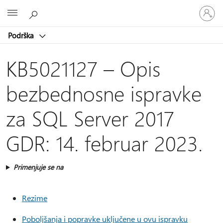
Prijavite
Microsoft
se
na
Podrška
nalog
KB5021127 – Opis
bezbednosne ispravke
za SQL Server 2017
GDR: 14. februar 2023.
Primenjuje se na
Rezime
Poboljšanja i popravke uključene u ovu ispravku