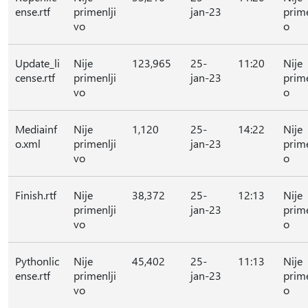
ense.rtf
primenlji
jan-23
prime
vo
o
Update_li
Nije
123,965
25-
11:20
Nije
cense.rtf
primenlji
jan-23
prime
vo
o
Mediainf
Nije
1,120
25-
14:22
Nije
o.xml
primenlji
jan-23
prime
vo
o
Finish.rtf
Nije
38,372
25-
12:13
Nije
primenlji
jan-23
prime
vo
o
Pythonlic
Nije
45,402
25-
11:13
Nije
ense.rtf
primenlji
jan-23
prime
vo
o