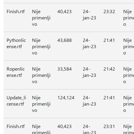
Finish.rtf
Nije
40,423
24-
23:32
Nije
primenlji
jan-23
prime
vo
o
Pythonlic
Nije
43,688
24-
21:41
Nije
ense.rtf
primenlji
jan-23
prime
vo
o
Ropenlic
Nije
33,584
24-
21:42
Nije
ense.rtf
primenlji
jan-23
prime
vo
o
Update_li
Nije
124,124
24-
21:41
Nije
cense.rtf
primenlji
jan-23
prime
vo
o
Finish.rtf
Nije
40,423
24-
23:31
Nije
primenlji
jan-23
prime