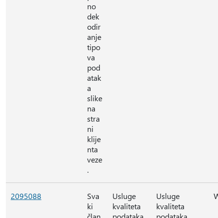
no
dek
odir
anje
tipo
va
pod
atak
a
slike
na
stra
ni
klije
nta
veze
.
2095088
Sva
Usluge
Usluge
ki
kvaliteta
kvaliteta
član
podataka
podataka