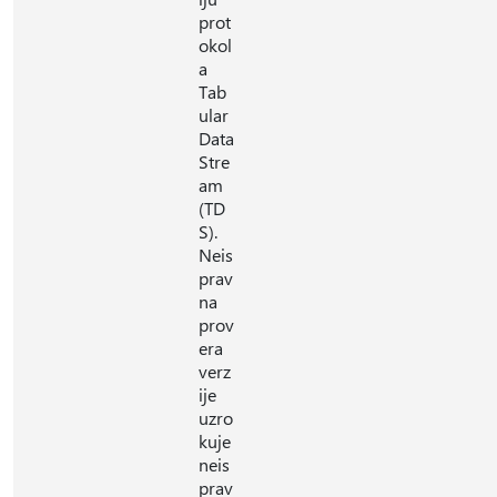
prot
okol
a
Tab
ular
Data
Stre
am
(TD
S).
Neis
prav
na
prov
era
verz
ije
uzro
kuje
neis
prav