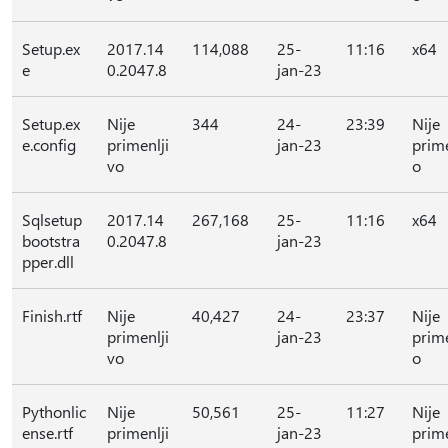
Setup.ex
2017.14
114,088
25-
11:16
x64
e
0.2047.8
jan-23
Setup.ex
Nije
344
24-
23:39
Nije
e.config
primenlji
jan-23
prime
vo
o
Sqlsetup
2017.14
267,168
25-
11:16
x64
bootstra
0.2047.8
jan-23
pper.dll
Finish.rtf
Nije
40,427
24-
23:37
Nije
primenlji
jan-23
prime
vo
o
Pythonlic
Nije
50,561
25-
11:27
Nije
ense.rtf
primenlji
jan-23
prime