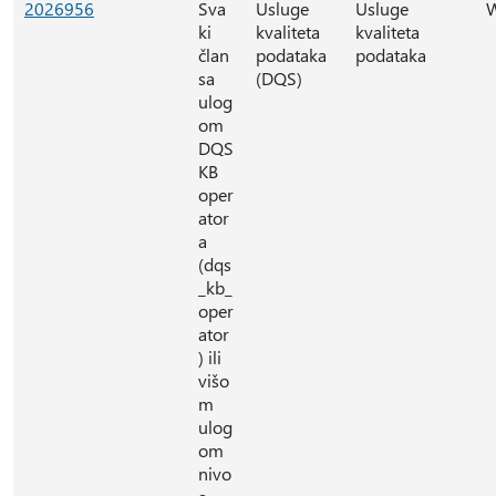
2026956
Sva
Usluge
Usluge
ki
kvaliteta
kvaliteta
član
podataka
podataka
sa
(DQS)
ulog
om
DQS
KB
oper
ator
a
(dqs
_kb_
oper
ator
) ili
višo
m
ulog
om
nivo