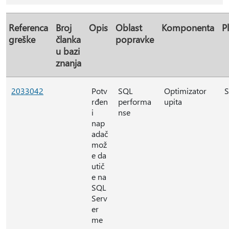
Referenca
Broj
Opis
Oblast
Komponenta
P
greške
članka
popravke
u bazi
znanja
2033042
Potv
SQL
Optimizator
S
rđen
performa
upita
i
nse
nap
adač
mož
e da
utič
e na
SQL
Serv
er
me