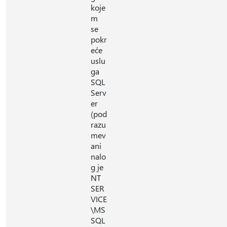
koje
m
se
pokr
eće
uslu
ga
SQL
Serv
er
(pod
razu
mev
ani
nalo
g je
NT
SER
VICE
\MS
SQL