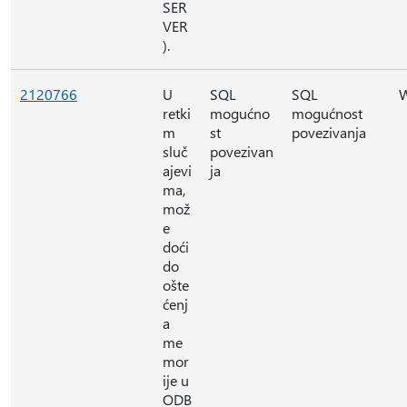
SER
VER
).
2120766
U
SQL
SQL
retki
mogućno
mogućnost
m
st
povezivanja
sluč
povezivan
ajevi
ja
ma,
mož
e
doći
do
ošte
ćenj
a
me
mor
ije u
ODB