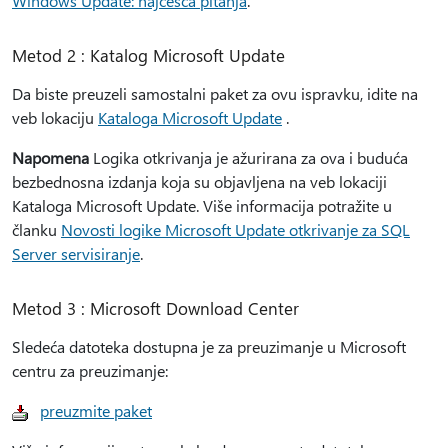
Windows Update: najčešća pitanja
.
Metod 2 : Katalog Microsoft Update
Da biste preuzeli samostalni paket za ovu ispravku, idite na
veb lokaciju
Kataloga Microsoft Update
.
Napomena
Logika otkrivanja je ažurirana za ova i buduća
bezbednosna izdanja koja su objavljena na veb lokaciji
Kataloga Microsoft Update. Više informacija potražite u
članku
Novosti logike Microsoft Update otkrivanje za SQL
Server servisiranje
.
Metod 3 : Microsoft Download Center
Sledeća datoteka dostupna je za preuzimanje u Microsoft
centru za preuzimanje:
preuzmite paket