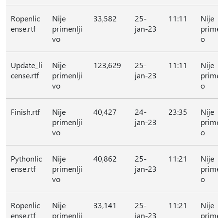
Ropenlic
Nije
33,582
25-
11:11
Nije
ense.rtf
primenlji
jan-23
prime
vo
o
Update_li
Nije
123,629
25-
11:11
Nije
cense.rtf
primenlji
jan-23
prime
vo
o
Finish.rtf
Nije
40,427
24-
23:35
Nije
primenlji
jan-23
prime
vo
o
Pythonlic
Nije
40,862
25-
11:21
Nije
ense.rtf
primenlji
jan-23
prime
vo
o
Ropenlic
Nije
33,141
25-
11:21
Nije
ense.rtf
primenlji
jan-23
prime